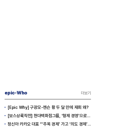
epic-Who
더보기
[Epic Why] 구광모-젠슨 황 두 달 만에 재회 왜?
[보스상륙작전] 현대백화점그룹, ‘형제 경영’으로 방향 틀었다
정신아 카카오 대표 “‘주목 경제’ 가고 ‘의도 경제’ 왔다”