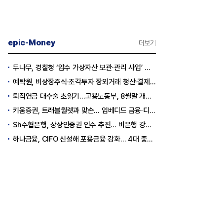
epic-Money
더보기
두나무, 경찰청 ‘압수 가상자산 보관·관리 사업’ 최종 낙찰
예탁원, 비상장주식·조각투자 장외거래 청산·결제 인프라 구축 착수
퇴직연금 대수술 초읽기…고용노동부, 8월말 개정안 발표
키움증권, 트래블월렛과 맞손… 임베디드 금융·디지털 자산 신사업 추진
Sh수협은행, 상상인증권 인수 추진… 비은행 강화 ‘금융그룹’ 도약 발판
하나금융, CIFO 신설해 포용금융 강화… 4대 중심축 중심 상반기 목표 60% 달성