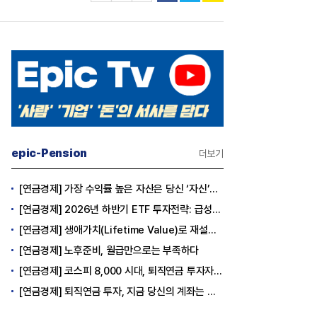
epic-Pension
더보기
[연금경제] 가장 수익률 높은 자산은 당신 ‘자신’이다
[연금경제] 2026년 하반기 ETF 투자전략: 급성장의 상반기를 접고, 이제 '실적'이 가르는 하반기를 맞다
[연금경제] 생애가치(Lifetime Value)로 재설계하는 은퇴 후 안정적 생활보장과 평생소득 전략
[연금경제] 노후준비, 월급만으로는 부족하다
[연금경제] 코스피 8,000 시대, 퇴직연금 투자자는 왜 지금 FOMO를 경계해야 하는가
[연금경제] 퇴직연금 투자, 지금 당신의 계좌는 어느 편인가?