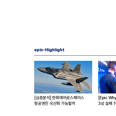
epic-Highlight
[CEO’s Speech] 최태원
[심층분석] 포스코, 트
억 매
“AI는 경기사이클 아닌 산업진화 그
본격화
자체”
16조7천억원 투자 재원
은?