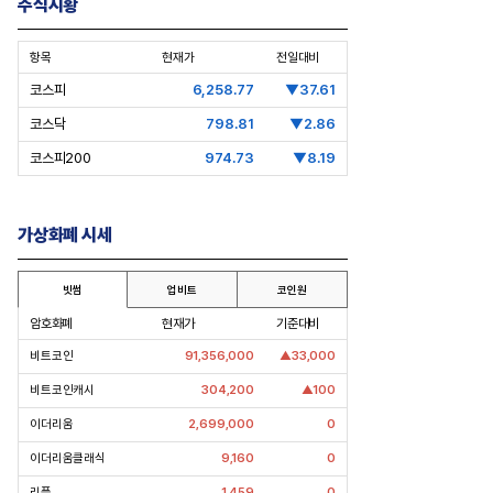
주식시황
항목
현재가
전일대비
코스피
6,258.77
▼37.61
코스닥
798.81
▼2.86
코스피200
974.73
▼8.19
가상화폐 시세
빗썸
업비트
코인원
암호화폐
현재가
기준대비
비트코인
91,356,000
▲33,000
비트코인캐시
304,200
▲100
] 신유열, 대권 승계
[보스상륙작전-한화 3형제 ② 김동
[CEO'
이더리움
2,699,000
0
다
원]
대표
이더리움클래식
9,160
0
입사 12년 만에 금융계열 수장 등극
“개별종
도 멈춰
리플
1,459
0