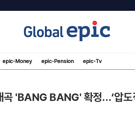
epic-Money
epic-Pension
epic-Tv
개곡 'BANG BANG' 확정…‘압