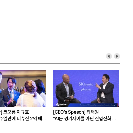
리플 코어 투자
[Epic Why] 한화, KAI 지분 왜 사들
[오너가의 자녀들
일까
실전무대에 서
 마련 전략