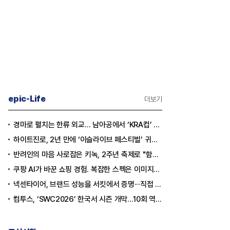
epic-Life
더보기
경마로 펼치는 한류 외교… 남아공에서 ‘KRA컵’ 개최하는 한국마사회
하이트진로, 2년 만에 ‘이슬라이브 페스티벌’ 귀환…25,000명 규모 대확장
반려인의 마음 사로잡은 키녹, 2주년 축제로 "함께하는 즐거움"을 선물하다
쿠팡 AI가 바꾼 쇼핑 경험. 복잡한 스펙은 이미지로, 수백 개 리뷰는 한눈에…
넥센타이어, 브랜드 성능을 서킷에서 증명···직접 체험하는 고객 참여형 마케팅 확대
컴투스, ‘SWC2026’ 한국서 시즌 개막…10회 역사를 이어갈 챔피언은 누가 될까