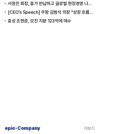
서정진 회장, 휴가 반납하고 글로벌 현장경영 나선다
[CEO's Speech] 쿠팡 김범석 의장 "성장 흐름은 변하지 않았다"
효성 조현준, 모친 지분 123억에 매수
epic-Company
더보기