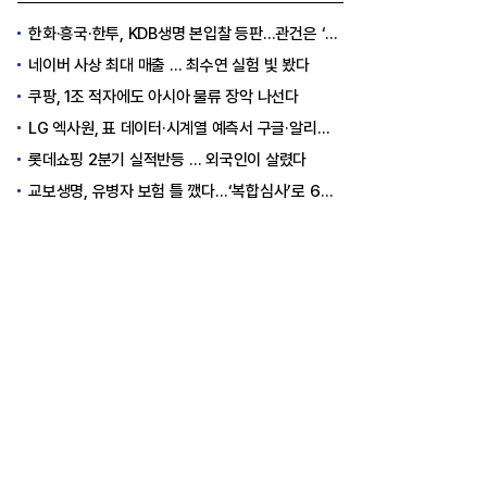
한화·흥국·한투, KDB생명 본입찰 등판…관건은 ‘산은 증자 규모’
네이버 사상 최대 매출 … 최수연 실험 빛 봤다
쿠팡, 1조 적자에도 아시아 물류 장악 나선다
LG 엑사원, 표 데이터·시계열 예측서 구글·알리바바 제쳤다
롯데쇼핑 2분기 실적반등 … 외국인이 살렸다
교보생명, 유병자 보험 틀 깼다…‘복합심사’로 6개월 독점권 획득