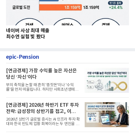
네이버 사상 최대 매출
최수연 실험 빛 봤다
epic-Pension
[연금경제] 가장 수익률 높은 자산은
당신 ‘자신’이다
부의 축적을 논할 때 흔히 '종잣돈'이나 '수익
률'을 먼저 떠올립니다. 하지만 사회초년생에게
가장 거대한 자산은 계좌...
[연금경제] 2026년 하반기 ETF 투자
전략: 급성장의 상반기를 접고, 이제
'실적'이 가르는 하반기를 맞다
2026년 상반기 글로벌 증시는 AI 인프라 투자 확
대와 한국 반도체 업황 회복이라는 두 엔진을 달
고 기록적인 강세장을...