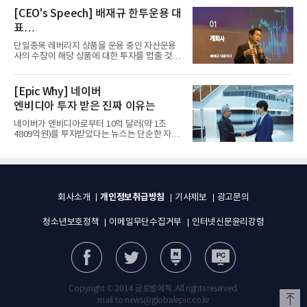
[CEO's Speech] 배재규 한투운용 대
표
“개별종목 레버리지 투자 지금이라도
단일종목 레버리지 상품을 운용 중인 자산운용
멈춰라”
사의 수장이 해당 상품에 대한 투자를 멈출 것을
당부하는 이례적인 소신...
[Epic Why] 네이버
엔비디아 투자 받은 진짜 이유는
네이버가 엔비디아로부터 10억 달러(약 1조
4809억원)를 투자받았다는 뉴스는 단순한 자금
유치 소식이 아니다. 검색과...
개인정보취급방침
회사소개
기사제보
광고문의
청소년보호정책
이메일무단수집거부
인터넷신문윤리강령
Copyright © 2014 글로벌에픽. All rights reserved.
mail to news@globalepic.co.kr