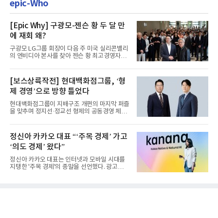
epic-Who
[Epic Why] 구광모-젠슨 황 두 달 만
에 재회 왜?
구광모 LG그룹 회장이 다음 주 미국 실리콘밸리
의 엔비디아 본사를 찾아 젠슨 황 최고경영자
(CEO)와 재회동한다. 지난...
[보스상륙작전] 현대백화점그룹, ‘형
제 경영’으로 방향 틀었다
현대백화점그룹이 지배구조 개편의 마지막 퍼즐
을 맞추며 정지선·정교선 형제의 공동경영 체제
를 사실상 굳혔다. 중간...
정신아 카카오 대표 “‘주목 경제’ 가고
‘의도 경제’ 왔다”
정신아 카카오 대표는 인터넷과 모바일 시대를
지탱한 '주목 경제'의 종말을 선언했다. 광고를
클릭하는 사용자의 눈길...