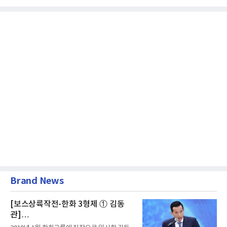
Brand News
[보스상륙작전-한화 3형제 ① 김동
관]
입사 16년 만에 수석부회장 … 경영승