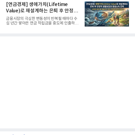
[연금경제] 생애가치(Lifetime
Value)로 재설계하는 은퇴 후 안정적
생활보장과 평생소득 전략
금융시장의 극심한 변동성이 반복될 때마다 수
십 년간 쌓아온 연금 적립금을 중도에 인출하거
나, 장기 포트폴리오를 단...