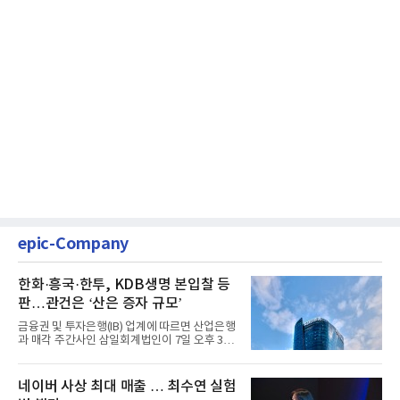
epic-Company
한화·흥국·한투, KDB생명 본입찰 등
판…관건은 ‘산은 증자 규모’
금융권 및 투자은행(IB) 업계에 따르면 산업은행
과 매각 주간사인 삼일회계법인이 7일 오후 3시
마감한 KDB생명보험 매...
네이버 사상 최대 매출 … 최수연 실험