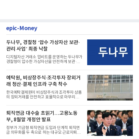
epic-Money
두나무, 경찰청 ‘압수 가상자산 보관·
관리 사업’ 최종 낙찰
디지털자산 거래소 업비트를 운영하는 두나무가
경찰청이 압수한 가상자산을 안전하게 보관·관
리하는 전담 사업자로 ...
예탁원, 비상장주식·조각투자 장외거
래 청산·결제 인프라 구축 착수
한국예탁결제원이 비상장주식과 조각투자 상품
의 장외거래를 안전하고 효율적으로 마무리하기
위한 청산·결제 전용 인...
퇴직연금 대수술 초읽기…고용노동
부, 8월말 개정안 발표
정부가 기금형 퇴직연금 도입과 단계적 퇴직연
금 의무화를 두 축으로 하는 대규모 근로자퇴직
급여보장법(이하 근퇴법)...