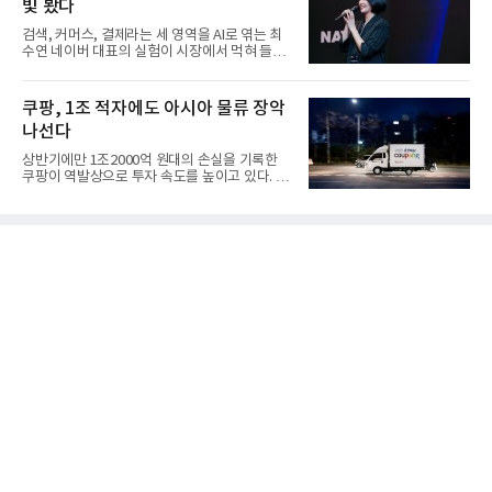
빛 봤다
검색, 커머스, 결제라는 세 영역을 AI로 엮는 최
수연 네이버 대표의 실험이 시장에서 먹혀 들어
갔다. 이른바 '풀 퍼널...
쿠팡, 1조 적자에도 아시아 물류 장악
나선다
상반기에만 1조2000억 원대의 손실을 기록한
쿠팡이 역발상으로 투자 속도를 높이고 있다. 이
는 단기 수익보다 장기적...