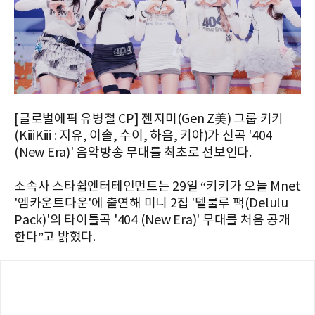
[글로벌에픽 유병철 CP] 젠지미(Gen Z美) 그룹 키키
(KiiiKiii : 지유, 이솔, 수이, 하음, 키야)가 신곡 '404
(New Era)' 음악방송 무대를 최초로 선보인다.
소속사 스타쉽엔터테인먼트는 29일 “키키가 오늘 Mnet
'엠카운트다운'에 출연해 미니 2집 '델룰루 팩(Delulu
Pack)'의 타이틀곡 '404 (New Era)' 무대를 처음 공개
한다”고 밝혔다.