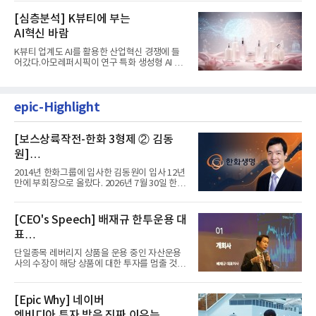
[심층분석] K뷰티에 부는
AI혁신 바람
K뷰티 업계도 AI를 활용한 산업혁신 경쟁에 들
어갔다.아모레퍼시픽이 연구 특화 생성형 AI 플
랫폼 LEMON을 활용해 연구...
epic-Highlight
[보스상륙작전-한화 3형제 ② 김동
원]
입사 12년 만에 금융계열 수장 등극
2014년 한화그룹에 입사한 김동원이 입사 12년
만에 부회장으로 올랐다. 2026년 7월 30일 한화
그룹이 발표하고 8월 1일...
[CEO's Speech] 배재규 한투운용 대
표
“개별종목 레버리지 투자 지금이라도
단일종목 레버리지 상품을 운용 중인 자산운용
멈춰라”
사의 수장이 해당 상품에 대한 투자를 멈출 것을
당부하는 이례적인 소신...
[Epic Why] 네이버
엔비디아 투자 받은 진짜 이유는