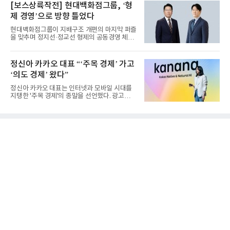
[보스상륙작전] 현대백화점그룹, ‘형
제 경영’으로 방향 틀었다
현대백화점그룹이 지배구조 개편의 마지막 퍼즐
을 맞추며 정지선·정교선 형제의 공동경영 체제
를 사실상 굳혔다. 중간...
정신아 카카오 대표 “‘주목 경제’ 가고
‘의도 경제’ 왔다”
정신아 카카오 대표는 인터넷과 모바일 시대를
지탱한 '주목 경제'의 종말을 선언했다. 광고를
클릭하는 사용자의 눈길...