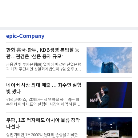
epic-Company
한화·흥국·한투, KDB생명 본입찰 등
판…관건은 ‘산은 증자 규모’
금융권 및 투자은행(IB) 업계에 따르면 산업은행
과 매각 주간사인 삼일회계법인이 7일 오후 3시
마감한 KDB생명보험 매...
네이버 사상 최대 매출 … 최수연 실험
빛 봤다
검색, 커머스, 결제라는 세 영역을 AI로 엮는 최
수연 네이버 대표의 실험이 시장에서 먹혀 들어
갔다. 이른바 '풀 퍼널...
쿠팡, 1조 적자에도 아시아 물류 장악
나선다
상반기에만 1조2000억 원대의 손실을 기록한