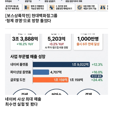
[보스상륙작전] 현대백화점그룹
‘형제 경영’으로 방향 틀었다
네이버 사상 최대 매출
최수연 실험 빛 봤다