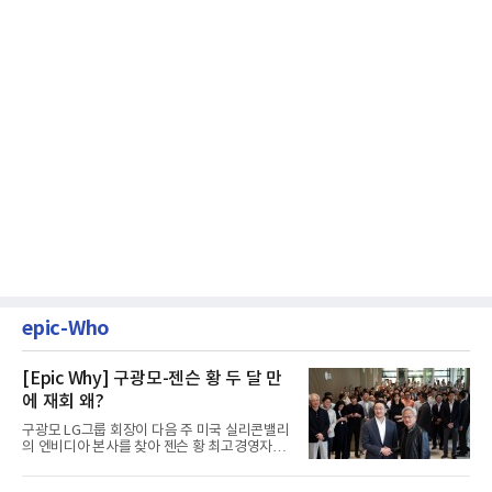
epic-Who
[Epic Why] 구광모-젠슨 황 두 달 만
에 재회 왜?
구광모 LG그룹 회장이 다음 주 미국 실리콘밸리
의 엔비디아 본사를 찾아 젠슨 황 최고경영자
(CEO)와 재회동한다. 지난...