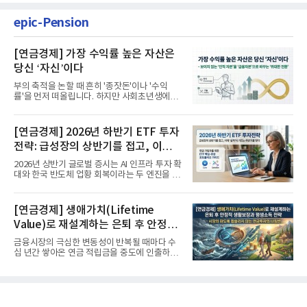
epic-Pension
[연금경제] 가장 수익률 높은 자산은
당신 ‘자신’이다
부의 축적을 논할 때 흔히 '종잣돈'이나 '수익
률'을 먼저 떠올립니다. 하지만 사회초년생에게
가장 거대한 자산은 계좌...
[연금경제] 2026년 하반기 ETF 투자
전략: 급성장의 상반기를 접고, 이제
'실적'이 가르는 하반기를 맞다
2026년 상반기 글로벌 증시는 AI 인프라 투자 확
대와 한국 반도체 업황 회복이라는 두 엔진을 달
고 기록적인 강세장을...
[연금경제] 생애가치(Lifetime
Value)로 재설계하는 은퇴 후 안정적
생활보장과 평생소득 전략
금융시장의 극심한 변동성이 반복될 때마다 수
십 년간 쌓아온 연금 적립금을 중도에 인출하거
나, 장기 포트폴리오를 단...