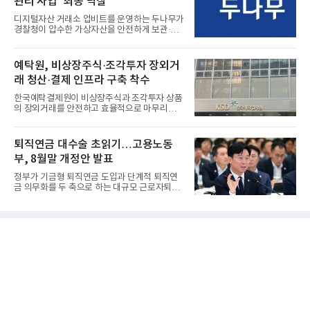
관리 사업’ 최종 낙찰
디지털자산 거래소 업비트를 운영하는 두나무가
경찰청이 압수한 가상자산을 안전하게 보관·관
리하는 전담 사업자로 ...
예탁원, 비상장주식·조각투자 장외거
래 청산·결제 인프라 구축 착수
한국예탁결제원이 비상장주식과 조각투자 상품
의 장외거래를 안전하고 효율적으로 마무리하기
위한 청산·결제 전용 인...
퇴직연금 대수술 초읽기…고용노동
부, 8월말 개정안 발표
정부가 기금형 퇴직연금 도입과 단계적 퇴직연
금 의무화를 두 축으로 하는 대규모 근로자퇴직
급여보장법(이하 근퇴법)...