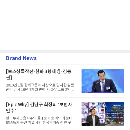
Brand News
[보스상륙작전-한화 3형제 ① 김동
관]
입사 16년 만에 수석부회장 … 경영승
2010년 1월 한화그룹에 차장으로 입사한 김동
계 ‘초읽기’
관이 입사 16년 7개월 만에 사실상 그룹 2인자
자리에 올랐다. 8월 1일자...
[Epic Why] 김남구 회장의 ‘보험사
인수’
발걸음이 신중해진 배경은?
한국투자금융지주의 올 1분기 순이익 가운데
85.6%가 증권 계열사인 한국투자증권 한 곳에
서 나왔다. 김남구 한국투자...