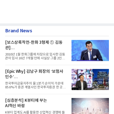
Brand News
[보스상륙작전-한화 3형제 ① 김동
관]
입사 16년 만에 수석부회장 … 경영승
2010년 1월 한화그룹에 차장으로 입사한 김동
계 ‘초읽기’
관이 입사 16년 7개월 만에 사실상 그룹 2인자
자리에 올랐다. 8월 1일자...
[Epic Why] 김남구 회장의 ‘보험사
인수’
발걸음이 신중해진 배경은?
한국투자금융지주의 올 1분기 순이익 가운데
85.6%가 증권 계열사인 한국투자증권 한 곳에
서 나왔다. 김남구 한국투자...
[심층분석] K뷰티에 부는
AI혁신 바람
K뷰티 업계도 AI를 활용한 산업혁신 경쟁에 들