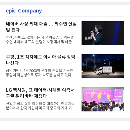
epic-Company
네이버 사상 최대 매출 … 최수연 실험
빛 봤다
검색, 커머스, 결제라는 세 영역을 AI로 엮는 최
수연 네이버 대표의 실험이 시장에서 먹혀 들어
갔다. 이른바 '풀 퍼널...
쿠팡, 1조 적자에도 아시아 물류 장악
나선다
상반기에만 1조2000억 원대의 손실을 기록한
쿠팡이 역발상으로 투자 속도를 높이고 있다. 이
는 단기 수익보다 장기적...
LG 엑사원, 표 데이터·시계열 예측서
구글·알리바바 제쳤다
산업 현장의 실제 데이터를 예측하는 인공지능
분야에서 한국 기업이 미국과 중국의 거대 기술
기업들을 제치고 세계 ...