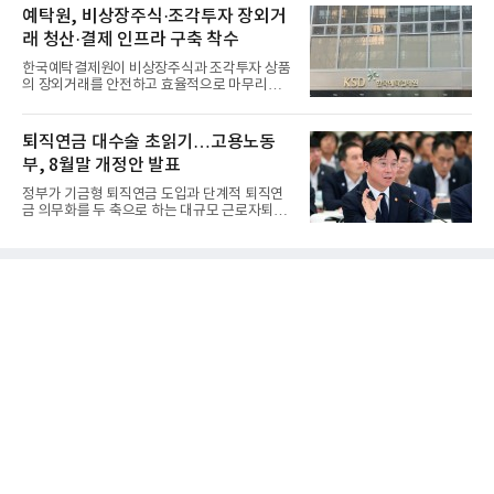
예탁원, 비상장주식·조각투자 장외거
래 청산·결제 인프라 구축 착수
한국예탁결제원이 비상장주식과 조각투자 상품
의 장외거래를 안전하고 효율적으로 마무리하기
위한 청산·결제 전용 인...
퇴직연금 대수술 초읽기…고용노동
부, 8월말 개정안 발표
정부가 기금형 퇴직연금 도입과 단계적 퇴직연
금 의무화를 두 축으로 하는 대규모 근로자퇴직
급여보장법(이하 근퇴법)...