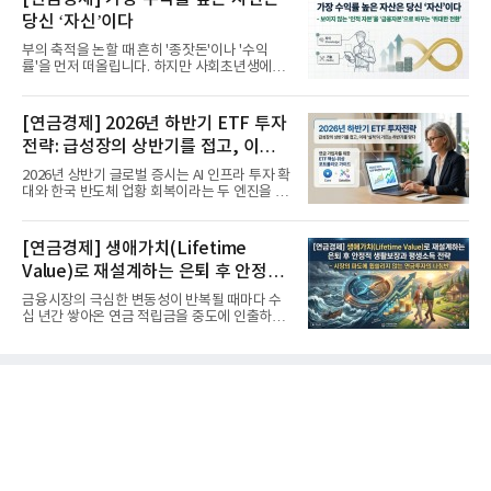
당신 ‘자신’이다
부의 축적을 논할 때 흔히 '종잣돈'이나 '수익
률'을 먼저 떠올립니다. 하지만 사회초년생에게
가장 거대한 자산은 계좌...
[연금경제] 2026년 하반기 ETF 투자
전략: 급성장의 상반기를 접고, 이제
'실적'이 가르는 하반기를 맞다
2026년 상반기 글로벌 증시는 AI 인프라 투자 확
대와 한국 반도체 업황 회복이라는 두 엔진을 달
고 기록적인 강세장을...
[연금경제] 생애가치(Lifetime
Value)로 재설계하는 은퇴 후 안정적
생활보장과 평생소득 전략
금융시장의 극심한 변동성이 반복될 때마다 수
십 년간 쌓아온 연금 적립금을 중도에 인출하거
나, 장기 포트폴리오를 단...