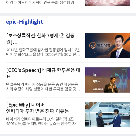
어갔다.아모레퍼시픽이 연구 특화 생성형 AI 플
랫폼 LEMON을 활용해 연구...
epic-Highlight
[보스상륙작전-한화 3형제 ② 김동
원]
입사 12년 만에 금융계열 수장 등극
2014년 한화그룹에 입사한 김동원이 입사 12년
만에 부회장으로 올랐다. 2026년 7월 30일 한화
그룹이 발표하고 8월 1일...
[CEO's Speech] 배재규 한투운용 대
표
“개별종목 레버리지 투자 지금이라도
단일종목 레버리지 상품을 운용 중인 자산운용
멈춰라”
사의 수장이 해당 상품에 대한 투자를 멈출 것을
당부하는 이례적인 소신...
[Epic Why] 네이버
엔비디아 투자 받은 진짜 이유는
네이버가 엔비디아로부터 10억 달러(약 1조
4809억원)를 투자받았다는 뉴스는 단순한 자금
유치 소식이 아니다. 검색과...