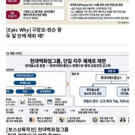
[Epic Why] 구광모-젠슨 황
두 달 만에 재회 왜?
[보스상륙작전] 현대백화점그룹