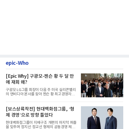
epic-Who
[Epic Why] 구광모-젠슨 황 두 달 만
에 재회 왜?
구광모 LG그룹 회장이 다음 주 미국 실리콘밸리
의 엔비디아 본사를 찾아 젠슨 황 최고경영자
(CEO)와 재회동한다. 지난...
[보스상륙작전] 현대백화점그룹, ‘형
제 경영’으로 방향 틀었다
현대백화점그룹이 지배구조 개편의 마지막 퍼즐
을 맞추며 정지선·정교선 형제의 공동경영 체제