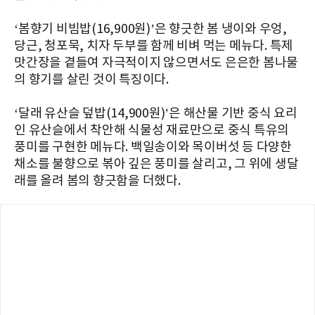
‘봄향기 비빔밥(16,900원)’은 향긋한 봄 냉이와 우엉,
당근, 청포묵, 치자 두부를 함께 비벼 먹는 메뉴다. 특제
맛간장을 곁들여 자극적이지 않으면서도 은은한 봄나물
의 향기를 살린 것이 특징이다.
‘달래 유산슬 덮밥(14,900원)’은 해산물 기반 중식 요리
인 유산슬에서 착안해 식물성 재료만으로 중식 특유의
풍미를 구현한 메뉴다. 백일송이와 목이버섯 등 다양한
채소를 불향으로 볶아 깊은 풍미를 살리고, 그 위에 생달
래를 올려 봄의 향긋함을 더했다.