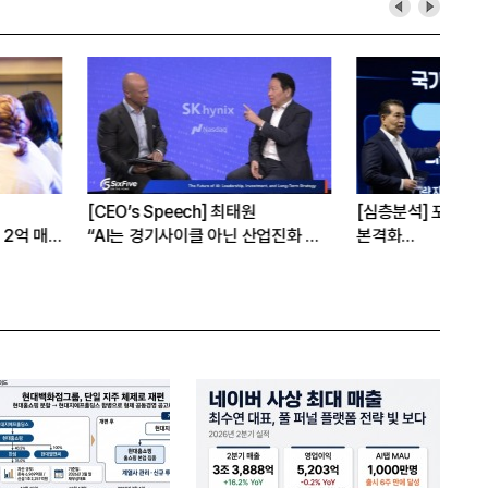
[Epic Why] 한화, KAI 지분 왜 사들
[오너가의 자녀들] 신유열, 대권 
일까
실전무대에 서다