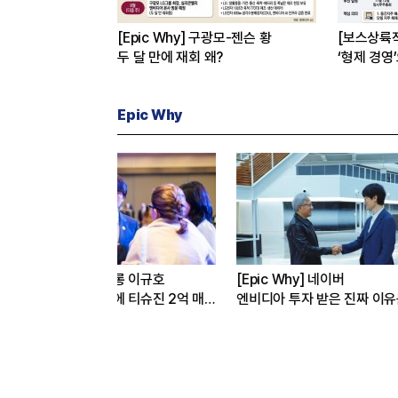
[Epic Why] 구광모-젠슨 황
[보스상륙
두 달 만에 재회 왜?
‘형제 경영
Epic Why
 Why] 정의선 현대차 회장
[Epic Why] 김남구 회장의 ‘보험사
간 까닭은
인수’
발걸음이 신중해진 배경은?