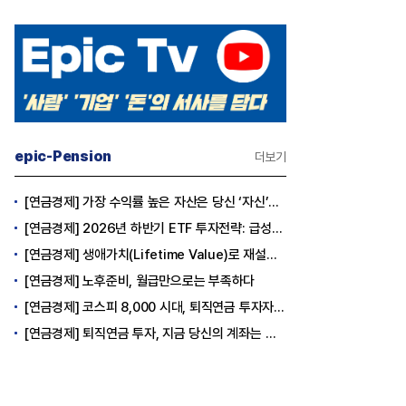
epic-Pension
더보기
[연금경제] 가장 수익률 높은 자산은 당신 ‘자신’이다
[연금경제] 2026년 하반기 ETF 투자전략: 급성장의 상반기를 접고, 이제 '실적'이 가르는 하반기를 맞다
[연금경제] 생애가치(Lifetime Value)로 재설계하는 은퇴 후 안정적 생활보장과 평생소득 전략
[연금경제] 노후준비, 월급만으로는 부족하다
[연금경제] 코스피 8,000 시대, 퇴직연금 투자자는 왜 지금 FOMO를 경계해야 하는가
[연금경제] 퇴직연금 투자, 지금 당신의 계좌는 어느 편인가?