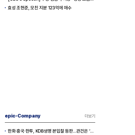
효성 조현준, 모친 지분 123억에 매수
epic-Company
더보기
한화·흥국·한투, KDB생명 본입찰 등판…관건은 ‘산은 증자 규모’