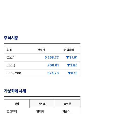
주식시황
승계
[보스상륙작전-한화 3형제 ② 김동
[CEO's Speech] 배재
항목
현재가
전일대비
원]
대표
코스피
6,258.77
▼37.61
입사 12년 만에 금융계열 수장 등극
“개별종목 레버리지 투자
코스닥
798.81
▼2.86
도 멈춰라”
코스피200
974.73
▼8.19
가상화폐 시세
빗썸
업비트
코인원
암호화폐
현재가
기준대비