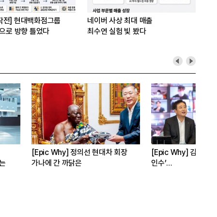
작전] 현대백화점그룹
네이버 사상 최대 매출
’으로 방향 틀었다
최수연 실험 빛 봤다
[Epic Why] 러트닉 장관
[Epic Why] ‘선밸리’간 이재용 
삼성·SK에 생산시설 건설 촉구. 노림
파운드리 수장 동행 왜?
수는?