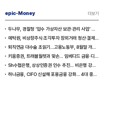
epic-Money
더보기
두나무, 경찰청 ‘압수 가상자산 보관·관리 사업’ 최종 낙찰
예탁원, 비상장주식·조각투자 장외거래 청산·결제 인프라 구축 착수
퇴직연금 대수술 초읽기…고용노동부, 8월말 개정안 발표
키움증권, 트래블월렛과 맞손… 임베디드 금융·디지털 자산 신사업 추진
Sh수협은행, 상상인증권 인수 추진… 비은행 강화 ‘금융그룹’ 도약 발판
하나금융, CIFO 신설해 포용금융 강화… 4대 중심축 중심 상반기 목표 60% 달성