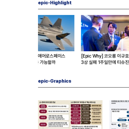
epic-Highlight
s Speech] 최태원
[심층분석] 포스코, 트리플 코어 투자
 경기사이클 아닌 산업진화 그
본격화
16조7천억원 투자 재원 마련 전략
은?
epic-Graphics