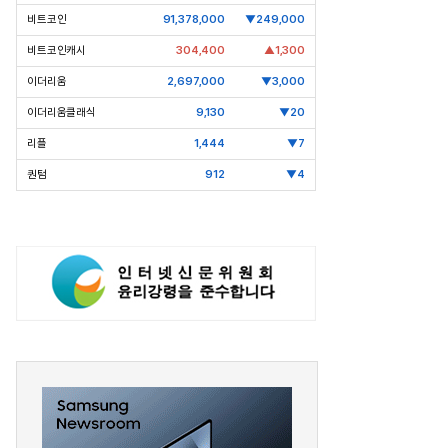
비트코인
91,378,000
▼249,000
비트코인캐시
304,400
▲1,300
이더리움
2,697,000
▼3,000
이더리움클래식
9,130
▼20
리플
1,444
▼7
퀀텀
912
▼4
회장
[Epic Why] 현대차
[Epic Why] 범LG家 구
워싱턴 사무소장에 통상 전문 외교관
상장폐지 위기 ‘본느’ 인수 
발탁 왜?