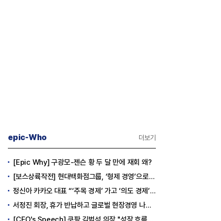
epic-Who
더보기
[Epic Why] 구광모-젠슨 황 두 달 만에 재회 왜?
[보스상륙작전] 현대백화점그룹, ‘형제 경영’으로 방향 틀었다
정신아 카카오 대표 “‘주목 경제’ 가고 ‘의도 경제’ 왔다”
서정진 회장, 휴가 반납하고 글로벌 현장경영 나선다
[CEO's Speech] 쿠팡 김범석 의장 "성장 흐름은 변하지 않았다"