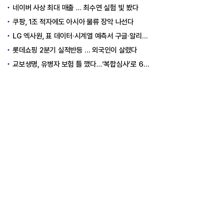
네이버 사상 최대 매출 … 최수연 실험 빛 봤다
쿠팡, 1조 적자에도 아시아 물류 장악 나선다
LG 엑사원, 표 데이터·시계열 예측서 구글·알리바바 제쳤다
롯데쇼핑 2분기 실적반등 … 외국인이 살렸다
교보생명, 유병자 보험 틀 깼다…‘복합심사’로 6개월 독점권 획득