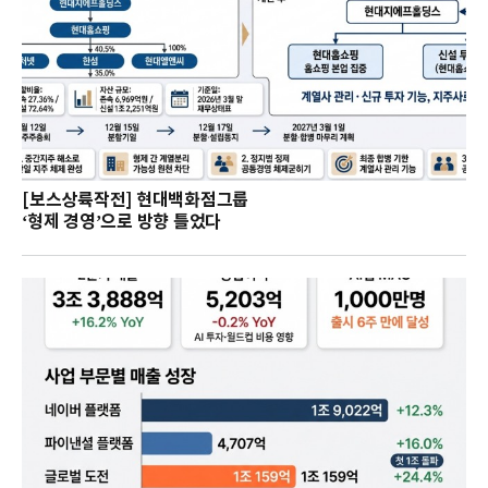
[보스상륙작전] 현대백화점그룹
‘형제 경영’으로 방향 틀었다