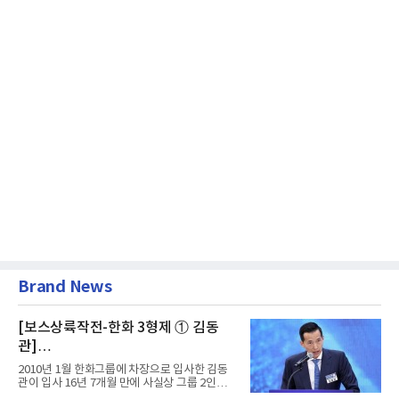
Brand News
[보스상륙작전-한화 3형제 ① 김동
관]
입사 16년 만에 수석부회장 … 경영승
2010년 1월 한화그룹에 차장으로 입사한 김동
계 ‘초읽기’
관이 입사 16년 7개월 만에 사실상 그룹 2인자
자리에 올랐다. 8월 1일자...