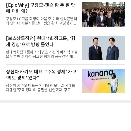
[Epic Why] 구광모-젠슨 황 두 달 만
에 재회 왜?
구광모 LG그룹 회장이 다음 주 미국 실리콘밸리
의 엔비디아 본사를 찾아 젠슨 황 최고경영자
(CEO)와 재회동한다. 지난...
[보스상륙작전] 현대백화점그룹, ‘형
제 경영’으로 방향 틀었다
현대백화점그룹이 지배구조 개편의 마지막 퍼즐
을 맞추며 정지선·정교선 형제의 공동경영 체제
를 사실상 굳혔다. 중간...
정신아 카카오 대표 “‘주목 경제’ 가고
‘의도 경제’ 왔다”
정신아 카카오 대표는 인터넷과 모바일 시대를
지탱한 '주목 경제'의 종말을 선언했다. 광고를
클릭하는 사용자의 눈길...