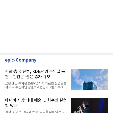
epic-Company
한화·흥국·한투, KDB생명 본입찰 등
판…관건은 ‘산은 증자 규모’
금융권 및 투자은행(IB) 업계에 따르면 산업은행
과 매각 주간사인 삼일회계법인이 7일 오후 3시
마감한 KDB생명보험 매...
네이버 사상 최대 매출 … 최수연 실험
빛 봤다
검색, 커머스, 결제라는 세 영역을 AI로 엮는 최