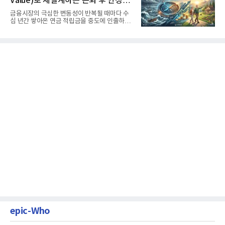
Value)로 재설계하는 은퇴 후 안정적
생활보장과 평생소득 전략
금융시장의 극심한 변동성이 반복될 때마다 수
십 년간 쌓아온 연금 적립금을 중도에 인출하거
나, 장기 포트폴리오를 단...
epic-Who