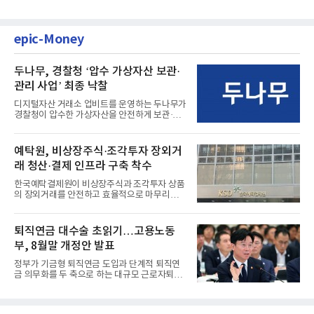
epic-Money
두나무, 경찰청 ‘압수 가상자산 보관·
관리 사업’ 최종 낙찰
디지털자산 거래소 업비트를 운영하는 두나무가
경찰청이 압수한 가상자산을 안전하게 보관·관
리하는 전담 사업자로 ...
예탁원, 비상장주식·조각투자 장외거
래 청산·결제 인프라 구축 착수
한국예탁결제원이 비상장주식과 조각투자 상품
의 장외거래를 안전하고 효율적으로 마무리하기
위한 청산·결제 전용 인...
퇴직연금 대수술 초읽기…고용노동
부, 8월말 개정안 발표
정부가 기금형 퇴직연금 도입과 단계적 퇴직연
금 의무화를 두 축으로 하는 대규모 근로자퇴직
급여보장법(이하 근퇴법)...