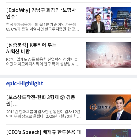
[Epic Why] 김남구 회장의 ‘보험사
인수’
발걸음이 신중해진 배경은?
한국투자금융지주의 올 1분기 순이익 가운데
85.6%가 증권 계열사인 한국투자증권 한 곳에
서 나왔다. 김남구 한국투자...
[심층분석] K뷰티에 부는
AI혁신 바람
K뷰티 업계도 AI를 활용한 산업혁신 경쟁에 들
어갔다.아모레퍼시픽이 연구 특화 생성형 AI 플
랫폼 LEMON을 활용해 연구...
epic-Highlight
[보스상륙작전-한화 3형제 ② 김동
원]
입사 12년 만에 금융계열 수장 등극
2014년 한화그룹에 입사한 김동원이 입사 12년
만에 부회장으로 올랐다. 2026년 7월 30일 한화
그룹이 발표하고 8월 1일...
[CEO's Speech] 배재규 한투운용 대