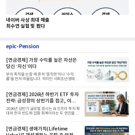
네이버 사상 최대 매출
최수연 실험 빛 봤다
epic-Pension
[연금경제] 가장 수익률 높은 자산은
당신 ‘자신’이다
부의 축적을 논할 때 흔히 '종잣돈'이나 '수익
률'을 먼저 떠올립니다. 하지만 사회초년생에게
가장 거대한 자산은 계좌...
[연금경제] 2026년 하반기 ETF 투자
전략: 급성장의 상반기를 접고, 이제
'실적'이 가르는 하반기를 맞다
2026년 상반기 글로벌 증시는 AI 인프라 투자 확
대와 한국 반도체 업황 회복이라는 두 엔진을 달
고 기록적인 강세장을...
[연금경제] 생애가치(Lifetime