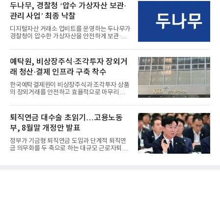
두나무, 경찰청 ‘압수 가상자산 보관·
관리 사업’ 최종 낙찰
디지털자산 거래소 업비트를 운영하는 두나무가
경찰청이 압수한 가상자산을 안전하게 보관·관
리하는 전담 사업자로 ...
예탁원, 비상장주식·조각투자 장외거
래 청산·결제 인프라 구축 착수
한국예탁결제원이 비상장주식과 조각투자 상품
의 장외거래를 안전하고 효율적으로 마무리하기
위한 청산·결제 전용 인...
퇴직연금 대수술 초읽기…고용노동
부, 8월말 개정안 발표
정부가 기금형 퇴직연금 도입과 단계적 퇴직연
금 의무화를 두 축으로 하는 대규모 근로자퇴직
급여보장법(이하 근퇴법)...