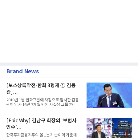
Brand News
[보스상륙작전-한화 3형제 ① 김동
관]
입사 16년 만에 수석부회장 … 경영승
2010년 1월 한화그룹에 차장으로 입사한 김동
계 ‘초읽기’
관이 입사 16년 7개월 만에 사실상 그룹 2인자
자리에 올랐다. 8월 1일자...
[Epic Why] 김남구 회장의 ‘보험사
인수’
발걸음이 신중해진 배경은?
한국투자금융지주의 올 1분기 순이익 가운데