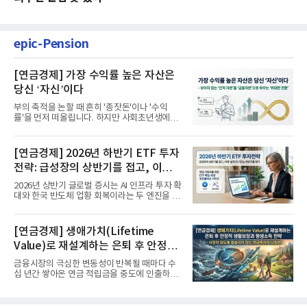
epic-Pension
[연금경제] 가장 수익률 높은 자산은
당신 ‘자신’이다
부의 축적을 논할 때 흔히 '종잣돈'이나 '수익
률'을 먼저 떠올립니다. 하지만 사회초년생에게
가장 거대한 자산은 계좌...
[연금경제] 2026년 하반기 ETF 투자
전략: 급성장의 상반기를 접고, 이제
'실적'이 가르는 하반기를 맞다
2026년 상반기 글로벌 증시는 AI 인프라 투자 확
대와 한국 반도체 업황 회복이라는 두 엔진을 달
고 기록적인 강세장을...
[연금경제] 생애가치(Lifetime
Value)로 재설계하는 은퇴 후 안정적
생활보장과 평생소득 전략
금융시장의 극심한 변동성이 반복될 때마다 수
십 년간 쌓아온 연금 적립금을 중도에 인출하거
나, 장기 포트폴리오를 단...