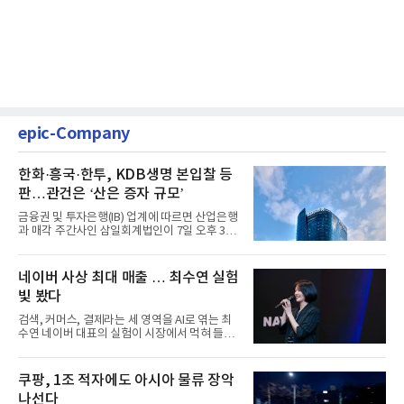
epic-Company
한화·흥국·한투, KDB생명 본입찰 등
판…관건은 ‘산은 증자 규모’
금융권 및 투자은행(IB) 업계에 따르면 산업은행
과 매각 주간사인 삼일회계법인이 7일 오후 3시
마감한 KDB생명보험 매...
네이버 사상 최대 매출 … 최수연 실험
빛 봤다
검색, 커머스, 결제라는 세 영역을 AI로 엮는 최
수연 네이버 대표의 실험이 시장에서 먹혀 들어
갔다. 이른바 '풀 퍼널...
쿠팡, 1조 적자에도 아시아 물류 장악
나선다