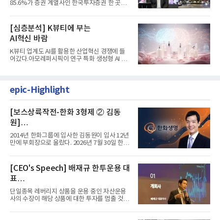
85.6%가 증권 계열사인 한국투자증권 한 곳에
서 나왔다. 김남구 한국투자...
[심층분석] K뷰티에 부는
AI혁신 바람
K뷰티 업계도 AI를 활용한 산업혁신 경쟁에 들
어갔다.아모레퍼시픽이 연구 특화 생성형 AI 플
랫폼 LEMON을 활용해 연구...
epic-Highlight
[보스상륙작전-한화 3형제 ② 김동
원]
입사 12년 만에 금융계열 수장 등극
2014년 한화그룹에 입사한 김동원이 입사 12년
만에 부회장으로 올랐다. 2026년 7월 30일 한화
그룹이 발표하고 8월 1일...
[CEO's Speech] 배재규 한투운용 대
표
“개별종목 레버리지 투자 지금이라도
단일종목 레버리지 상품을 운용 중인 자산운용
멈춰라”
사의 수장이 해당 상품에 대한 투자를 멈출 것을
당부하는 이례적인 소신...