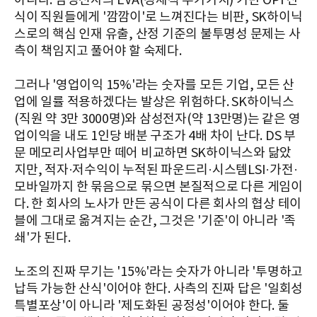
아니다. 삼성전자의 EVA(경제적 부가가치) 기반 OPI 산
식이 직원들에게 '깜깜이'로 느껴진다는 비판, SK하이닉
스로의 핵심 인재 유출, 산정 기준의 불투명성 문제는 사
측이 책임지고 풀어야 할 숙제다.
그러나 '영업이익 15%'라는 숫자를 모든 기업, 모든 산
업에 일률 적용하겠다는 발상은 위험하다. SK하이닉스
(직원 약 3만 3000명)와 삼성전자(약 13만명)는 같은 영
업이익을 내도 1인당 배분 구조가 4배 차이 난다. DS 부
문 메모리사업부만 떼어 비교하면 SK하이닉스와 닮았
지만, 적자·저수익이 누적된 파운드리·시스템LSI·가전·
모바일까지 한 묶음으로 묶으면 본질적으로 다른 게임이
다. 한 회사의 노사가 만든 공식이 다른 회사의 협상 테이
블에 그대로 옮겨지는 순간, 그것은 '기준'이 아니라 '족
쇄'가 된다.
노조의 진짜 무기는 '15%'라는 숫자가 아니라 '투명하고
납득 가능한 산식'이어야 한다. 사측의 진짜 답은 '일회성
특별포상'이 아니라 '제도화된 공정성'이어야 한다. 둘