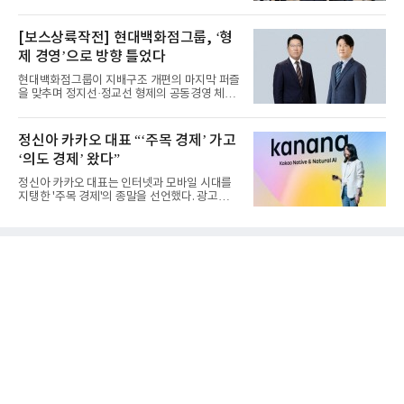
(CEO)와 재회동한다. 지난...
[보스상륙작전] 현대백화점그룹, ‘형
제 경영’으로 방향 틀었다
현대백화점그룹이 지배구조 개편의 마지막 퍼즐
을 맞추며 정지선·정교선 형제의 공동경영 체제
를 사실상 굳혔다. 중간...
정신아 카카오 대표 “‘주목 경제’ 가고
‘의도 경제’ 왔다”
정신아 카카오 대표는 인터넷과 모바일 시대를
지탱한 '주목 경제'의 종말을 선언했다. 광고를
클릭하는 사용자의 눈길...