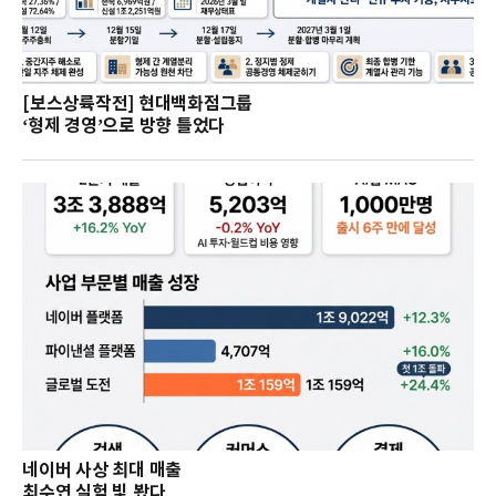
[보스상륙작전] 현대백화점그룹
‘형제 경영’으로 방향 틀었다
네이버 사상 최대 매출
최수연 실험 빛 봤다