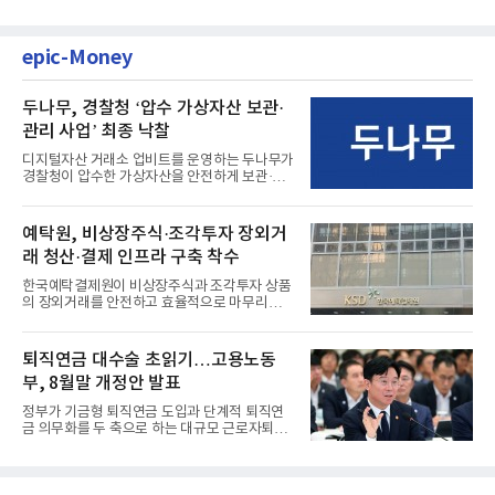
epic-Money
두나무, 경찰청 ‘압수 가상자산 보관·
관리 사업’ 최종 낙찰
디지털자산 거래소 업비트를 운영하는 두나무가
경찰청이 압수한 가상자산을 안전하게 보관·관
리하는 전담 사업자로 ...
예탁원, 비상장주식·조각투자 장외거
래 청산·결제 인프라 구축 착수
한국예탁결제원이 비상장주식과 조각투자 상품
의 장외거래를 안전하고 효율적으로 마무리하기
위한 청산·결제 전용 인...
퇴직연금 대수술 초읽기…고용노동
부, 8월말 개정안 발표
정부가 기금형 퇴직연금 도입과 단계적 퇴직연
금 의무화를 두 축으로 하는 대규모 근로자퇴직
급여보장법(이하 근퇴법)...