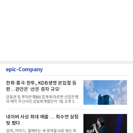
epic-Company
한화·흥국·한투, KDB생명 본입찰 등
판…관건은 ‘산은 증자 규모’
금융권 및 투자은행(IB) 업계에 따르면 산업은행
과 매각 주간사인 삼일회계법인이 7일 오후 3시
마감한 KDB생명보험 매...
네이버 사상 최대 매출 … 최수연 실험
빛 봤다
검색, 커머스, 결제라는 세 영역을 AI로 엮는 최