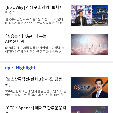
[Epic Why] 김남구 회장의 ‘보험사
인수’
발걸음이 신중해진 배경은?
한국투자금융지주의 올 1분기 순이익 가운데
85.6%가 증권 계열사인 한국투자증권 한 곳에
서 나왔다. 김남구 한국투자...
[심층분석] K뷰티에 부는
AI혁신 바람
K뷰티 업계도 AI를 활용한 산업혁신 경쟁에 들
어갔다.아모레퍼시픽이 연구 특화 생성형 AI 플
랫폼 LEMON을 활용해 연구...
epic-Highlight
[보스상륙작전-한화 3형제 ② 김동
원]
입사 12년 만에 금융계열 수장 등극
2014년 한화그룹에 입사한 김동원이 입사 12년
만에 부회장으로 올랐다. 2026년 7월 30일 한화
그룹이 발표하고 8월 1일...
[CEO's Speech] 배재규 한투운용 대