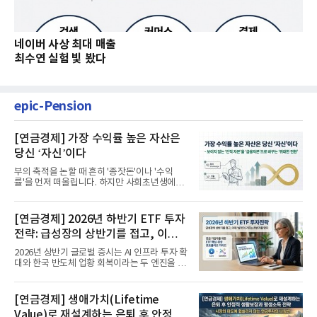
네이버 사상 최대 매출
최수연 실험 빛 봤다
epic-Pension
[연금경제] 가장 수익률 높은 자산은
당신 ‘자신’이다
부의 축적을 논할 때 흔히 '종잣돈'이나 '수익
률'을 먼저 떠올립니다. 하지만 사회초년생에게
가장 거대한 자산은 계좌...
[연금경제] 2026년 하반기 ETF 투자
전략: 급성장의 상반기를 접고, 이제
'실적'이 가르는 하반기를 맞다
2026년 상반기 글로벌 증시는 AI 인프라 투자 확
대와 한국 반도체 업황 회복이라는 두 엔진을 달
고 기록적인 강세장을...
[연금경제] 생애가치(Lifetime
Value)로 재설계하는 은퇴 후 안정적