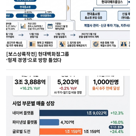
[보스상륙작전] 현대백화점그룹
‘형제 경영’으로 방향 틀었다