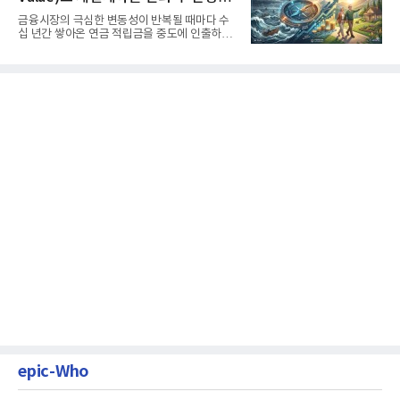
생활보장과 평생소득 전략
금융시장의 극심한 변동성이 반복될 때마다 수
십 년간 쌓아온 연금 적립금을 중도에 인출하거
나, 장기 포트폴리오를 단...
epic-Who