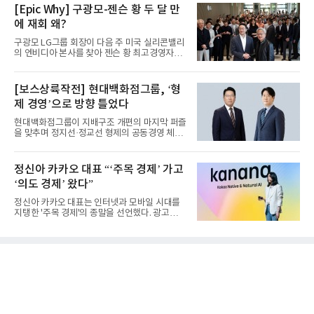
[Epic Why] 구광모-젠슨 황 두 달 만
에 재회 왜?
구광모 LG그룹 회장이 다음 주 미국 실리콘밸리
의 엔비디아 본사를 찾아 젠슨 황 최고경영자
(CEO)와 재회동한다. 지난...
[보스상륙작전] 현대백화점그룹, ‘형
제 경영’으로 방향 틀었다
현대백화점그룹이 지배구조 개편의 마지막 퍼즐
을 맞추며 정지선·정교선 형제의 공동경영 체제
를 사실상 굳혔다. 중간...
정신아 카카오 대표 “‘주목 경제’ 가고
‘의도 경제’ 왔다”
정신아 카카오 대표는 인터넷과 모바일 시대를
지탱한 '주목 경제'의 종말을 선언했다. 광고를
클릭하는 사용자의 눈길...