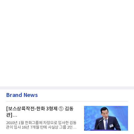
Brand News
[보스상륙작전-한화 3형제 ① 김동
관]
입사 16년 만에 수석부회장 … 경영승
2010년 1월 한화그룹에 차장으로 입사한 김동
계 ‘초읽기’
관이 입사 16년 7개월 만에 사실상 그룹 2인자
자리에 올랐다. 8월 1일자...