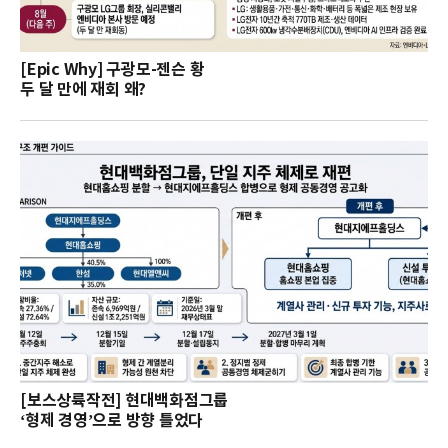
[Epic Why] 구광모-젠슨 황
두 달 만에 재회 왜?
[보스상륙작전] 현대백화점그룹
‘형제 경영’으로 방향 틀었다