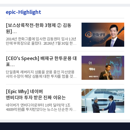
epic-Highlight
[보스상륙작전-한화 3형제 ② 김동
원]
입사 12년 만에 금융계열 수장 등극
2014년 한화그룹에 입사한 김동원이 입사 12년
만에 부회장으로 올랐다. 2026년 7월 30일 한화
그룹이 발표하고 8월 1일...
[CEO's Speech] 배재규 한투운용 대
표
“개별종목 레버리지 투자 지금이라도
단일종목 레버리지 상품을 운용 중인 자산운용
멈춰라”
사의 수장이 해당 상품에 대한 투자를 멈출 것을
당부하는 이례적인 소신...
[Epic Why] 네이버
엔비디아 투자 받은 진짜 이유는
네이버가 엔비디아로부터 10억 달러(약 1조
4809억원)를 투자받았다는 뉴스는 단순한 자금
유치 소식이 아니다. 검색과...