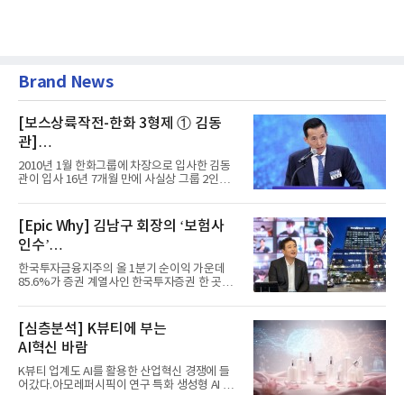
Brand News
[보스상륙작전-한화 3형제 ① 김동
관]
입사 16년 만에 수석부회장 … 경영승
2010년 1월 한화그룹에 차장으로 입사한 김동
계 ‘초읽기’
관이 입사 16년 7개월 만에 사실상 그룹 2인자
자리에 올랐다. 8월 1일자...
[Epic Why] 김남구 회장의 ‘보험사
인수’
발걸음이 신중해진 배경은?
한국투자금융지주의 올 1분기 순이익 가운데
85.6%가 증권 계열사인 한국투자증권 한 곳에
서 나왔다. 김남구 한국투자...
[심층분석] K뷰티에 부는
AI혁신 바람
K뷰티 업계도 AI를 활용한 산업혁신 경쟁에 들
어갔다.아모레퍼시픽이 연구 특화 생성형 AI 플
랫폼 LEMON을 활용해 연구...