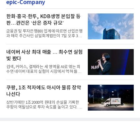
epic-Company
한화·흥국·한투, KDB생명 본입찰 등
판…관건은 ‘산은 증자 규모’
금융권 및 투자은행(IB) 업계에 따르면 산업은행
과 매각 주간사인 삼일회계법인이 7일 오후 3시
마감한 KDB생명보험 매...
네이버 사상 최대 매출 … 최수연 실험
빛 봤다
검색, 커머스, 결제라는 세 영역을 AI로 엮는 최
수연 네이버 대표의 실험이 시장에서 먹혀 들어
갔다. 이른바 '풀 퍼널...
쿠팡, 1조 적자에도 아시아 물류 장악
나선다
상반기에만 1조2000억 원대의 손실을 기록한
쿠팡이 역발상으로 투자 속도를 높이고 있다. 이
는 단기 수익보다 장기적...