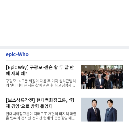
epic-Who
[Epic Why] 구광모-젠슨 황 두 달 만
에 재회 왜?
구광모 LG그룹 회장이 다음 주 미국 실리콘밸리
의 엔비디아 본사를 찾아 젠슨 황 최고경영자
(CEO)와 재회동한다. 지난...
[보스상륙작전] 현대백화점그룹, ‘형
제 경영’으로 방향 틀었다
현대백화점그룹이 지배구조 개편의 마지막 퍼즐
을 맞추며 정지선·정교선 형제의 공동경영 체제
를 사실상 굳혔다. 중간...