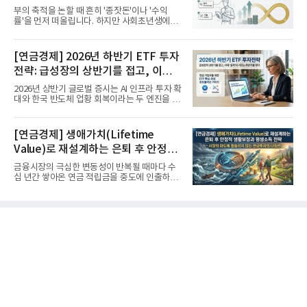
부의 축적을 논할 때 흔히 '종잣돈'이나 '수익
률'을 먼저 떠올립니다. 하지만 사회초년생에게
가장 거대한 자산은 계좌...
[연금경제] 2026년 하반기 ETF 투자
전략: 급성장의 상반기를 접고, 이제
'실적'이 가르는 하반기를 맞다
2026년 상반기 글로벌 증시는 AI 인프라 투자 확
대와 한국 반도체 업황 회복이라는 두 엔진을 달
고 기록적인 강세장을...
[연금경제] 생애가치(Lifetime
Value)로 재설계하는 은퇴 후 안정적
생활보장과 평생소득 전략
금융시장의 극심한 변동성이 반복될 때마다 수
십 년간 쌓아온 연금 적립금을 중도에 인출하거
나, 장기 포트폴리오를 단...