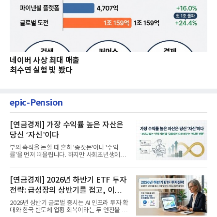
네이버 사상 최대 매출
최수연 실험 빛 봤다
epic-Pension
[연금경제] 가장 수익률 높은 자산은
당신 ‘자신’이다
부의 축적을 논할 때 흔히 '종잣돈'이나 '수익
률'을 먼저 떠올립니다. 하지만 사회초년생에게
가장 거대한 자산은 계좌...
[연금경제] 2026년 하반기 ETF 투자
전략: 급성장의 상반기를 접고, 이제
'실적'이 가르는 하반기를 맞다
2026년 상반기 글로벌 증시는 AI 인프라 투자 확
대와 한국 반도체 업황 회복이라는 두 엔진을 달