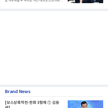
금 의무화를 두 축으로 하는 대규모 근로자퇴직
급여보장법(이하 근퇴법)...
Brand News
[보스상륙작전-한화 3형제 ① 김동
관]