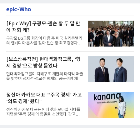
epic-Who
[Epic Why] 구광모-젠슨 황 두 달 만
에 재회 왜?
구광모 LG그룹 회장이 다음 주 미국 실리콘밸리
의 엔비디아 본사를 찾아 젠슨 황 최고경영자
(CEO)와 재회동한다. 지난...
[보스상륙작전] 현대백화점그룹, ‘형
제 경영’으로 방향 틀었다
현대백화점그룹이 지배구조 개편의 마지막 퍼즐
을 맞추며 정지선·정교선 형제의 공동경영 체제
를 사실상 굳혔다. 중간...
정신아 카카오 대표 “‘주목 경제’ 가고
‘의도 경제’ 왔다”
정신아 카카오 대표는 인터넷과 모바일 시대를
지탱한 '주목 경제'의 종말을 선언했다. 광고를
클릭하는 사용자의 눈길...