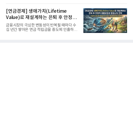
고 기록적인 강세장을...
[연금경제] 생애가치(Lifetime
Value)로 재설계하는 은퇴 후 안정적
생활보장과 평생소득 전략
금융시장의 극심한 변동성이 반복될 때마다 수
십 년간 쌓아온 연금 적립금을 중도에 인출하거
나, 장기 포트폴리오를 단...