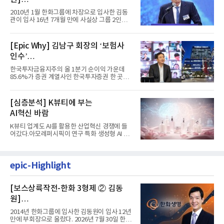
입사 16년 만에 수석부회장 … 경영승
2010년 1월 한화그룹에 차장으로 입사한 김동
계 ‘초읽기’
관이 입사 16년 7개월 만에 사실상 그룹 2인자
자리에 올랐다. 8월 1일자...
[Epic Why] 김남구 회장의 ‘보험사
인수’
발걸음이 신중해진 배경은?
한국투자금융지주의 올 1분기 순이익 가운데
85.6%가 증권 계열사인 한국투자증권 한 곳에
서 나왔다. 김남구 한국투자...
[심층분석] K뷰티에 부는
AI혁신 바람
K뷰티 업계도 AI를 활용한 산업혁신 경쟁에 들
어갔다.아모레퍼시픽이 연구 특화 생성형 AI 플
랫폼 LEMON을 활용해 연구...
epic-Highlight
[보스상륙작전-한화 3형제 ② 김동
원]
입사 12년 만에 금융계열 수장 등극
2014년 한화그룹에 입사한 김동원이 입사 12년
만에 부회장으로 올랐다. 2026년 7월 30일 한화