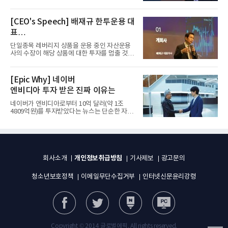
그룹이 발표하고 8월 1일...
[CEO's Speech] 배재규 한투운용 대
표
“개별종목 레버리지 투자 지금이라도
단일종목 레버리지 상품을 운용 중인 자산운용
멈춰라”
사의 수장이 해당 상품에 대한 투자를 멈출 것을
당부하는 이례적인 소신...
[Epic Why] 네이버
엔비디아 투자 받은 진짜 이유는
네이버가 엔비디아로부터 10억 달러(약 1조
4809억원)를 투자받았다는 뉴스는 단순한 자금
유치 소식이 아니다. 검색과...
개인정보취급방침
회사소개
기사제보
광고문의
청소년보호정책
이메일무단수집거부
인터넷신문윤리강령
Copyright © 2014 글로벌에픽. All rights reserved.