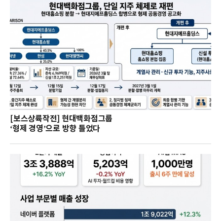
[보스상륙작전] 현대백화점그룹
‘형제 경영’으로 방향 틀었다