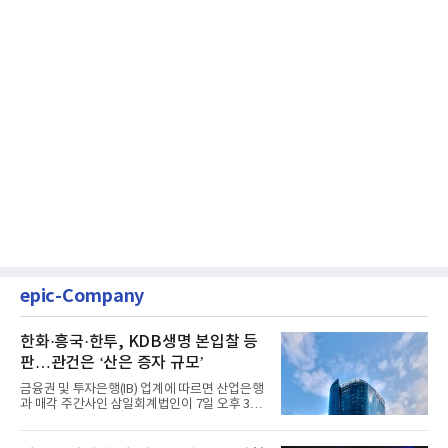
epic-Company
한화·흥국·한투, KDB생명 본입찰 등
판…관건은 ‘산은 증자 규모’
금융권 및 투자은행(IB) 업계에 따르면 산업은행
과 매각 주간사인 삼일회계법인이 7일 오후 3시
마감한 KDB생명보험 매...