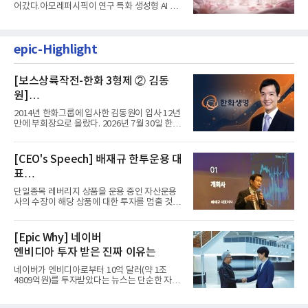
어갔다.아모레퍼시픽이 연구 특화 생성형 AI 플
랫폼 LEMON을 활용해 연구...
epic-Highlight
[보스상륙작전-한화 3형제 ② 김동
원]
입사 12년 만에 금융계열 수장 등극
2014년 한화그룹에 입사한 김동원이 입사 12년
만에 부회장으로 올랐다. 2026년 7월 30일 한화
그룹이 발표하고 8월 1일...
[CEO's Speech] 배재규 한투운용 대
표
“개별종목 레버리지 투자 지금이라도
단일종목 레버리지 상품을 운용 중인 자산운용
멈춰라”
사의 수장이 해당 상품에 대한 투자를 멈출 것을
당부하는 이례적인 소신...
[Epic Why] 네이버
엔비디아 투자 받은 진짜 이유는
네이버가 엔비디아로부터 10억 달러(약 1조
4809억원)를 투자받았다는 뉴스는 단순한 자금
유치 소식이 아니다. 검색과...