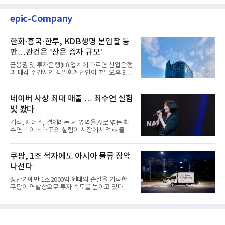
epic-Company
한화·흥국·한투, KDB생명 본입찰 등
판…관건은 ‘산은 증자 규모’
금융권 및 투자은행(IB) 업계에 따르면 산업은행
과 매각 주간사인 삼일회계법인이 7일 오후 3시
마감한 KDB생명보험 매...
네이버 사상 최대 매출 … 최수연 실험
빛 봤다
검색, 커머스, 결제라는 세 영역을 AI로 엮는 최
수연 네이버 대표의 실험이 시장에서 먹혀 들어
갔다. 이른바 '풀 퍼널...
쿠팡, 1조 적자에도 아시아 물류 장악
나선다
상반기에만 1조2000억 원대의 손실을 기록한
쿠팡이 역발상으로 투자 속도를 높이고 있다. 이
는 단기 수익보다 장기적...