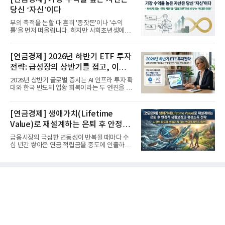
당신 ‘자신’이다
부의 축적을 논할 때 흔히 '종잣돈'이나 '수익
률'을 먼저 떠올립니다. 하지만 사회초년생에게
가장 거대한 자산은 계좌...
[연금경제] 2026년 하반기 ETF 투자
전략: 급성장의 상반기를 접고, 이제
'실적'이 가르는 하반기를 맞다
2026년 상반기 글로벌 증시는 AI 인프라 투자 확
대와 한국 반도체 업황 회복이라는 두 엔진을 달
고 기록적인 강세장을...
[연금경제] 생애가치(Lifetime
Value)로 재설계하는 은퇴 후 안정적
생활보장과 평생소득 전략
금융시장의 극심한 변동성이 반복될 때마다 수
십 년간 쌓아온 연금 적립금을 중도에 인출하거
나, 장기 포트폴리오를 단...