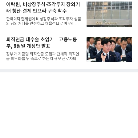
예탁원, 비상장주식·조각투자 장외거
래 청산·결제 인프라 구축 착수
한국예탁결제원이 비상장주식과 조각투자 상품
의 장외거래를 안전하고 효율적으로 마무리하기
위한 청산·결제 전용 인...
퇴직연금 대수술 초읽기…고용노동
부, 8월말 개정안 발표
정부가 기금형 퇴직연금 도입과 단계적 퇴직연
금 의무화를 두 축으로 하는 대규모 근로자퇴직
급여보장법(이하 근퇴법)...