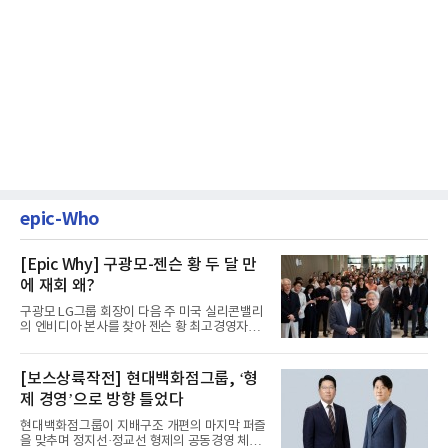
epic-Who
[Epic Why] 구광모-젠슨 황 두 달 만
에 재회 왜?
구광모 LG그룹 회장이 다음 주 미국 실리콘밸리
의 엔비디아 본사를 찾아 젠슨 황 최고경영자
(CEO)와 재회동한다. 지난...
[보스상륙작전] 현대백화점그룹, ‘형
제 경영’으로 방향 틀었다
현대백화점그룹이 지배구조 개편의 마지막 퍼즐
을 맞추며 정지선·정교선 형제의 공동경영 체제