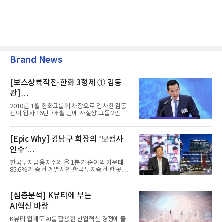
Brand News
[보스상륙작전-한화 3형제 ① 김동
관]
입사 16년 만에 수석부회장 … 경영승
2010년 1월 한화그룹에 차장으로 입사한 김동
계 ‘초읽기’
관이 입사 16년 7개월 만에 사실상 그룹 2인자
자리에 올랐다. 8월 1일자...
[Epic Why] 김남구 회장의 ‘보험사
인수’
발걸음이 신중해진 배경은?
한국투자금융지주의 올 1분기 순이익 가운데
85.6%가 증권 계열사인 한국투자증권 한 곳에
서 나왔다. 김남구 한국투자...
[심층분석] K뷰티에 부는
AI혁신 바람
K뷰티 업계도 AI를 활용한 산업혁신 경쟁에 들