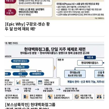
[Epic Why] 구광모-젠슨 황
두 달 만에 재회 왜?
[보스상륙작전] 현대백화점그룹