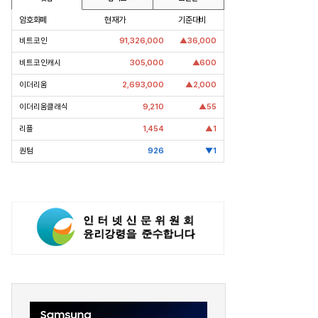
암호화폐
현재가
기준대비
비트코인
91,326,000
▲36,000
비트코인캐시
305,000
▲600
이더리움
2,693,000
▲2,000
이더리움클래식
9,210
▲55
리플
1,454
▲1
퀀텀
926
▼1