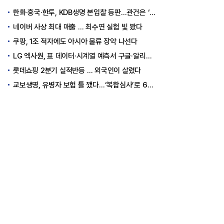
한화·흥국·한투, KDB생명 본입찰 등판…관건은 ‘산은 증자 규모’
네이버 사상 최대 매출 … 최수연 실험 빛 봤다
쿠팡, 1조 적자에도 아시아 물류 장악 나선다
LG 엑사원, 표 데이터·시계열 예측서 구글·알리바바 제쳤다
롯데쇼핑 2분기 실적반등 … 외국인이 살렸다
교보생명, 유병자 보험 틀 깼다…‘복합심사’로 6개월 독점권 획득