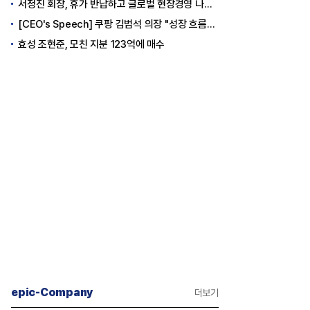
서정진 회장, 휴가 반납하고 글로벌 현장경영 나선다
[CEO's Speech] 쿠팡 김범석 의장 "성장 흐름은 변하지 않았다"
효성 조현준, 모친 지분 123억에 매수
epic-Company
더보기