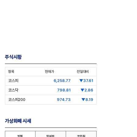
주식시황
항목
현재가
전일대비
코스피
6,258.77
▼37.61
코스닥
798.81
▼2.86
코스피200
974.73
▼8.19
가상화폐 시세
빗썸
업비트
코인원