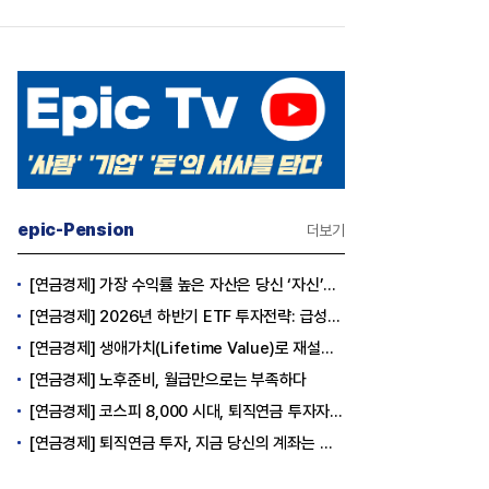
epic-Pension
더보기
[연금경제] 가장 수익률 높은 자산은 당신 ‘자신’이다
[연금경제] 2026년 하반기 ETF 투자전략: 급성장의 상반기를 접고, 이제 '실적'이 가르는 하반기를 맞다
[연금경제] 생애가치(Lifetime Value)로 재설계하는 은퇴 후 안정적 생활보장과 평생소득 전략
[연금경제] 노후준비, 월급만으로는 부족하다
[연금경제] 코스피 8,000 시대, 퇴직연금 투자자는 왜 지금 FOMO를 경계해야 하는가
[연금경제] 퇴직연금 투자, 지금 당신의 계좌는 어느 편인가?