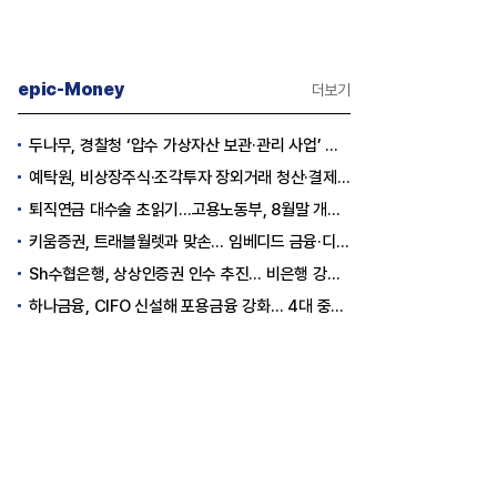
epic-Money
더보기
두나무, 경찰청 ‘압수 가상자산 보관·관리 사업’ 최종 낙찰
예탁원, 비상장주식·조각투자 장외거래 청산·결제 인프라 구축 착수
퇴직연금 대수술 초읽기…고용노동부, 8월말 개정안 발표
키움증권, 트래블월렛과 맞손… 임베디드 금융·디지털 자산 신사업 추진
Sh수협은행, 상상인증권 인수 추진… 비은행 강화 ‘금융그룹’ 도약 발판
하나금융, CIFO 신설해 포용금융 강화… 4대 중심축 중심 상반기 목표 60% 달성