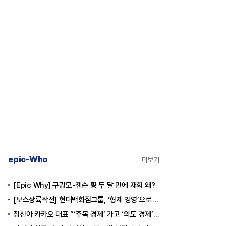
epic-Who
더보기
[Epic Why] 구광모-젠슨 황 두 달 만에 재회 왜?
[보스상륙작전] 현대백화점그룹, ‘형제 경영’으로 방향 틀었다
정신아 카카오 대표 “‘주목 경제’ 가고 ‘의도 경제’ 왔다”