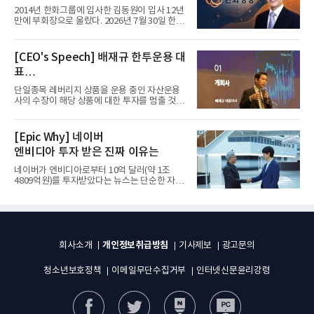
입사 12년 만에 금융계열 수장 등극
2014년 한화그룹에 입사한 김동원이 입사 12년
만에 부회장으로 올랐다. 2026년 7월 30일 한화
그룹이 발표하고 8월 1일...
[CEO's Speech] 배재규 한투운용 대
표
“개별종목 레버리지 투자 지금이라도
단일종목 레버리지 상품을 운용 중인 자산운용
멈춰라”
사의 수장이 해당 상품에 대한 투자를 멈출 것을
당부하는 이례적인 소신...
[Epic Why] 네이버
엔비디아 투자 받은 진짜 이유는
네이버가 엔비디아로부터 10억 달러(약 1조
4809억원)를 투자받았다는 뉴스는 단순한 자금
유치 소식이 아니다. 검색과...
개인정보취급방침
회사소개
기사제보
광고문의
청소년보호정책
이메일무단수집거부
인터넷신문윤리강령