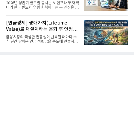
'실적'이 가르는 하반기를 맞다
2026년 상반기 글로벌 증시는 AI 인프라 투자 확
대와 한국 반도체 업황 회복이라는 두 엔진을 달
고 기록적인 강세장을...
[연금경제] 생애가치(Lifetime
Value)로 재설계하는 은퇴 후 안정적
생활보장과 평생소득 전략
금융시장의 극심한 변동성이 반복될 때마다 수
십 년간 쌓아온 연금 적립금을 중도에 인출하거
나, 장기 포트폴리오를 단...