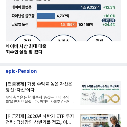
네이버 사상 최대 매출
최수연 실험 빛 봤다
epic-Pension
[연금경제] 가장 수익률 높은 자산은
당신 ‘자신’이다
부의 축적을 논할 때 흔히 '종잣돈'이나 '수익
률'을 먼저 떠올립니다. 하지만 사회초년생에게
가장 거대한 자산은 계좌...
[연금경제] 2026년 하반기 ETF 투자
전략: 급성장의 상반기를 접고, 이제