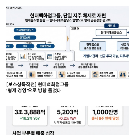
[보스상륙작전] 현대백화점그룹
‘형제 경영’으로 방향 틀었다