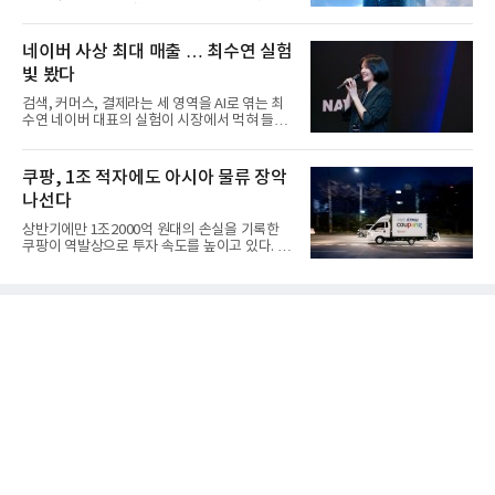
마감한 KDB생명보험 매...
네이버 사상 최대 매출 … 최수연 실험
빛 봤다
검색, 커머스, 결제라는 세 영역을 AI로 엮는 최
수연 네이버 대표의 실험이 시장에서 먹혀 들어
갔다. 이른바 '풀 퍼널...
쿠팡, 1조 적자에도 아시아 물류 장악
나선다
상반기에만 1조2000억 원대의 손실을 기록한
쿠팡이 역발상으로 투자 속도를 높이고 있다. 이
는 단기 수익보다 장기적...