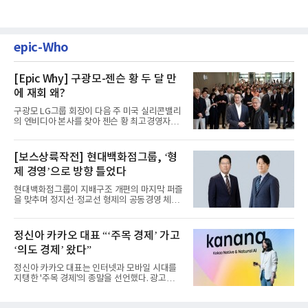
epic-Who
[Epic Why] 구광모-젠슨 황 두 달 만
에 재회 왜?
구광모 LG그룹 회장이 다음 주 미국 실리콘밸리
의 엔비디아 본사를 찾아 젠슨 황 최고경영자
(CEO)와 재회동한다. 지난...
[보스상륙작전] 현대백화점그룹, ‘형
제 경영’으로 방향 틀었다
현대백화점그룹이 지배구조 개편의 마지막 퍼즐
을 맞추며 정지선·정교선 형제의 공동경영 체제
를 사실상 굳혔다. 중간...
정신아 카카오 대표 “‘주목 경제’ 가고
‘의도 경제’ 왔다”
정신아 카카오 대표는 인터넷과 모바일 시대를
지탱한 '주목 경제'의 종말을 선언했다. 광고를
클릭하는 사용자의 눈길...