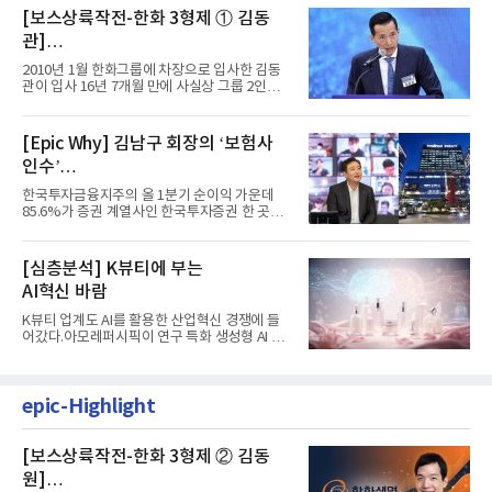
[보스상륙작전-한화 3형제 ① 김동
관]
입사 16년 만에 수석부회장 … 경영승
2010년 1월 한화그룹에 차장으로 입사한 김동
계 ‘초읽기’
관이 입사 16년 7개월 만에 사실상 그룹 2인자
자리에 올랐다. 8월 1일자...
[Epic Why] 김남구 회장의 ‘보험사
인수’
발걸음이 신중해진 배경은?
한국투자금융지주의 올 1분기 순이익 가운데
85.6%가 증권 계열사인 한국투자증권 한 곳에
서 나왔다. 김남구 한국투자...
[심층분석] K뷰티에 부는
AI혁신 바람
K뷰티 업계도 AI를 활용한 산업혁신 경쟁에 들
어갔다.아모레퍼시픽이 연구 특화 생성형 AI 플
랫폼 LEMON을 활용해 연구...
epic-Highlight
[보스상륙작전-한화 3형제 ② 김동
원]