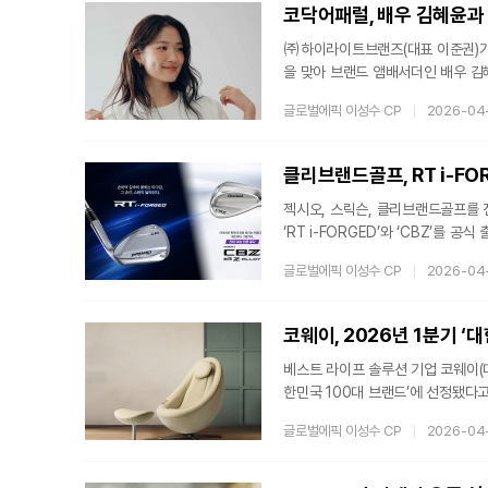
이할 수 있다. 자세한 내
㈜하이라이트브랜즈(대표 이준권)가
을 맞아 브랜드 앰배서더인 배우 김혜
은 ‘THE ICONIC MOMENT.
글로벌에픽 이성수 CP
2026-04
한 면모에 초점을 맞췄다. 기존 캠
깊이 있는 분위기와 코닥을 상징하는
보는 절제된 연출을 바탕으로 김혜윤
클리브랜드골프, RT i-FO
젝시오, 스릭슨, 클리브랜드골프를
‘RT i-FORGED’와 ‘CBZ’
랜 시간 투어와 아마추어 시장에서 
글로벌에픽 이성수 CP
2026-04
다. 특히 19금 웨지 등 축적된 
“웨지는 스코어를 결정짓는 관용성과
번 신제품은 프리미엄 단조 웨지와
코웨이, 2026년 1분기 ‘
베스트 라이프 솔루션 기업 코웨이(
한민국 100대 브랜드’에 선정됐다고
BSTI(Brand Stock Top In
글로벌에픽 이성수 CP
2026-04
장 높은 점수를 기록한 상위 100개 
00점 만점)을 기록하며 2025년 
비데 등 환경가전 분야에서 쌓아온 