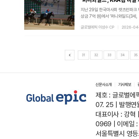
지난 29일 한국마사회 렛츠런파크 부산
상금 7억 원)에서 ‘퍼니와일드(3세
로 ‘퍼니와일드’는 국내 3세 최강
글로벌에픽 이성수 CP
2026-04
질주의 출발을 알렸다.이날 경주는 
주도한 가운데, 황금어장과 초콜릿
형성됐다. 팽팽하던 승부는 4코너를
31
32
33
34
35
신문사소개
기사제보
제호 : 글로벌에픽(
07. 25 | 발행연월
대표이사 : 강혁 
0969 | 이메일 : 
서울특별시 영등포