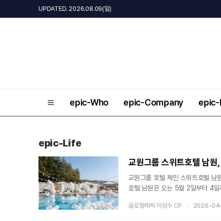
UPDATED. 2026.08.09(일)
epic-Who
epic-Company
epic
epic-Life
교원그룹 스위트호텔 남원, 
교원그룹 호텔 체인 스위트호텔 남원
호텔 남원은 오는 5월 2일부터 4
통해 자녀를 동반한 가족 단위 고객
글로벌에픽 이성수 CP
2026-04
단위 투숙객 수요가 집중되는 흐름을 
족 단위 고객 수요 증가에 힘입어 