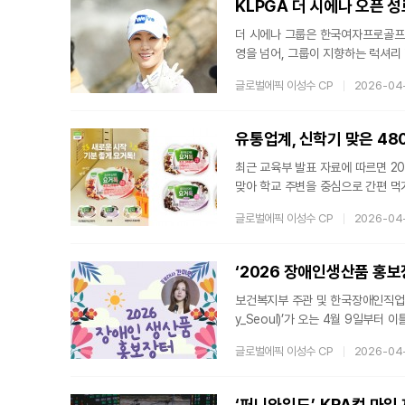
KLPGA 더 시에나 오픈 
더 시에나 그룹은 한국여자프로골프(K
영을 넘어, 그룹이 지향하는 럭셔
혔다. 더 시에나 오픈 2026은 4
글로벌에픽 이성수 CP
2026-04
더 시에나 그룹은 호텔·리조트, 골
에 따르면 이번 대회에서 가장 눈에 
룹은 박성현, 유현주, 김지영2 등 
유통업계, 신학기 맞은 480
최근 교육부 발표 자료에 따르면 20
맞아 학교 주변을 중심으로 간편 먹
찾는 학생들의 발걸음이 이어지고 있
글로벌에픽 이성수 CP
2026-04
향 소비 트렌드를 반영해 ‘방과 후 
는 ‘스낵킹(Snacking, 간편 간
적극 반영된 ‘취향 소비’에도 적극
‘2026 장애인생산품 홍보
보건복지부 주관 및 한국장애인직업재활시
y_Seoul)’가 오는 4월 9일부
적 인식을 제고하기 위해 기획되었으
글로벌에픽 이성수 CP
2026-04
밀착형 행사다. 판매 위주의 기존 
일 12시 30분에는 공식 개막 행
활동 중인 가수 간미연이 자리에 참
‘퍼니와일드’, KRA컵 마일 