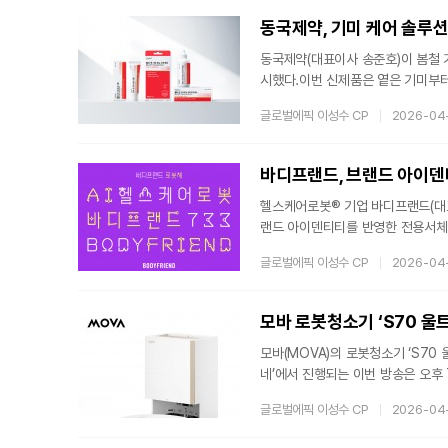
번 키즈 페스타에 관련 콘텐츠를 한
동국제약, 기미 케어 솔루션
동국제약(대표이사 송준호)이 봄철 
시했다.이번 신제품은 옅은 기미부터
토닝 크리미 에센스 ▲멜라셋 기미 
글로벌에픽 이성수 CP
2026-04
기술력을 바탕으로 한 K-더마 솔루
만나볼 수 있다.특히, 이번 ‘멜라셋 
Quinone)’을 비롯해, 트라넥사
바디프랜드, 브랜드 아이덴
헬스케어로봇® 기업 바디프랜드(대표
랜드 아이덴티티를 반영한 전용서체 
술력을 시각적으로 구현한 것이 특징
글로벌에픽 이성수 CP
2026-04
획의 교차 지점에 적용했고, 로봇 팔
'로보틱스 테크놀로지'를 시각화했다.
사각형 로봇 모듈이 균일하게 조판되
모바 로봇청소기 ‘S70 울트
모바(MOVA)의 로봇청소기 ‘S70
네’에서 진행되는 이번 방송은 오후 
순 판매를 넘어 제품 기능 설명과 
글로벌에픽 이성수 CP
2026-04
조건으로 한정 수량 판매와 단독 혜
기능을 중심으로 빠르게 변화하고 있