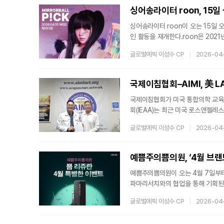
품을 선택하는 경향을 보이고 있다.
싱어송라이터 roon, 15일 
싱어송라이터 roon이 오는 15일 
인 활동을 재개한다.roon은 2021
임>과 등 작업물을 통해 실험적인 
글로벌에픽 이성수 CP
2026-04
적으로 발표하며 인디 음악 신에서 
중심의 활동 범위를 대중 접점까지 
악적 변주를 지속하며, 향후 다양한
국제이침협회–AIMI, 美 
국제이침협회가 미국 통합의학 교육
회(IEAA)는 최근 미국 로스앤젤레스에서 A
해각서(MOU)를 체결했다고 밝혔다.
글로벌에픽 이성수 CP
2026-04
G. Lee 박사 간 합의로 진행됐다
으로 한다. 양 기관은 ▲이침 및 귀
▲이침 전문가 자격과정(Ear Acupun
예쁨주의쁨의원이 오는 4월 7일부터
파마리서치와의 협업을 통해 기획된
동안 해당 시술을 프로모션가로 만나
글로벌에픽 이성수 CP
2026-04
주의쁨의원은 이번 프로모션을 통해 
수 있도록 접근성을 높였다는 설명이