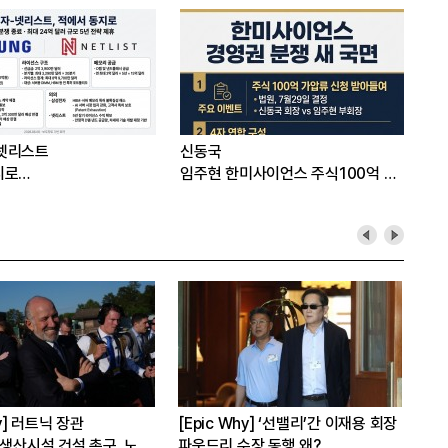
넷리스트
신동국
지로…
임주현 한미사이언스 주식100억 가
압류
hy] 러트닉 장관
[Epic Why] ‘선밸리’간 이재용 회장
[E
 생산시설 건설 촉구. 노림
파운드리 수장 동행 왜?
워