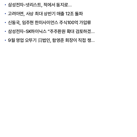
삼성전자-넷리스트, 적에서 동지로…
고려아연, 사상 최대 상반기 매출 12조 돌파
신동국, 임주현 한미사이언스 주식100억 가압류
삼성전자-SK하이닉스 “주주환원 확대 검토하겠다”
9월 영업 오뚜기 日법인, 함영준 회장이 직접 챙긴다