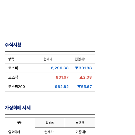
주식시황
항목
현재가
전일대비
코스피
6,296.38
▼301.88
코스닥
801.67
▲2.08
코스피200
982.92
▼55.67
EO’s Speech] 최태원
[심층분석] 포스코, 트리플 코어 투자
I는 경기사이클 아닌 산업진화 그
본격화
”
16조7천억원 투자 재원 마련 전략
가상화폐 시세
은?
빗썸
업비트
코인원
암호화폐
현재가
기준대비