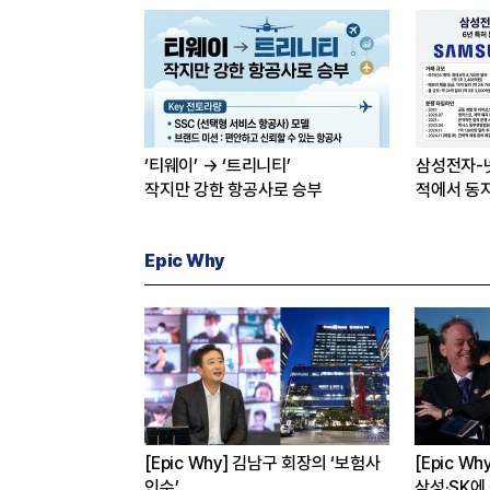
‘티웨이’ → ‘트리니티’
삼성전자-
작지만 강한 항공사로 승부
적에서 동
Epic Why
의선 현대차 회장
[Epic Why] 김남구 회장의 ‘보험사
[Epic W
인수’
삼성·SK에