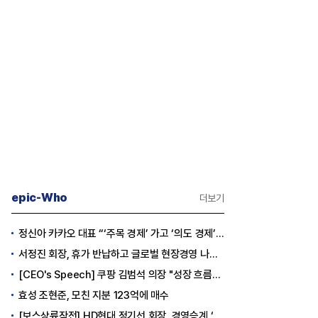
epic-Who
더보기
정신아 카카오 대표 “‘주목 경제’ 가고 ‘의도 경제’ 왔다”
서정진 회장, 휴가 반납하고 글로벌 현장경영 나선다
[CEO's Speech] 쿠팡 김범석 의장 "성장 흐름은 변하지 않았다"
효성 조현준, 모친 지분 123억에 매수
[보스상륙작전] HD현대 정기선 회장, 경영승계 ‘큰 걸음’