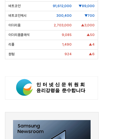
비트코인
91,612,000
▼89,000
비트코인캐시
300,400
▼700
이더리움
2,703,000
▲3,000
이더리움클래식
9,085
▲50
리플
1,490
▲4
퀀텀
924
▲6
pic Why] 현대차
[Epic Why] 범LG家 구미현
싱턴 사무소장에 통상 전문 외교관
상장폐지 위기 ‘본느’ 인수 왜?