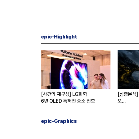
epic-Highlight
re] 월드컵 무대에 선
[사건의 재구성] LG화학
[심층분석]
6년 OLED 특허전 승소 전모
오
탈출구는?
epic-Graphics