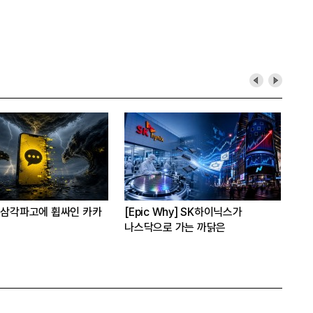
 삼각파고에 휩싸인 카카
[Epic Why] SK하이닉스가
[C
나스닥으로 가는 까닭은
“A
자체