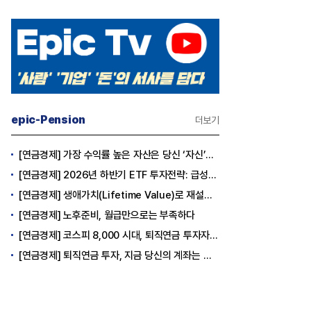
epic-Pension
더보기
[연금경제] 가장 수익률 높은 자산은 당신 ‘자신’이다
[연금경제] 2026년 하반기 ETF 투자전략: 급성장의 상반기를 접고, 이제 '실적'이 가르는 하반기를 맞다
[연금경제] 생애가치(Lifetime Value)로 재설계하는 은퇴 후 안정적 생활보장과 평생소득 전략
[연금경제] 노후준비, 월급만으로는 부족하다
[연금경제] 코스피 8,000 시대, 퇴직연금 투자자는 왜 지금 FOMO를 경계해야 하는가
[연금경제] 퇴직연금 투자, 지금 당신의 계좌는 어느 편인가?