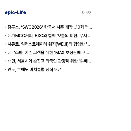
epic-Life
더보기
컴투스, ‘SWC2026’ 한국서 시즌 개막…10회 역사를 이어갈 챔피언은 누가 될까
메가MGC커피, EXO와 함께 '오늘의 미션: 무사 퇴근' 포토카드 이벤트 진행
사뮤르, 일러스트레이터 웨지(WEJI)와 협업한 '이너뷰티 홍삼스틱' 공개
베르스파, 기존 고객을 위한 ‘MAX 보상판매 프로모션’ 진행
배민, 서울시와 손잡고 외국인 관광객 위한 'K-배달' 문화 개척
안토, 부에노 비치클럽 정식 오픈