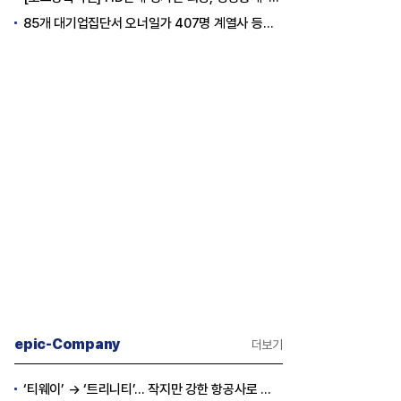
85개 대기업집단서 오너일가 407명 계열사 등기임원 등재
epic-Company
더보기
‘티웨이’ → ‘트리니티’… 작지만 강한 항공사로 승부