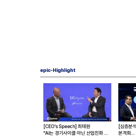
epic-Highlight
K하이닉스가
[CEO’s Speech] 최태원
[심층분석]
까닭은
“AI는 경기사이클 아닌 산업진화 그
본격화