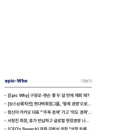
epic-Who
더보기
[Epic Why] 구광모-젠슨 황 두 달 만에 재회 왜?
[보스상륙작전] 현대백화점그룹, ‘형제 경영’으로 방향 틀었다
정신아 카카오 대표 “‘주목 경제’ 가고 ‘의도 경제’ 왔다”
서정진 회장, 휴가 반납하고 글로벌 현장경영 나선다
[CEO's Speech] 쿠팡 김범석 의장 "성장 흐름은 변하지 않았다"