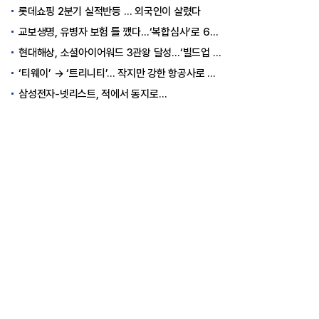
롯데쇼핑 2분기 실적반등 … 외국인이 살렸다
교보생명, 유병자 보험 틀 깼다…‘복합심사’로 6개월 독점권 획득
현대해상, 소셜아이어워드 3관왕 달성…‘빌드업 육아’ 소통 결실
‘티웨이’ → ‘트리니티’… 작지만 강한 항공사로 승부
삼성전자-넷리스트, 적에서 동지로…