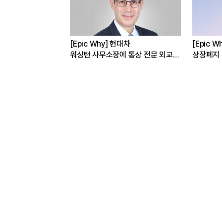
선밸리’간 이재용 회장
[Epic Why] 현대차
[Epic W
 왜?
워싱턴 사무소장에 통상 전문 외교관
상장폐지 위
발탁 왜?