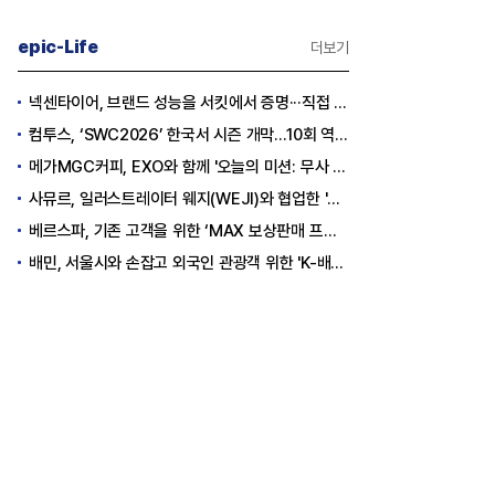
epic-Life
더보기
넥센타이어, 브랜드 성능을 서킷에서 증명···직접 체험하는 고객 참여형 마케팅 확대
컴투스, ‘SWC2026’ 한국서 시즌 개막…10회 역사를 이어갈 챔피언은 누가 될까
메가MGC커피, EXO와 함께 '오늘의 미션: 무사 퇴근' 포토카드 이벤트 진행
사뮤르, 일러스트레이터 웨지(WEJI)와 협업한 '이너뷰티 홍삼스틱' 공개
베르스파, 기존 고객을 위한 ‘MAX 보상판매 프로모션’ 진행
배민, 서울시와 손잡고 외국인 관광객 위한 'K-배달' 문화 개척
너가의 자녀들] 신유열, 대권 승계
[CEO’s Speech] 삼성전자 노태문
전무대에 서다
대표의 차세대 갤럭시 전략