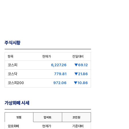
주식시황
항목
현재가
전일대비
코스피
6,227.26
▼69.12
코스닥
779.81
▼21.86
코스피200
972.06
▼10.86
가상화폐 시세
빗썸
업비트
코인원
암호화폐
현재가
기준대비