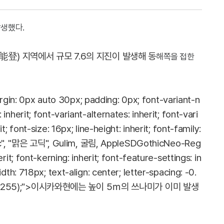
발생했다.
登) 지역에서 규모 7.6의 지진이 발생해 동
해쪽을 접한
gin: 0px auto 30px; padding: 0px; font-variant-n
 inherit; font-variant-alternates: inherit; font-vari
it; font-size: 16px; line-height: inherit; font-family:
ic", "맑은 고딕", Gulim, 굴림, AppleSDGothicNeo-Reg
erit; font-kerning: inherit; font-feature-settings: in
width: 718px; text-align: center; letter-spacing: -0.
, 255, 255);">이시카와현에는 높이 5ｍ의 쓰나미가 이미 발생