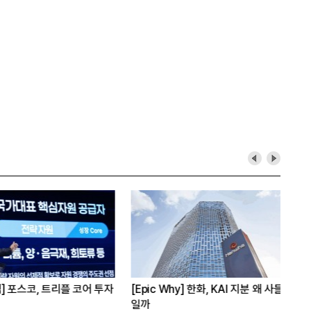
 포스코, 트리플 코어 투자
[Epic Why] 한화, KAI 지분 왜 사들
[오
일까
실