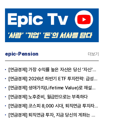
epic-Pension
더보기
[연금경제] 가장 수익률 높은 자산은 당신 ‘자신’이다
[연금경제] 2026년 하반기 ETF 투자전략: 급성장의 상반기를 접고, 이제 '실적'이 가르는 하반기를 맞다
[연금경제] 생애가치(Lifetime Value)로 재설계하는 은퇴 후 안정적 생활보장과 평생소득 전략
[연금경제] 노후준비, 월급만으로는 부족하다
[연금경제] 코스피 8,000 시대, 퇴직연금 투자자는 왜 지금 FOMO를 경계해야 하는가
[연금경제] 퇴직연금 투자, 지금 당신의 계좌는 어느 편인가?