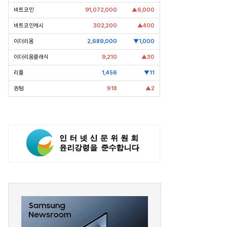
비트코인
91,072,000
▲6,000
비트코인캐시
302,200
▲400
이더리움
2,689,000
▼1,000
pic Why] 코오롱 이규호
[Epic Why] 네이버
 실패 1주일만에 티슈진 2억 매
엔비디아 투자 받은 진짜 이유는
이더리움클래식
9,210
▲30
왜?
리플
1,456
▼11
퀀텀
918
▲2