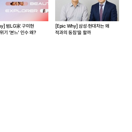
hy] 범LG家 구미현
[Epic Why] 삼성·현대차는 왜
[E
기 ‘본느’ 인수 왜?
적과의 동침’을 할까
3상
수 