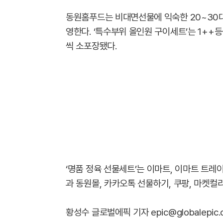
동원홈푸드는 비대면선물에 익숙한 20~30대
영한다. ‘특수부위 올인원 구이세트’는 1++등
씩 소포장됐다.
‘명품 정육 선물세트’는 이마트, 이마트 트레
과 동원몰, 카카오톡 선물하기, 쿠팡, 마켓컬
황성수 글로벌에픽 기자 epic@globalepic.c