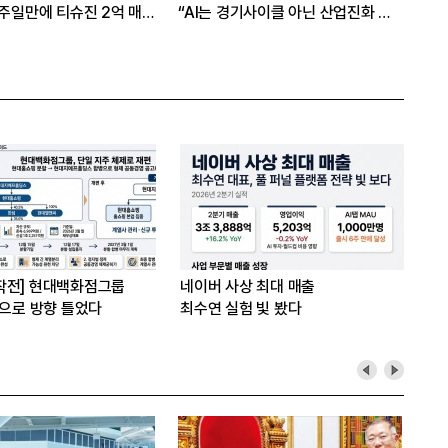
닌 산업진화 그
본격화
일까
16조7천억원 투자 재원 마련 전략
은?
작전] 현대백화점그룹
네이버 사상 최대 매출
’으로 방향 틀었다
최수연 실험 빛 봤다