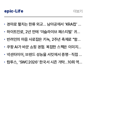
epic-Life
더보기
경마로 펼치는 한류 외교… 남아공에서 ‘KRA컵’ 개최하는 한국마사회
하이트진로, 2년 만에 ‘이슬라이브 페스티벌’ 귀환…25,000명 규모 대확장
반려인의 마음 사로잡은 키녹, 2주년 축제로 "함께하는 즐거움"을 선물하다
쿠팡 AI가 바꾼 쇼핑 경험. 복잡한 스펙은 이미지로, 수백 개 리뷰는 한눈에…
넥센타이어, 브랜드 성능을 서킷에서 증명···직접 체험하는 고객 참여형 마케팅 확대
컴투스, ‘SWC2026’ 한국서 시즌 개막…10회 역사를 이어갈 챔피언은 누가 될까
 한화, KAI 지분 왜 사들
[오너가의 자녀들] 신유열, 대권 승계
[보스