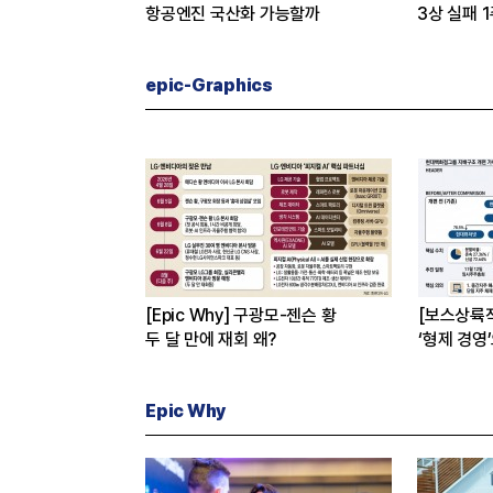
3상 실패 1주일만에 티슈진 2억 매
“AI는 경기사이클 아
수 왜?
자체”
epic-Graphics
[Epic Why] 구광모-젠슨 황
[보스상륙
두 달 만에 재회 왜?
‘형제 경영
Epic Why