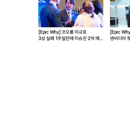
[Epic Why] 네이버
[Epic Why] 정의선 현
 매
엔비디아 투자 받은 진짜 이유는
가나에 간 까닭은