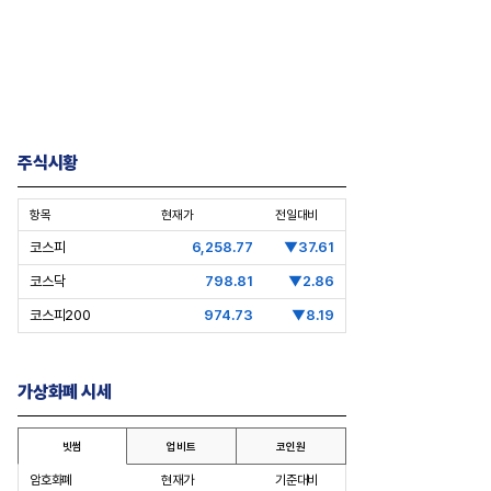
실전무대에 서다
원]
입사 
주식시황
항목
현재가
전일대비
코스피
6,258.77
▼37.61
코스닥
798.81
▼2.86
코스피200
974.73
▼8.19
가상화폐 시세
빗썸
업비트
코인원
암호화폐
현재가
기준대비