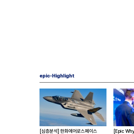
epic-Highlight
이스
[Epic Why] 코오롱 이규호
[CEO’s Speech] 