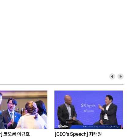
최태원
[심층분석] 포스코, 트리플 코어 투자
[Epic Why]