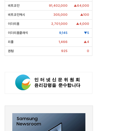
비트코인
91,402,000
▲64,000
비트코인캐시
305,000
▲100
이더리움
2,701,000
▲4,000
러트닉 장관
[Epic Why] ‘선밸리’간 이재용 회장
[Epic 
이더리움클래식
9,145
▼5
설 건설 촉구. 노림
파운드리 수장 동행 왜?
워싱턴 사
리플
1,466
▲4
발탁 왜?
퀀텀
925
0