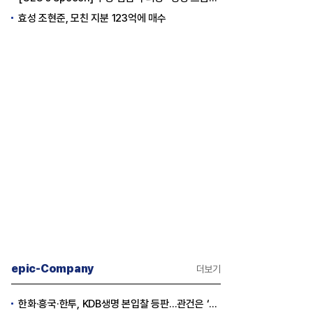
효성 조현준, 모친 지분 123억에 매수
epic-Company
더보기
한화·흥국·한투, KDB생명 본입찰 등판…관건은 ‘산은 증자 규모’