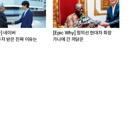
대차 회장
[Epic Why] 김남구 회장의 ‘보험사
[Epic Why] 
인수’
삼성·SK에 생산시
발걸음이 신중해진 배경은?
수는?