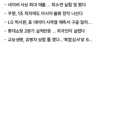
네이버 사상 최대 매출 … 최수연 실험 빛 봤다
쿠팡, 1조 적자에도 아시아 물류 장악 나선다
LG 엑사원, 표 데이터·시계열 예측서 구글·알리바바 제쳤다
롯데쇼핑 2분기 실적반등 … 외국인이 살렸다
교보생명, 유병자 보험 틀 깼다…‘복합심사’로 6개월 독점권 획득