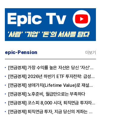
epic-Pension
더보기
[연금경제] 가장 수익률 높은 자산은 당신 ‘자신’이다
[연금경제] 2026년 하반기 ETF 투자전략: 급성장의 상반기를 접고, 이제 '실적'이 가르는 하반기를 맞다
[연금경제] 생애가치(Lifetime Value)로 재설계하는 은퇴 후 안정적 생활보장과 평생소득 전략
[연금경제] 노후준비, 월급만으로는 부족하다
[연금경제] 코스피 8,000 시대, 퇴직연금 투자자는 왜 지금 FOMO를 경계해야 하는가
[연금경제] 퇴직연금 투자, 지금 당신의 계좌는 어느 편인가?