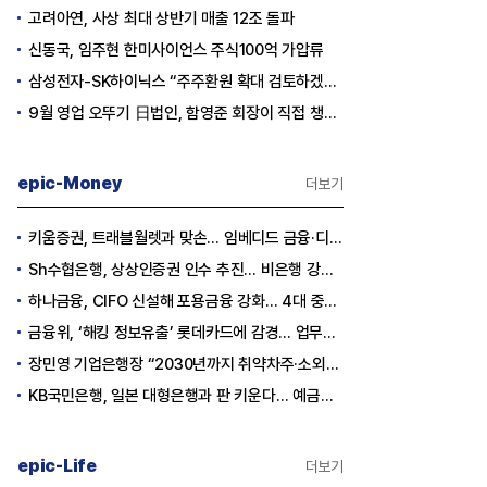
고려아연, 사상 최대 상반기 매출 12조 돌파
신동국, 임주현 한미사이언스 주식100억 가압류
삼성전자-SK하이닉스 “주주환원 확대 검토하겠다”
9월 영업 오뚜기 日법인, 함영준 회장이 직접 챙긴다
epic-Money
더보기
키움증권, 트래블월렛과 맞손… 임베디드 금융·디지털 자산 신사업 추진
Sh수협은행, 상상인증권 인수 추진… 비은행 강화 ‘금융그룹’ 도약 발판
하나금융, CIFO 신설해 포용금융 강화… 4대 중심축 중심 상반기 목표 60% 달성
금융위, ‘해킹 정보유출’ 롯데카드에 감경... 업무정지 1.5개월
장민영 기업은행장 “2030년까지 취약차주·소외계층에 30조원 지원”
KB국민은행, 일본 대형은행과 판 키운다… 예금토큰으로 국가 간 결제 성공
epic-Life
더보기