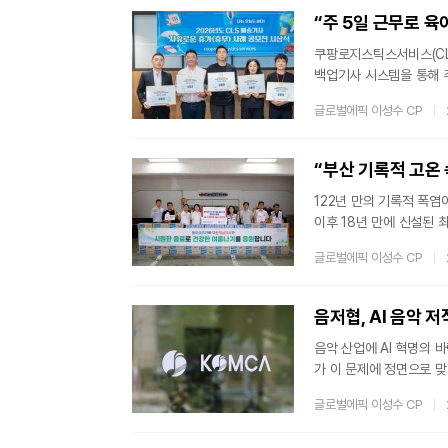
적 씨앗 3천만 개를 성
쿠팡로지스틱스서비스(CL
백업기사 시스템을 통해 
활동, 자기계발 등 개인의
글로벌에픽 이성수 CP
가 현장에서 실제로 일어
를 가능하게 하다CLS가 
우수 배송기사 4명과 영
“부산 기록적 고온
122년 만의 기록적 폭염
이후 18년 만에 신설된 
아오츠카는 이러한 재난 
글로벌에픽 이성수 CP
년 만에 경신된 부산의 폭
록한 최고기온 38.8도는
의 문제가 아니라, 지역민
음저협, AI 음악
음악 산업에 AI 혁명의 
가 이 문제에 정면으로 맞
더라도 창작자가 작사·작
글로벌에픽 이성수 CP
프롬프트 입력 하나로 생
에서 처음으로 AI 활용 