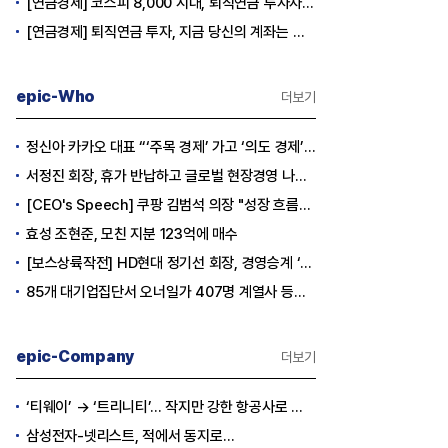
[연금경제] 코스피 8,000 시대, 퇴직연금 투자자는 왜 지금 FOMO를 경계해야 하는가
[연금경제] 퇴직연금 투자, 지금 당신의 계좌는 어느 편인가?
epic-Who
더보기
정신아 카카오 대표 “‘주목 경제’ 가고 ‘의도 경제’ 왔다”
서정진 회장, 휴가 반납하고 글로벌 현장경영 나선다
[CEO's Speech] 쿠팡 김범석 의장 "성장 흐름은 변하지 않았다"
효성 조현준, 모친 지분 123억에 매수
[보스상륙작전] HD현대 정기선 회장, 경영승계 ‘큰 걸음’
85개 대기업집단서 오너일가 407명 계열사 등기임원 등재
epic-Company
더보기
‘티웨이’ → ‘트리니티’… 작지만 강한 항공사로 승부
삼성전자-넷리스트, 적에서 동지로…