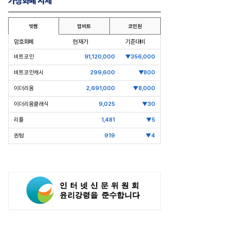
가상화폐 시세
빗썸
업비트
코인원
암호화폐
현재가
기준대비
비트코인
91,120,000
▼356,000
비트코인캐시
299,600
▼800
이더리움
2,691,000
▼8,000
이더리움클래식
9,025
▼30
리플
1,481
▼5
퀀텀
919
▼4