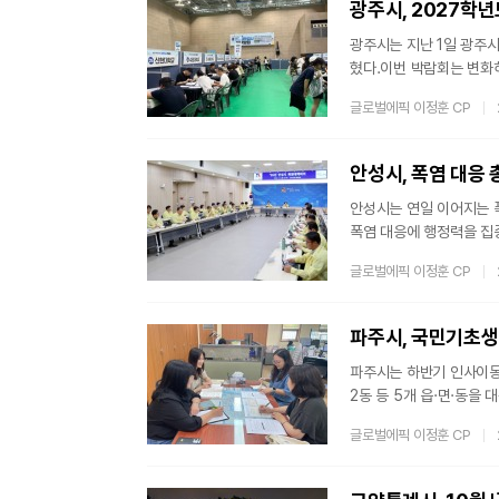
광주시, 2027학
광주시는 지난 1일 광주
혔다.이번 박람회는 변화
하기 위해 마련됐으며, 
글로벌에픽 이정훈 CP
참여해 대학별 전형과 최신
동차, 인공지능(AI) 등
보를 제공했다.행사장에서는
안성시, 폭염 대응
안성시는 연일 이어지는 
폭염 대응에 행정력을 집
간부회의 주요 안건을 폭
글로벌에픽 이정훈 CP
보호를 비롯해 야외 작업장
대응 방안을 집중 논의했
작업시간 조정과 폭염안전
파주시, 국민기초생
파주시는 하반기 인사이동
2동 등 5개 읍·면·동을
규 담당자의 사회보장급여
글로벌에픽 이정훈 CP
강화하기 위해 마련됐다.
를 직접 방문해 진행했으
처리 절차 ▲신청 접수 