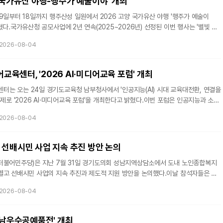
'국가유산 야행-행주가 예술이야' 개최
9일부터 18일까지 행주산성 일원에서 2026 고양 국가유산 야행 '행주가 예술이
혔다.국가유산청 공모사업에 2년 연속(2025~2026년) 선정된 이번 행사는 '별빛 아
오후 6시부터 10시까지 열린다. 행주대첩 승리의 주역인 2300명의 숨결을 빛으로 형
2026-08-04
 역사·문화 콘텐츠를 선보일 예정이다.올해는 지난해 5야(夜)에서 7야(夜) 체제로
콘텐츠를 대폭 강화했다.빛과 영상이 어우러진 야경(夜景)과 야화(夜畵) 프로그램에서는
으로 연출한 '행주 8색 8야' 포토존과 중부대학교 RISE사업단, 고양산업진흥
육센터, '2026 AI·미디어교육 포럼' 개최
는 오는 24일 경기도교육청 남부청사에서 '인공지능(AI) 시대 교육대전환, 연결을
'을 주제로 '2026 AI·미디어교육 포럼'을 개최한다고 밝혔다.이번 포럼은 인공지능과 소셜
환경 변화에 대응하고 학생들의 건강한 미디어 이용 문화 조성과 디지털 주체 성장을
2026-08-04
 방향을 모색하기 위해 마련됐다.포럼에는 안민석 경기도교육감을 비롯해 교직원, 교
계자, 학부모 등 300여 명이 참석할 예정이다.기조강연은 이건 폰프리스쿨추진단장
Off, Thinking On!인가?'를 주제로 진행한다.이어지는 발표에서는 ▲학생의
 선배시민 사업 지속 추진 방안 논의
더불어민주당)은 지난 7월 31일 경기도의회 성남지역상담소에서 도내 노인종합복지
열고 선배시민 사업의 지속 추진과 제도적 지원 방안을 논의했다.이날 참석자들은 선
사회참여를 확대하고 세대 간 교류를 활성화하는 등 긍정적인 성과를 거두고 있다며,
2026-08-04
 수 있도록 지속적인 관심과 지원이 필요하다고 건의했다.선배시민 사업은 어르신이
으로 교육, 토론, 봉사 등 다양한 지역사회 활동에 참여하고 다른 세대와 교류할 수
. 현재 경기도 내 20여 개 노인종합복지관에서 운영되고 있으며, 성남
 성남우수공예품전' 개최