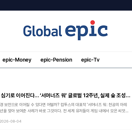
epic-Money
epic-Pension
epic-Tv
게임 플레이가 나무 심기로 이어진다… ‘서머너즈 워’ 글로벌 12주년, 실제 숲 조성 성공
경 보전으로 이어질 수 있다면 어떨까? 컴투스의 대표작 '서머너즈 워: 천공의 아레
주년을 맞아 보여준 사례가 바로 그것이다. 전 세계 유저들이 게임 내에서 모은 씨앗이
우림 숲으로 탄생했다.글로벌 유저 모두가 함께한 '소환사의 숲' 프로젝트컴투스는 1
2026-08-04
플레이어가 게임 내 미션에 참여해 '천공의 씨앗'을 모으는 참여형 이벤트를 진행했다.
 5일까지 약 16일간 이어진 캠페인에는 수많은 유저들이 동참했고, 최종 목표였던 누