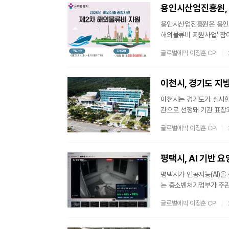
용 저작물의 등록을 유보해
용인시산업진흥원, 
용인시산업진흥원은 용인시
해외물류비 지원사업' 참
항공 운임 부담이 커진 데
글로벌에픽 이정훈 CP
부담을 덜고 수출 활동을
으로, 2026년 1월부
해외물류비의 90%를 기
이천시, 경기도 지방
이천시는 경기도가 실시한 
관으로 선정돼 기관 표창과
세 이월체납액과 체납자 수
글로벌에픽 이정훈 CP
추진 성과 등을 종합 평
효성 있는 징수 활동을 추
와 하반기 우수, 연간 평
평택시, AI 기반 
평택시가 인공지능(AI)을
는 중소벤처기업부가 주관한
노인 돌봄 안전망을 시범 
글로벌에픽 이정훈 CP
미스 기반 요양원 어르신
는 것이 핵심이다.시는 
인력 부족으로 돌봄 공백이