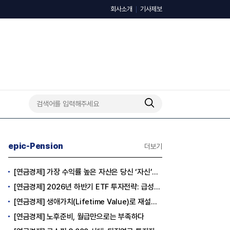
회사소개
기사제보
epic-Pension
더보기
[연금경제] 가장 수익률 높은 자산은 당신 ‘자신’이다
[연금경제] 2026년 하반기 ETF 투자전략: 급성장의 상반기를 접고, 이제 '실적'이 가르는 하반기를 맞다
[연금경제] 생애가치(Lifetime Value)로 재설계하는 은퇴 후 안정적 생활보장과 평생소득 전략
[연금경제] 노후준비, 월급만으로는 부족하다