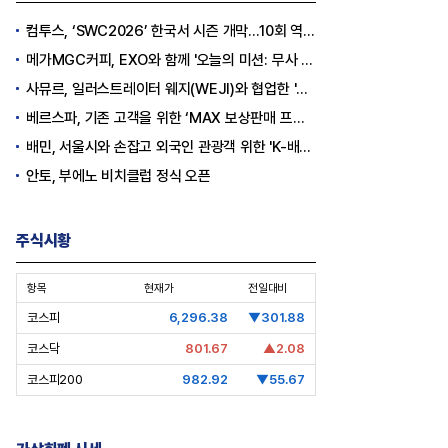
컴투스, ‘SWC2026’ 한국서 시즌 개막…10회 역사를 이어갈 챔피언은 누가 될까
메가MGC커피, EXO와 함께 '오늘의 미션: 무사 퇴근' 포토카드 이벤트 진행
사뮤르, 일러스트레이터 웨지(WEJI)와 협업한 '이너뷰티 홍삼스틱' 공개
베르스파, 기존 고객을 위한 ‘MAX 보상판매 프로모션’ 진행
배민, 서울시와 손잡고 외국인 관광객 위한 'K-배달' 문화 개척
안토, 부에노 비치클럽 정식 오픈
주식시황
항목
현재가
전일대비
코스피
6,296.38
▼301.88
코스닥
801.67
▲2.08
코스피200
982.92
▼55.67