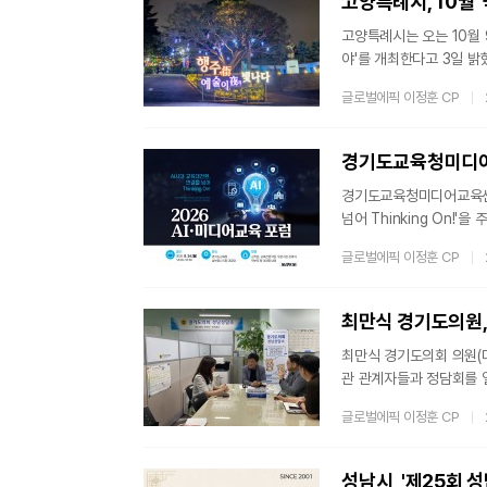
고양특례시, 10월 
고양특례시는 오는 10월 
야'를 개최한다고 3일 밝
래 행주'를 주제로 매일 
글로벌에픽 이정훈 CP
상화한 야간 경관과 다양한
확대해 민·관·학 협력 
행주산성 8개 명소를 조명
경기도교육청미디어교
경기도교육청미디어교육센터
넘어 Thinking On!
미디어 확산에 따른 교육
글로벌에픽 이정훈 CP
지원하기 위한 교육·정책
육전문직원, 유관기관 관
이 '왜 지금 Phones 
최만식 경기도의원,
최만식 경기도의회 의원(
관 관계자들과 정담회를 
배시민 사업이 어르신의 
글로벌에픽 이정훈 CP
사업이 안정적으로 지속될
축적한 경험과 역량을 바탕
있도록 지원하는 사업이다
성남시, '제25회