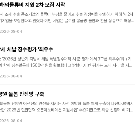
 온 이유는 분명했다. AI 기술이 급속도로 진화하는 와중에도 법
해외물류비 지원 2차 모집 시작
 소재 수출 중소기업의 물류비 부담을 줄이고 수출 경쟁력을 강화하기 위해 '제2차
여기업을 모집한다고 밝혔다.이번 사업은 글로벌 공급망 불안과 환율 상승으로 해상·
 대응하기 위해 추진됐다. 지난 1차 사업에서는 14개 수출기업이 지원을 받아 물류비
2026-08-04
 이어갈 수 있었다.지원 대상은 용인시에 본사 또는 공장을 둔 수출제품 보유 중소기업
터 7월까지 수출신고필증을 발급받은 수출 건이 신청 대상이다.진흥원은 기업이 부담한
업당 최대 300만 원까지 지원한다.모집 규모는 13개사 내외이며 선착순
세 체납 징수평가 '최우수'
'2026년 상반기 지방세 체납 특별징수대책 시·군 평가'에서 3그룹 최우수(1위) 기
 함께 징수활동비 1500만 원을 확보했다고 밝혔다.이번 평가는 도내 시·군을 지방
를 기준으로 5개 그룹으로 나눠 체납액 정리 실적, 징수 활동의 적극성, 체납처분
2026-08-04
가해 우수 지자체를 선정했다.이천시는 체납 유형별 맞춤형 징수 전략과 현장 중심의 실
진한 점을 인정받아 같은 그룹에서 최고 평가를 받았다.시는 2025년 상반기 최우수
가 우수에 이어 2026년 상반기에도 최우수 기관에 선정되며 지방세 체납
요양원 돌봄 안전망 구축
 활용해 요양원 어르신의 안전을 지키는 사전 예방형 돌봄 체계 구축에 나선다.평택시
 '2026년 민관협력 오픈이노베이션 지원사업' 수요기관으로 최종 선정돼 AI 기반
구축한다고 밝혔다.이번 사업은 AI 플랫폼 전문기업 클레비(Clevi)와 협력해 '온프레
2026-08-04
 행동 예측 및 이상징후 조기 탐지 시스템'을 평택시립노인전문요양원에 시범 도입하
초고령사회 진입으로 요양시설 돌봄 수요가 증가하는 반면 요양보호사 고령화와 야간
 커지고 있는 점을 고려해 기존 사고 대응 중심에서 AI를 활용한 사