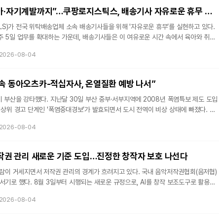
공적으로 달성했다. 게임 플레이라는 단순한 즐거움이 글로벌 커뮤니티
“주 5일 근무로 육아·자기계발까지”…쿠팡로지스틱스, 배송기사 자유로운 휴무 공모전 개최
S)가 전국 위탁배송업체 소속 배송기사들을 위해 '자유로운 휴무’를 실현하고 있다.
주 5일 업무를 확대하는 가운데, 배송기사들은 이 여유로운 시간 속에서 육아와 취미
 삶을 되찾고 있다. CLS가 최근 개최한 '2026 자유로운 휴무 공모전’은 이러한 변화
2026-08-04
나고 있음을 보여주는 구체적인 사례들을 드러냈다.백업기사 시스템, 실질적인 휴무
22일 서울 송파구 타워 730에서 개최한 시상식에는 총 6명의 수상자가 참석했다.
업점 2곳의 대표들이 각각 200만원 상당의 상품권을 수여받았다. 이들이 공통
 속 동아오츠카-적십자사, 온열질환 예방 나서”
이 부산을 강타했다. 지난달 30일 부산 중부·서부지역에 2008년 폭염특보 제도 도입
최상위 경고 단계인 '폭염중대경보’가 발효되면서 도시 전역이 비상 상태에 빠졌다. 동
상황 속에서 대한적십자사 부산지사와 손을 맞잡고 폭염 취약계층 지원에 나섰다.122
2026-08-04
염 수치부산의 폭염은 근대 기상관측 역사를 새로 쓰고 있다. 지난달 30일 부산이 기
 1904년 근대 기상관측 이래 정확히 122년 만에 경신된 최고치다. 이는 단순한 수치
, 특히 신체 저항력이 약한 노인과 아동, 그리고 야외에서 근무하는 노
 저작권 관리 새로운 기준 도입…진정한 창작자 보호 나선다
바람이 거세지면서 저작권 관리의 경계가 흐려지고 있다. 국내 음악저작권협회(음저협)
서기로 했다. 8월 3일부터 시행되는 새로운 규정으로, AI를 창작 보조도구로 활용했
곡·편곡 과정에 실질적으로 참여한 저작물이라면 등록을 허용하기로 한 것이다. 반면
2026-08-04
성된 결과물은 애초에 저작물의 대상에서 제외된다. 이는 국내 음악 저작권 관리 역사
음악의 등록과 관리 기준을 명문화한 조치다.법적 공백을 메우다그동안 음저협이 AI 활