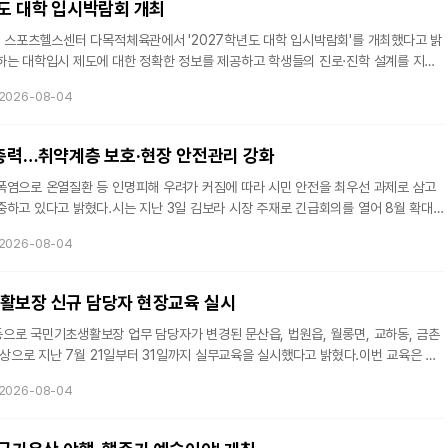
년도 대학 입시박람회 개최
시 스포츠헬스센터 다목적체육관에서 '2027학년도 대학 입시박람회'를 개최했다고 밝
하는 대학입시 제도에 대한 정확한 정보를 제공하고 학생들의 진로·진학 설계를 지원
학생과 학부모들의 높은 관심 속에 진행됐다.행사에는 대학 관계자와 입시 전문가들이
2026-08-04
 입시 동향을 소개하고 현장 중심의 맞춤형 진학 상담을 실시했다. 특히 반도체, 자
 첨단산업 분야와 취업 경쟁력이 높은 학과를 운영하는 대학들이 참가해 다양한 진학 정
 대학별 입학 상담 부스와 1대1 맞춤형 대입 상담도 운영됐다. 참
 총력…취약계층 보호·현장 안전관리 강화
폭염으로 온열질환 등 인명피해 우려가 커짐에 따라 시민 안전을 최우선 과제로 삼고
중하고 있다고 밝혔다.시는 지난 3일 김보라 시장 주재로 긴급회의를 열어 8월 확대
염 대책으로 정하고, 부서별 대응 현황과 향후 계획을 점검했다.회의에서는 취약계층
2026-08-04
 안전관리, 무더위쉼터 운영, 폭염 취약지역 예찰 등 폭염 피해 최소화를 위한 현장
다.시는 폭염 취약시간대 야외 작업과 농작업 자제를 적극 권고하는 한편, 건설현장의
 5대 기본수칙 준수 여부를 집중 점검할 계획이다. 또한 무더위쉼
활보장 신규 담당자 현장교육 실시
으로 국민기초생활보장 업무 담당자가 변경된 문산읍, 법원읍, 월롱면, 교하동, 금촌
 대상으로 지난 7월 21일부터 31일까지 실무교육을 실시했다고 밝혔다.이번 교육은 신
 업무 이해도를 높이고 초기 상담부터 복지조사까지 업무 처리의 통일성과 효율성을
2026-08-04
교육은 복지조사를 총괄하는 복지지원과 복지조사팀장이 해당 읍·면·동 행정복지센터
며, 현장 실무 중심으로 운영됐다.주요 내용은 ▲국민기초생활보장 맞춤형급여 업무
시 유의사항 ▲국민기초생활보장 통합신청 처리 ▲민원 편의를 위한