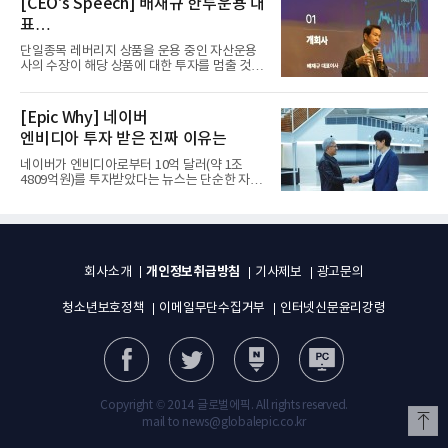
[CEO's Speech] 배재규 한투운용 대
표
“개별종목 레버리지 투자 지금이라도
단일종목 레버리지 상품을 운용 중인 자산운용
멈춰라”
사의 수장이 해당 상품에 대한 투자를 멈출 것을
당부하는 이례적인 소신...
[Epic Why] 네이버
엔비디아 투자 받은 진짜 이유는
네이버가 엔비디아로부터 10억 달러(약 1조
4809억원)를 투자받았다는 뉴스는 단순한 자금
유치 소식이 아니다. 검색과...
개인정보취급방침
회사소개
기사제보
광고문의
청소년보호정책
이메일무단수집거부
인터넷신문윤리강령
Copyright © 2014 글로벌에픽. All rights reserved.
mail to news@globalepic.co.kr