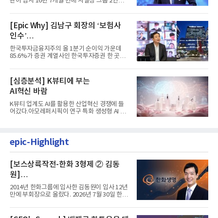
계 ‘초읽기’
관이 입사 16년 7개월 만에 사실상 그룹 2인자
자리에 올랐다. 8월 1일자...
[Epic Why] 김남구 회장의 ‘보험사
인수’
발걸음이 신중해진 배경은?
한국투자금융지주의 올 1분기 순이익 가운데
85.6%가 증권 계열사인 한국투자증권 한 곳에
서 나왔다. 김남구 한국투자...
[심층분석] K뷰티에 부는
AI혁신 바람
K뷰티 업계도 AI를 활용한 산업혁신 경쟁에 들
어갔다.아모레퍼시픽이 연구 특화 생성형 AI 플
랫폼 LEMON을 활용해 연구...
epic-Highlight
[보스상륙작전-한화 3형제 ② 김동
원]
입사 12년 만에 금융계열 수장 등극
2014년 한화그룹에 입사한 김동원이 입사 12년
만에 부회장으로 올랐다. 2026년 7월 30일 한화
그룹이 발표하고 8월 1일...