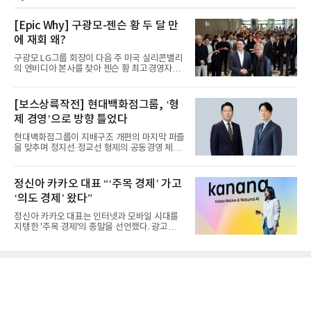
[Epic Why] 구광모-젠슨 황 두 달 만
에 재회 왜?
구광모 LG그룹 회장이 다음 주 미국 실리콘밸리
의 엔비디아 본사를 찾아 젠슨 황 최고경영자
(CEO)와 재회동한다. 지난...
[보스상륙작전] 현대백화점그룹, ‘형
제 경영’으로 방향 틀었다
현대백화점그룹이 지배구조 개편의 마지막 퍼즐
을 맞추며 정지선·정교선 형제의 공동경영 체제
를 사실상 굳혔다. 중간...
정신아 카카오 대표 “‘주목 경제’ 가고
‘의도 경제’ 왔다”
정신아 카카오 대표는 인터넷과 모바일 시대를
지탱한 '주목 경제'의 종말을 선언했다. 광고를
클릭하는 사용자의 눈길...