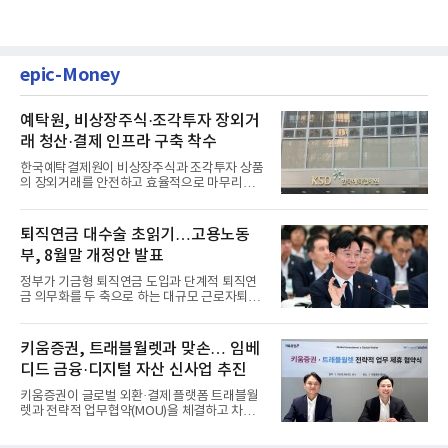
epic-Money
예탁원, 비상장주식·조각투자 장외거
래 청산·결제 인프라 구축 착수
한국예탁결제원이 비상장주식과 조각투자 상품
의 장외거래를 안전하고 효율적으로 마무리하기
위한 청산·결제 전용 인...
퇴직연금 대수술 초읽기…고용노동
부, 8월말 개정안 발표
정부가 기금형 퇴직연금 도입과 단계적 퇴직연
금 의무화를 두 축으로 하는 대규모 근로자퇴직
급여보장법(이하 근퇴법)...
키움증권, 트래블월렛과 맞손… 임베
디드 금융·디지털 자산 신사업 추진
키움증권이 글로벌 외환·결제 플랫폼 트래블월
렛과 전략적 업무협약(MOU)을 체결하고 차세
대 디지털 금융 시장 선점에...