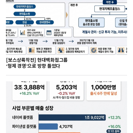
[보스상륙작전] 현대백화점그룹
‘형제 경영’으로 방향 틀었다