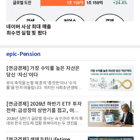
네이버 사상 최대 매출
최수연 실험 빛 봤다
epic-Pension
[연금경제] 가장 수익률 높은 자산은
당신 ‘자신’이다
부의 축적을 논할 때 흔히 '종잣돈'이나 '수익
률'을 먼저 떠올립니다. 하지만 사회초년생에게
가장 거대한 자산은 계좌...
[연금경제] 2026년 하반기 ETF 투자
전략: 급성장의 상반기를 접고, 이제
'실적'이 가르는 하반기를 맞다
2026년 상반기 글로벌 증시는 AI 인프라 투자 확
대와 한국 반도체 업황 회복이라는 두 엔진을 달
고 기록적인 강세장을...
[연금경제] 생애가치(Lifetime