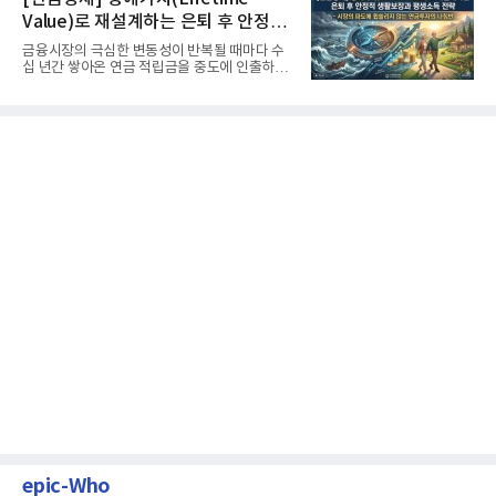
Value)로 재설계하는 은퇴 후 안정적
생활보장과 평생소득 전략
금융시장의 극심한 변동성이 반복될 때마다 수
십 년간 쌓아온 연금 적립금을 중도에 인출하거
나, 장기 포트폴리오를 단...
epic-Who