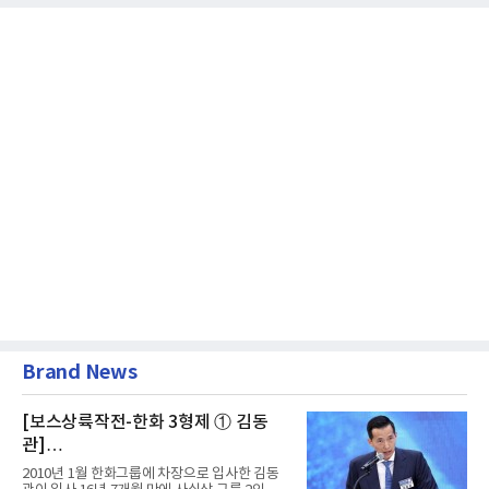
Brand News
[보스상륙작전-한화 3형제 ① 김동
관]
입사 16년 만에 수석부회장 … 경영승
2010년 1월 한화그룹에 차장으로 입사한 김동