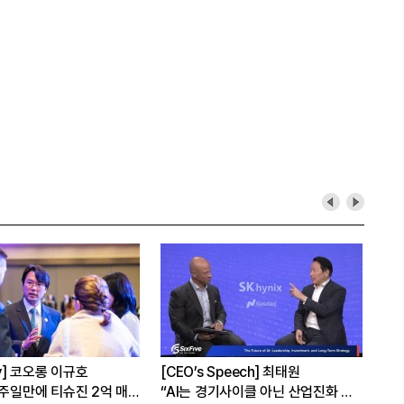
자
[Epic Why] 한화, KAI 지분 왜 사들
[오너가의 자녀들] 신유열,
일까
실전무대에 서다