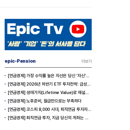
epic-Pension
더보기
[연금경제] 가장 수익률 높은 자산은 당신 ‘자신’이다
[연금경제] 2026년 하반기 ETF 투자전략: 급성장의 상반기를 접고, 이제 '실적'이 가르는 하반기를 맞다
[연금경제] 생애가치(Lifetime Value)로 재설계하는 은퇴 후 안정적 생활보장과 평생소득 전략
[연금경제] 노후준비, 월급만으로는 부족하다
[연금경제] 코스피 8,000 시대, 퇴직연금 투자자는 왜 지금 FOMO를 경계해야 하는가
[연금경제] 퇴직연금 투자, 지금 당신의 계좌는 어느 편인가?