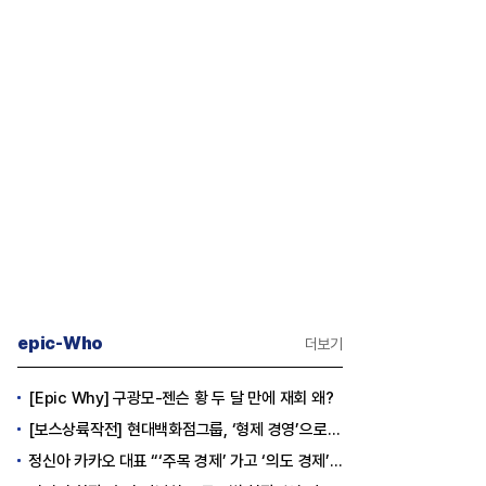
epic-Who
더보기
[Epic Why] 구광모-젠슨 황 두 달 만에 재회 왜?
[보스상륙작전] 현대백화점그룹, ‘형제 경영’으로 방향 틀었다
정신아 카카오 대표 “‘주목 경제’ 가고 ‘의도 경제’ 왔다”