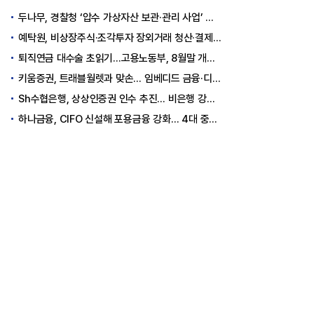
두나무, 경찰청 ‘압수 가상자산 보관·관리 사업’ 최종 낙찰
예탁원, 비상장주식·조각투자 장외거래 청산·결제 인프라 구축 착수
퇴직연금 대수술 초읽기…고용노동부, 8월말 개정안 발표
키움증권, 트래블월렛과 맞손… 임베디드 금융·디지털 자산 신사업 추진
Sh수협은행, 상상인증권 인수 추진… 비은행 강화 ‘금융그룹’ 도약 발판
하나금융, CIFO 신설해 포용금융 강화… 4대 중심축 중심 상반기 목표 60% 달성