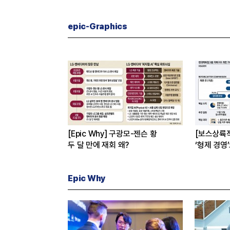
체”
16조7천억원 투자 재원 마련 전략
은?
epic-Graphics
[Epic Why] 구광모-젠슨 황
[보스상륙
두 달 만에 재회 왜?
‘형제 경영
Epic Why