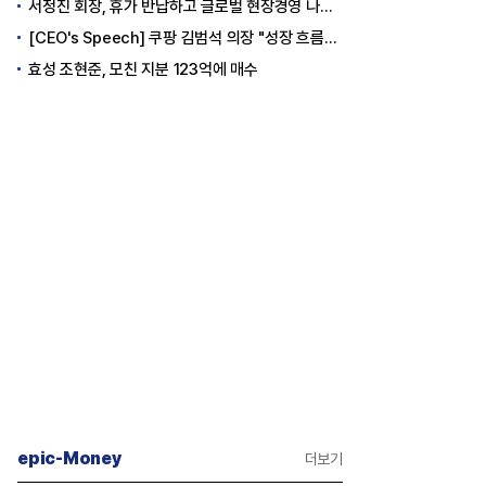
서정진 회장, 휴가 반납하고 글로벌 현장경영 나선다
[CEO's Speech] 쿠팡 김범석 의장 "성장 흐름은 변하지 않았다"
효성 조현준, 모친 지분 123억에 매수
epic-Money
더보기