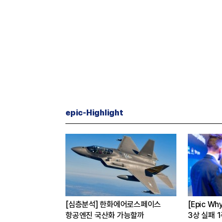
epic-Highlight
CEO’s Speech] 최태원
[심층분석] 포스코, 트리플 코어 투
AI는 경기사이클 아닌 산업진화 그
본격화