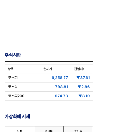
주식시황
항목
현재가
전일대비
코스피
6,258.77
▼37.61
코스닥
798.81
▼2.86
코스피200
974.73
▼8.19
가상화폐 시세
 대권 승계
[보스상륙작전-한화 3형제 ② 김동
[CEO's Speec
원]
대표
빗썸
업비트
코인원