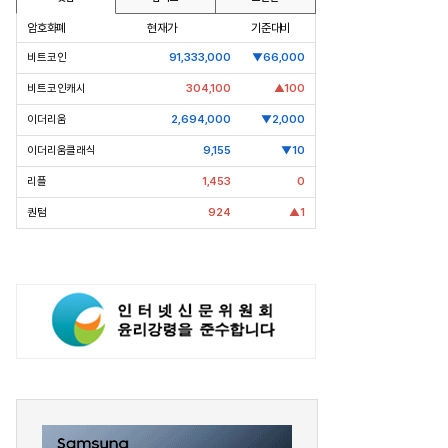
입사 12년 만에 금융계열 수장 등극
“개별종목 레버리지
도 멈춰라”
암호화폐
현재가
기준대비
비트코인
91,333,000
▼66,000
비트코인캐시
304,100
▲100
이더리움
2,694,000
▼2,000
이더리움클래식
9,155
▼10
리플
1,453
0
퀀텀
924
▲1