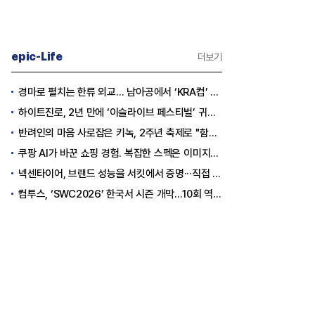
epic-Life
더보기
경마로 펼치는 한류 외교… 남아공에서 ‘KRA컵’ 개최하는 한국마사회
하이트진로, 2년 만에 ‘이슬라이브 페스티벌’ 귀환…25,000명 규모 대확장
반려인의 마음 사로잡은 키녹, 2주년 축제로 "함께하는 즐거움"을 선물하다
쿠팡 AI가 바꾼 쇼핑 경험. 복잡한 스펙은 이미지로, 수백 개 리뷰는 한눈에…
넥센타이어, 브랜드 성능을 서킷에서 증명···직접 체험하는 고객 참여형 마케팅 확대
컴투스, ‘SWC2026’ 한국서 시즌 개막…10회 역사를 이어갈 챔피언은 누가 될까