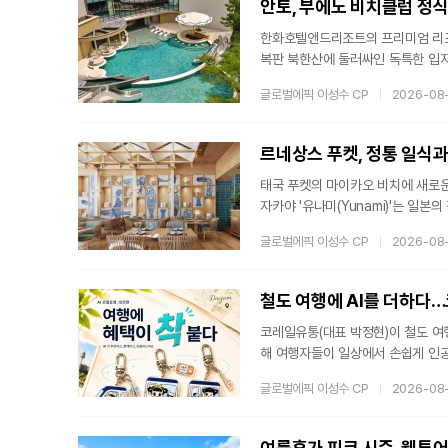
안토, 부에노 비치클럽 정식
한화호텔앤드리조트의 프리미엄 리조트
복판 북한산에 둘러싸인 독특한 입지
히 다른 경험을 제공하는 복합 라이
글로벌에픽 이성수 CP
2026-08
규모로 메인 풀, 다이닝 바, 카바나
관을 배경으로 한 독보적인 로케이션
감을 선사하며, 다이닝 바 내부의 
르네상스 푸켓, 정통 일식과
태국 푸켓의 마이카오 비치에 새로운
자카야 '유나미(Yunami)'는 일
토랑이다. 낮과 밤이 다르게 변모하
글로벌에픽 이성수 CP
2026-08
'저녁 파도’에서 영감을 받은 공간유
의 흐름에 따라 변화하는 해안의 풍
편안하고 여유로운 런치 다이닝 공간
철도 여행에 AI를 더하다…
코레일유통(대표 박정현)이 철도 여행
해 여행자들이 일상에서 손쉽게 인공
운영을 시작하는 이 서비스는 여행 
글로벌에픽 이성수 CP
2026-08
로 통합 제공한다.AI 기술과 지역 
께 참여한 협력의 결과물이다. 코레
약을 체결한 이후 본격적으로 추진되
여름휴가 피크 시즌, 웹투