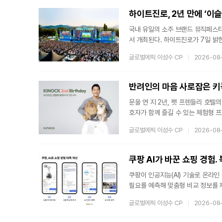
는 단순히 경주를 관람하는 수준을 
하이트진로, 2년 만에 ‘이
국내 유일의 소주 브랜드 뮤직페스티
서 개최된다. 하이트진로가 7일 밝힌
애호하는 소비자들과의 소통을 재개하
글로벌에픽 이성수 CP
2026-08
번 행사는 단순한 복귀가 아닌 전
접근성을 대폭 개선했으며, 수용 인원
18,000명이 참석했던 것과 비교
반려인의 마음 사로잡은 키
문을 연 지 2년, 펫 프렌들리 호
호자가 함께 즐길 수 있는 체험형
잡을 준비를 마쳤다.반려인의 신뢰를
글로벌에픽 이성수 CP
2026-08
NOCK)은 2024년 8월 개장 후
된 공간과 반려동물 특화 시설, 차
반려동물 동반 여행 수요의 증가라
쿠팡 AI가 바꾼 쇼핑 경험
쿠팡이 인공지능(AI) 기술로 온라
필요를 예측해 맞춤형 비교 정보를 
아니다. AI가 먼저 고객의 쇼핑 
글로벌에픽 이성수 CP
2026-08
선택을 돕는 AI 비서, 스펙은 이미
다. 기존의 단순한 텍스트 나열에서