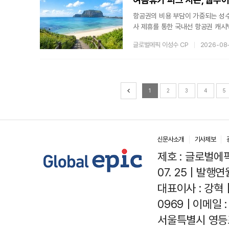
항공권의 비용 부담이 가중되는 성
사 제휴를 통한 국내선 항공권 캐
수 있는 길을 열었다.카드별 제휴 
글로벌에픽 이성수 CP
2026-08
채널을 통해 진행된다. KB국민카드
최대 10%를 캐시백으로 돌려받는다
출발 일정이라면 예약 가능하다. 캐
1
2
3
4
5
신문사소개
기사제보
제호 : 글로벌에픽(
07. 25 | 발행연월
대표이사 : 강혁 
0969 | 이메일 : 
서울특별시 영등포