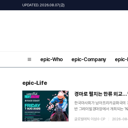
UPDATED. 2026.08.07(금)
epic-Who
epic-Company
epic
epic-Life
경마로 펼치는 한류 외교…
한국마사회가 남아프리카공화국의 경
반 그레이빌경마장에서 개최되는 'Korea
식 등 다양한 한국문화를 직접 체험
글로벌에픽 이성수 CP
2026-08
인적 교류까지 연결하려는 한국마사
마시행체인 레이스코스트터프클럽(RC