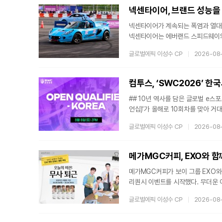
방식이다. 같은 가격대의 가전제품
넥센타이어, 브랜드 성능을 
넥센타이어가 계속되는 폭염과 열대야
넥센타이어는 에버랜드 스피드웨이와
8일 경기도 용인 에버랜드 스피드
글로벌에픽 이성수 CP
2026-08
특별하게 기획된 이 이벤트는 단순한
팅의 장이 될 예정이다.글로벌 프
W, 포르쉐, 아우디 등 글로벌 프
컴투스, ‘SWC2026’ 
## 10년 역사를 담은 글로벌 e스
언십)'가 올해로 10회차를 맞아 거
퀄리파이어–한국을 시작점으로, 3개
글로벌에픽 이성수 CP
2026-08
리는 대장정에 돌입했다. 월드 파이널
드 파이널로 향하는 직행 티켓이 부
8월 8일 온라인 생중계로 펼쳐지는
메가MGC커피, EXO와 함
메가MGC커피가 보이 그룹 EXO와
리퀀시 이벤트를 시작했다. 무더운 
수 있는 주제로, 단순한 음료 판매를
글로벌에픽 이성수 CP
2026-08
의 공감대를 담은 EXO 생존카드 
트 아래 새로운 프로모션을 공식 발