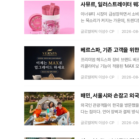
인 '퇴근'에 초점을 맞춰 기획됐다.
사뮤르, 일러스트레이터 웨지
이너뷰티 시장이 급성장하면서 소비
는 목소리가 커지는 가운데, 트렌디
다. 이내뷰티 브랜드 '사뮤르(SAM
글로벌에픽 이성수 CP
2026-08
릭터로 유명한 일러스트레이터 웨지(
이다.예술과 건강의 만남, 차별화된
합에 있다. 웨지는 개인전과 다양
베르스파, 기존 고객을 위한
프리미엄 헤드스파 장비 브랜드 베르
리클라이닝 기능이 적용된 ‘MAX 
제품 판매 확대에 그치지 않는다. 베
글로벌에픽 이성수 CP
2026-08
데이터, A/S 사례를 종합해 기존 
'고객 관리형 업그레이드 프로그램’
이룬 시장 성장베르스파가 국내 프
배민, 서울시와 손잡고 외국인
외국인 관광객들이 한국을 방문했을 
다는 점이다. 언어 장벽과 결제 방
위해 서울시와 손을 맞잡았다. 지난 
글로벌에픽 이성수 CP
2026-08
결했으며, 이는 방한 관광객 2천만
활력을 불어넣기 위한 전략적 결정
이유는 명확하다. 국내 배달 앱 중 