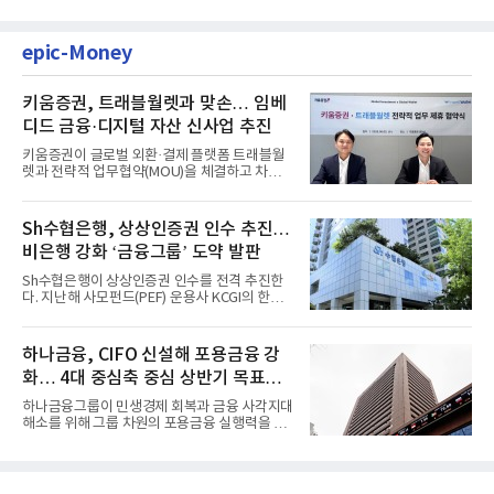
epic-Money
키움증권, 트래블월렛과 맞손… 임베
디드 금융·디지털 자산 신사업 추진
키움증권이 글로벌 외환·결제 플랫폼 트래블월
렛과 전략적 업무협약(MOU)을 체결하고 차세
대 디지털 금융 시장 선점에...
Sh수협은행, 상상인증권 인수 추진…
비은행 강화 ‘금융그룹’ 도약 발판
Sh수협은행이 상상인증권 인수를 전격 추진한
다. 지난해 사모펀드(PEF) 운용사 KCGI의 한양
증권 인수 이후 약 1년 만에...
하나금융, CIFO 신설해 포용금융 강
화… 4대 중심축 중심 상반기 목표
60% 달성
하나금융그룹이 민생경제 회복과 금융 사각지대
해소를 위해 그룹 차원의 포용금융 실행력을 대
폭 강화한다. 이승열 부...