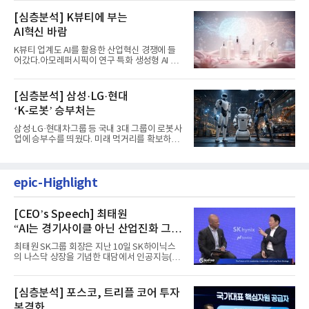
[심층분석] K뷰티에 부는
AI혁신 바람
K뷰티 업계도 AI를 활용한 산업혁신 경쟁에 들
어갔다.아모레퍼시픽이 연구 특화 생성형 AI 플
랫폼 LEMON을 활용해 연구...
[심층분석] 삼성·LG·현대
‘K-로봇’ 승부처는
삼성·LG·현대차그룹 등 국내 3대 그룹이 로봇사
업에 승부수를 띄웠다. 미래 먹거리를 확보하기
위해 전담 조직을 출...
epic-Highlight
[CEO’s Speech] 최태원
“AI는 경기사이클 아닌 산업진화 그
자체”
최태원 SK그룹 회장은 지난 10일 SK하이닉스
의 나스닥 상장을 기념한 대담에서 인공지능(AI)
을 "일시적인 경기 사이클...
[심층분석] 포스코, 트리플 코어 투자
본격화