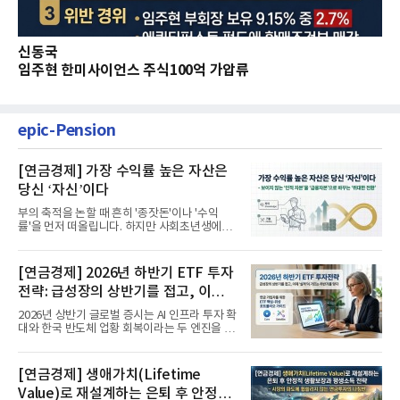
신동국
임주현 한미사이언스 주식100억 가압류
epic-Pension
[연금경제] 가장 수익률 높은 자산은
당신 ‘자신’이다
부의 축적을 논할 때 흔히 '종잣돈'이나 '수익
률'을 먼저 떠올립니다. 하지만 사회초년생에게
가장 거대한 자산은 계좌...
[연금경제] 2026년 하반기 ETF 투자
전략: 급성장의 상반기를 접고, 이제
'실적'이 가르는 하반기를 맞다
2026년 상반기 글로벌 증시는 AI 인프라 투자 확
대와 한국 반도체 업황 회복이라는 두 엔진을 달
고 기록적인 강세장을...
[연금경제] 생애가치(Lifetime
Value)로 재설계하는 은퇴 후 안정적