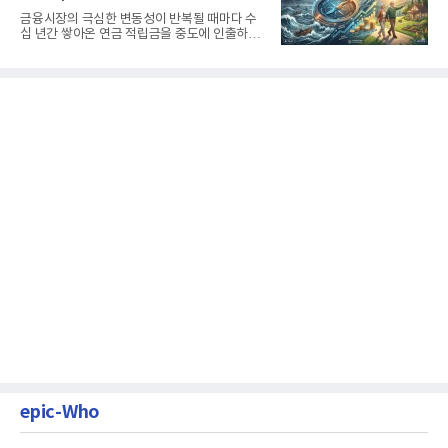
생활보장과 평생소득 전략
금융시장의 극심한 변동성이 반복될 때마다 수
십 년간 쌓아온 연금 적립금을 중도에 인출하거
나, 장기 포트폴리오를 단...
epic-Who