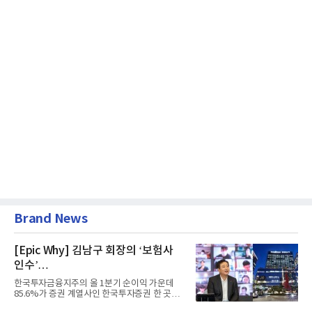
Brand News
[Epic Why] 김남구 회장의 ‘보험사
인수’
발걸음이 신중해진 배경은?
한국투자금융지주의 올 1분기 순이익 가운데
85.6%가 증권 계열사인 한국투자증권 한 곳에
서 나왔다. 김남구 한국투자...