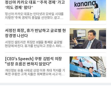
정신아 카카오 대표 “‘주목 경제’ 가고
‘의도 경제’ 왔다”
정신아 카카오 대표는 인터넷과 모바일 시대를
지탱한 '주목 경제'의 종말을 선언했다. 광고를
클릭하는 사용자의 눈길...
서정진 회장, 휴가 반납하고 글로벌 현
장경영 나선다
서정진 셀트리온 회장은 8월을 통째로 글로벌
현장에 바친다. 휴가를 반납하고 프랑스 파리에
서 출발해 유럽 전역을 거...
[CEO's Speech] 쿠팡 김범석 의장
"성장 흐름은 변하지 않았다"
개인정보 유출 사태로 상장 이후 최대 적자를 기
록한 쿠팡은 고객 지출은 회복됐으며 사고 이전
과 같은 성장흐름으로 ...