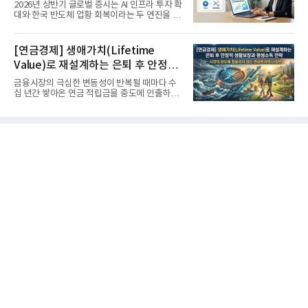
'실적'이 가르는 하반기를 맞다
2026년 상반기 글로벌 증시는 AI 인프라 투자 확
대와 한국 반도체 업황 회복이라는 두 엔진을 달
고 기록적인 강세장을...
[연금경제] 생애가치(Lifetime
Value)로 재설계하는 은퇴 후 안정적
생활보장과 평생소득 전략
금융시장의 극심한 변동성이 반복될 때마다 수
십 년간 쌓아온 연금 적립금을 중도에 인출하거
나, 장기 포트폴리오를 단...