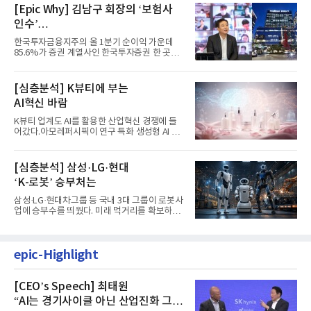
[Epic Why] 김남구 회장의 ‘보험사
인수’
발걸음이 신중해진 배경은?
한국투자금융지주의 올 1분기 순이익 가운데
85.6%가 증권 계열사인 한국투자증권 한 곳에
서 나왔다. 김남구 한국투자...
[심층분석] K뷰티에 부는
AI혁신 바람
K뷰티 업계도 AI를 활용한 산업혁신 경쟁에 들
어갔다.아모레퍼시픽이 연구 특화 생성형 AI 플
랫폼 LEMON을 활용해 연구...
[심층분석] 삼성·LG·현대
‘K-로봇’ 승부처는
삼성·LG·현대차그룹 등 국내 3대 그룹이 로봇사
업에 승부수를 띄웠다. 미래 먹거리를 확보하기
위해 전담 조직을 출...
epic-Highlight
[CEO’s Speech] 최태원
“AI는 경기사이클 아닌 산업진화 그