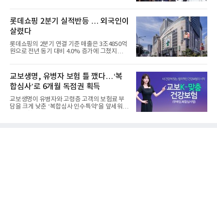
기업들을 제치고 세계 ...
롯데쇼핑 2분기 실적반등 … 외국인이
살렸다
롯데쇼핑의 2분기 연결 기준 매출은 3조4850억
원으로 전년 동기 대비 4.0% 증가에 그쳤지만,
영업이익은 899억원으로 ...
교보생명, 유병자 보험 틀 깼다…‘복
합심사’로 6개월 독점권 획득
교보생명이 유병자와 고령층 고객의 보험료 부
담을 크게 낮춘 ‘복합심사 인수특약’을 앞세워
생명보험협회로부터 6개...