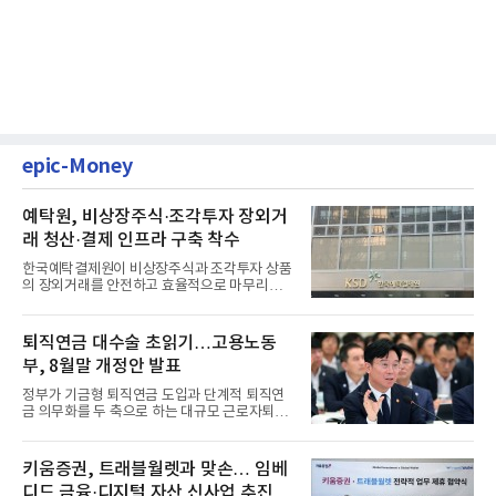
epic-Money
예탁원, 비상장주식·조각투자 장외거
래 청산·결제 인프라 구축 착수
한국예탁결제원이 비상장주식과 조각투자 상품
의 장외거래를 안전하고 효율적으로 마무리하기
위한 청산·결제 전용 인...
퇴직연금 대수술 초읽기…고용노동
부, 8월말 개정안 발표
정부가 기금형 퇴직연금 도입과 단계적 퇴직연
금 의무화를 두 축으로 하는 대규모 근로자퇴직
급여보장법(이하 근퇴법)...
키움증권, 트래블월렛과 맞손… 임베
디드 금융·디지털 자산 신사업 추진