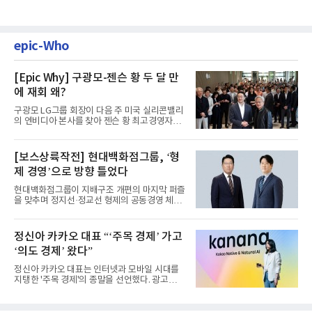
epic-Who
[Epic Why] 구광모-젠슨 황 두 달 만
에 재회 왜?
구광모 LG그룹 회장이 다음 주 미국 실리콘밸리
의 엔비디아 본사를 찾아 젠슨 황 최고경영자
(CEO)와 재회동한다. 지난...
[보스상륙작전] 현대백화점그룹, ‘형
제 경영’으로 방향 틀었다
현대백화점그룹이 지배구조 개편의 마지막 퍼즐
을 맞추며 정지선·정교선 형제의 공동경영 체제
를 사실상 굳혔다. 중간...
정신아 카카오 대표 “‘주목 경제’ 가고
‘의도 경제’ 왔다”
정신아 카카오 대표는 인터넷과 모바일 시대를
지탱한 '주목 경제'의 종말을 선언했다. 광고를
클릭하는 사용자의 눈길...