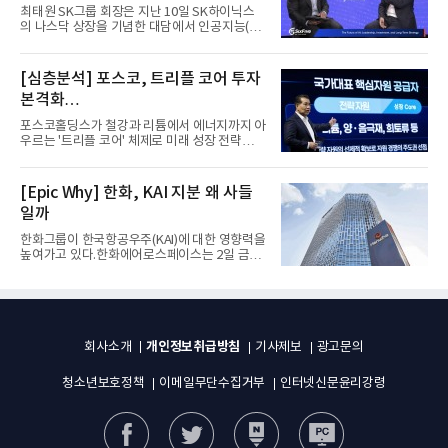
자체”
최태원 SK그룹 회장은 지난 10일 SK하이닉스
의 나스닥 상장을 기념한 대담에서 인공지능(AI)
을 "일시적인 경기 사이클...
[심층분석] 포스코, 트리플 코어 투자
본격화
16조7천억원 투자 재원 마련 전략은?
포스코홀딩스가 철강과 리튬에서 에너지까지 아
우르는 '트리플 코어' 체제로 미래 성장 전략을
재편한다. 2028년까지 ...
[Epic Why] 한화, KAI 지분 왜 사들
일까
한화그룹이 한국항공우주(KAI)에 대한 영향력을
높여가고 있다.한화에어로스페이스는 2일 금융
감독원 전자공시시스템을...
개인정보취급방침
회사소개
기사제보
광고문의
청소년보호정책
이메일무단수집거부
인터넷신문윤리강령