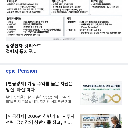
삼성전자-넷리스트
적에서 동지로…
epic-Pension
[연금경제] 가장 수익률 높은 자산은
당신 ‘자신’이다
부의 축적을 논할 때 흔히 '종잣돈'이나 '수익
률'을 먼저 떠올립니다. 하지만 사회초년생에게
가장 거대한 자산은 계좌...
[연금경제] 2026년 하반기 ETF 투자
전략: 급성장의 상반기를 접고, 이제