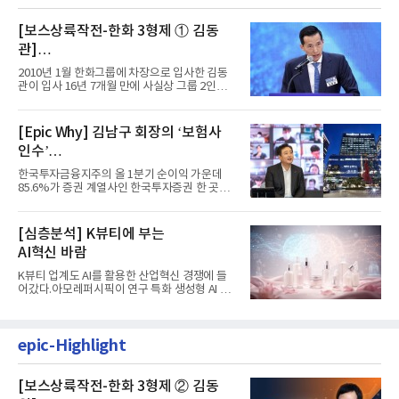
[보스상륙작전-한화 3형제 ① 김동
관]
입사 16년 만에 수석부회장 … 경영승
2010년 1월 한화그룹에 차장으로 입사한 김동
계 ‘초읽기’
관이 입사 16년 7개월 만에 사실상 그룹 2인자
자리에 올랐다. 8월 1일자...
[Epic Why] 김남구 회장의 ‘보험사
인수’
발걸음이 신중해진 배경은?
한국투자금융지주의 올 1분기 순이익 가운데
85.6%가 증권 계열사인 한국투자증권 한 곳에
서 나왔다. 김남구 한국투자...
[심층분석] K뷰티에 부는
AI혁신 바람
K뷰티 업계도 AI를 활용한 산업혁신 경쟁에 들
어갔다.아모레퍼시픽이 연구 특화 생성형 AI 플
랫폼 LEMON을 활용해 연구...
epic-Highlight
[보스상륙작전-한화 3형제 ② 김동