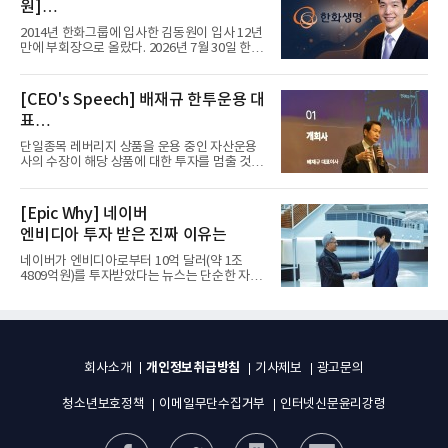
원]
입사 12년 만에 금융계열 수장 등극
2014년 한화그룹에 입사한 김동원이 입사 12년
만에 부회장으로 올랐다. 2026년 7월 30일 한화
그룹이 발표하고 8월 1일...
[CEO's Speech] 배재규 한투운용 대
표
“개별종목 레버리지 투자 지금이라도
단일종목 레버리지 상품을 운용 중인 자산운용
멈춰라”
사의 수장이 해당 상품에 대한 투자를 멈출 것을
당부하는 이례적인 소신...
[Epic Why] 네이버
엔비디아 투자 받은 진짜 이유는
네이버가 엔비디아로부터 10억 달러(약 1조
4809억원)를 투자받았다는 뉴스는 단순한 자금
유치 소식이 아니다. 검색과...
개인정보취급방침
회사소개
기사제보
광고문의
청소년보호정책
이메일무단수집거부
인터넷신문윤리강령