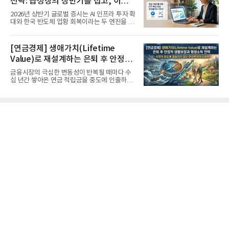
전략: 급성장의 상반기를 접고, 이제
'실적'이 가르는 하반기를 맞다
2026년 상반기 글로벌 증시는 AI 인프라 투자 확
대와 한국 반도체 업황 회복이라는 두 엔진을 달
고 기록적인 강세장을...
[연금경제] 생애가치(Lifetime
Value)로 재설계하는 은퇴 후 안정적
생활보장과 평생소득 전략
금융시장의 극심한 변동성이 반복될 때마다 수
십 년간 쌓아온 연금 적립금을 중도에 인출하거
나, 장기 포트폴리오를 단...