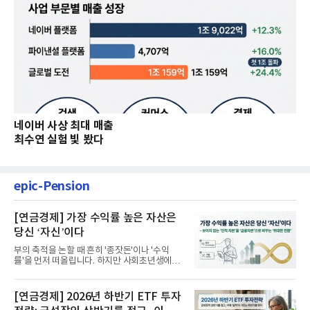
네이버 사상 최대 매출
최수연 실험 빛 봤다
epic-Pension
[연금경제] 가장 수익률 높은 자산은
당신 ‘자신’이다
부의 축적을 논할 때 흔히 '종잣돈'이나 '수익
률'을 먼저 떠올립니다. 하지만 사회초년생에게
가장 거대한 자산은 계좌...
[연금경제] 2026년 하반기 ETF 투자