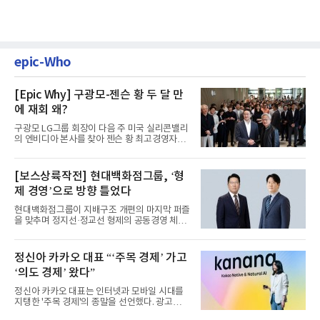
epic-Who
[Epic Why] 구광모-젠슨 황 두 달 만
에 재회 왜?
구광모 LG그룹 회장이 다음 주 미국 실리콘밸리
의 엔비디아 본사를 찾아 젠슨 황 최고경영자
(CEO)와 재회동한다. 지난...
[보스상륙작전] 현대백화점그룹, ‘형
제 경영’으로 방향 틀었다
현대백화점그룹이 지배구조 개편의 마지막 퍼즐
을 맞추며 정지선·정교선 형제의 공동경영 체제
를 사실상 굳혔다. 중간...
정신아 카카오 대표 “‘주목 경제’ 가고
‘의도 경제’ 왔다”
정신아 카카오 대표는 인터넷과 모바일 시대를
지탱한 '주목 경제'의 종말을 선언했다. 광고를
클릭하는 사용자의 눈길...