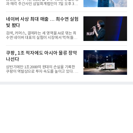
과 매각 주간사인 삼일회계법인이 7일 오후 3시
마감한 KDB생명보험 매...
네이버 사상 최대 매출 … 최수연 실험
빛 봤다
검색, 커머스, 결제라는 세 영역을 AI로 엮는 최
수연 네이버 대표의 실험이 시장에서 먹혀 들어
갔다. 이른바 '풀 퍼널...
쿠팡, 1조 적자에도 아시아 물류 장악
나선다
상반기에만 1조2000억 원대의 손실을 기록한
쿠팡이 역발상으로 투자 속도를 높이고 있다. 이
는 단기 수익보다 장기적...