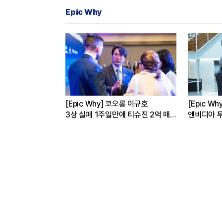
Epic Why
성·현대차는 왜
[Epic Why] 코오롱 이규호
[Epic W
까
3상 실패 1주일만에 티슈진 2억 매
엔비디아 투
수 왜?