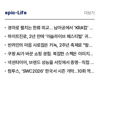
epic-Life
더보기
층분석] 포스코, 트리플 코어 투자
[Epic Why] 한화, KAI 지분 왜 사들
경마로 펼치는 한류 외교… 남아공에서 ‘KRA컵’ 개최하는 한국마사회
격화
일까
하이트진로, 2년 만에 ‘이슬라이브 페스티벌’ 귀환…25,000명 규모 대확장
조7천억원 투자 재원 마련 전략
반려인의 마음 사로잡은 키녹, 2주년 축제로 "함께하는 즐거움"을 선물하다
쿠팡 AI가 바꾼 쇼핑 경험. 복잡한 스펙은 이미지로, 수백 개 리뷰는 한눈에…
넥센타이어, 브랜드 성능을 서킷에서 증명···직접 체험하는 고객 참여형 마케팅 확대
컴투스, ‘SWC2026’ 한국서 시즌 개막…10회 역사를 이어갈 챔피언은 누가 될까