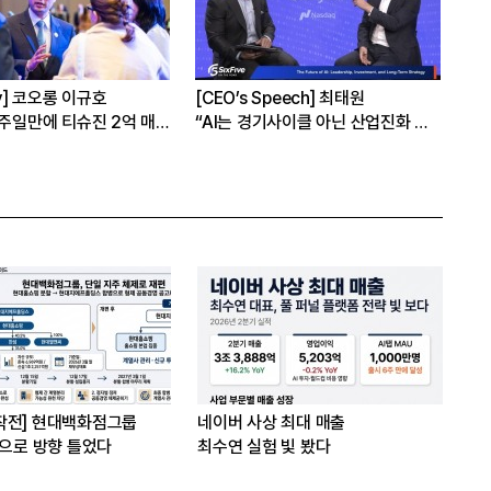
hy] 코오롱 이규호
[CEO’s Speech] 최태원
[심
1주일만에 티슈진 2억 매
“AI는 경기사이클 아닌 산업진화 그
본
자체”
16
은?
작전] 현대백화점그룹
네이버 사상 최대 매출
’으로 방향 틀었다
최수연 실험 빛 봤다