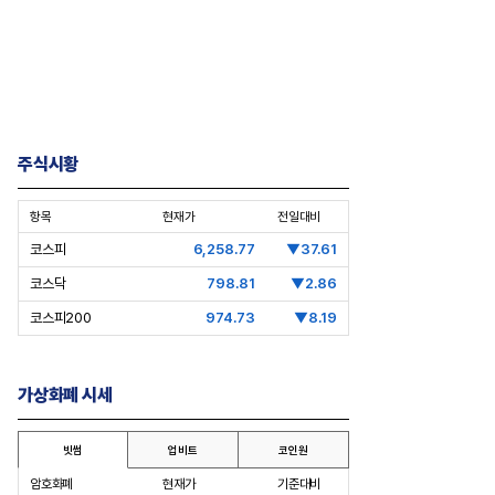
주식시황
항목
현재가
전일대비
pic Why] 김남구 회장의 ‘보험사
[Epic Why] 러트닉 장관
코스피
6,258.77
▼37.61
’
삼성·SK에 생산시설 건설 촉구. 노림
걸음이 신중해진 배경은?
수는?
코스닥
798.81
▼2.86
코스피200
974.73
▼8.19
가상화폐 시세
빗썸
업비트
코인원
암호화폐
현재가
기준대비