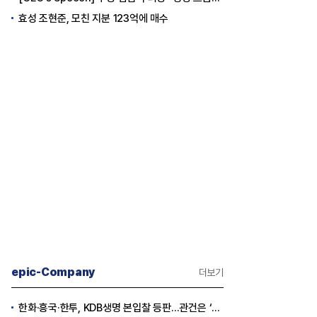
효성 조현준, 모친 지분 123억에 매수
epic-Company
더보기
한화·흥국·한투, KDB생명 본입찰 등판…관건은 ‘산은 증자 규모’