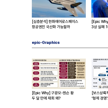
버
[심층분석] 한화에어로스페이스
[Epic W
 진짜 이유는
항공엔진 국산화 가능할까
3상 실패 
수 왜?
epic-Graphics
[Epic Why] 구광모-젠슨 황
[보스상륙
두 달 만에 재회 왜?
‘형제 경영