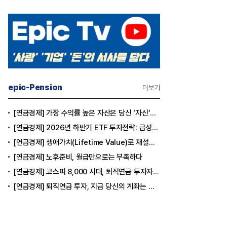
epic-Pension
더보기
[연금경제] 가장 수익률 높은 자산은 당신 ‘자신’이다
[연금경제] 2026년 하반기 ETF 투자전략: 급성장의 상반기를 접고, 이제 '실적'이 가르는 하반기를 맞다
[연금경제] 생애가치(Lifetime Value)로 재설계하는 은퇴 후 안정적 생활보장과 평생소득 전략
[연금경제] 노후준비, 월급만으로는 부족하다
[연금경제] 코스피 8,000 시대, 퇴직연금 투자자는 왜 지금 FOMO를 경계해야 하는가
[연금경제] 퇴직연금 투자, 지금 당신의 계좌는 어느 편인가?