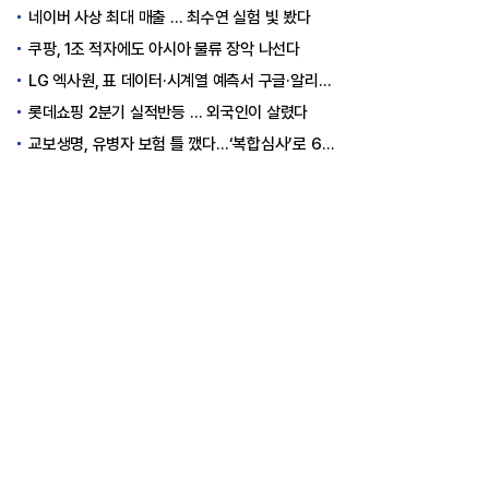
네이버 사상 최대 매출 … 최수연 실험 빛 봤다
쿠팡, 1조 적자에도 아시아 물류 장악 나선다
LG 엑사원, 표 데이터·시계열 예측서 구글·알리바바 제쳤다
롯데쇼핑 2분기 실적반등 … 외국인이 살렸다
교보생명, 유병자 보험 틀 깼다…‘복합심사’로 6개월 독점권 획득