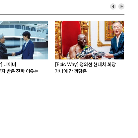
hy] 네이버
[Epic Why] 정의선 현대차 회장
[E
자 받은 진짜 이유는
가나에 간 까닭은
인수
발