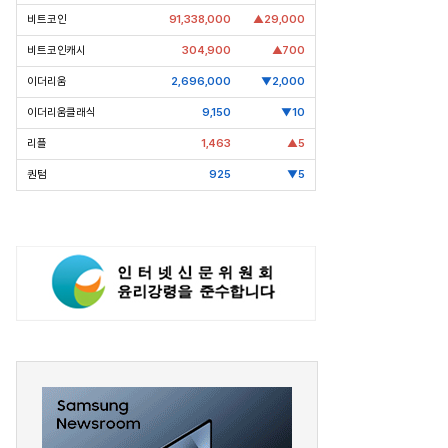
비트코인
91,338,000
▲29,000
비트코인캐시
304,900
▲700
이더리움
2,696,000
▼2,000
이더리움클래식
9,150
▼10
리플
1,463
▲5
퀀텀
925
▼5