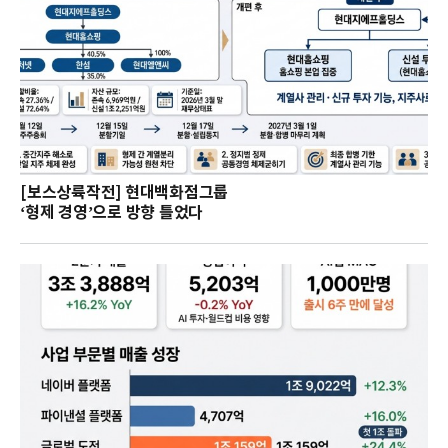
[보스상륙작전] 현대백화점그룹
‘형제 경영’으로 방향 틀었다