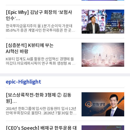
자리에 올랐다. 8월 1일자...
[Epic Why] 김남구 회장의 ‘보험사
인수’
발걸음이 신중해진 배경은?
한국투자금융지주의 올 1분기 순이익 가운데
85.6%가 증권 계열사인 한국투자증권 한 곳에
서 나왔다. 김남구 한국투자...
[심층분석] K뷰티에 부는
AI혁신 바람
K뷰티 업계도 AI를 활용한 산업혁신 경쟁에 들
어갔다.아모레퍼시픽이 연구 특화 생성형 AI 플
랫폼 LEMON을 활용해 연구...
epic-Highlight
[보스상륙작전-한화 3형제 ② 김동
원]
입사 12년 만에 금융계열 수장 등극
2014년 한화그룹에 입사한 김동원이 입사 12년
만에 부회장으로 올랐다. 2026년 7월 30일 한화
그룹이 발표하고 8월 1일...
[CEO's Speech] 배재규 한투운용 대