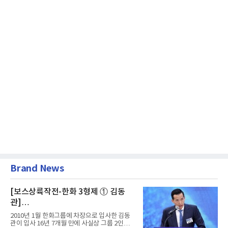
Brand News
[보스상륙작전-한화 3형제 ① 김동
관]
입사 16년 만에 수석부회장 … 경영승
2010년 1월 한화그룹에 차장으로 입사한 김동
계 ‘초읽기’
관이 입사 16년 7개월 만에 사실상 그룹 2인자