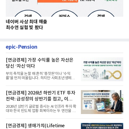
네이버 사상 최대 매출
최수연 실험 빛 봤다
epic-Pension
[연금경제] 가장 수익률 높은 자산은
당신 ‘자신’이다
부의 축적을 논할 때 흔히 '종잣돈'이나 '수익
률'을 먼저 떠올립니다. 하지만 사회초년생에게
가장 거대한 자산은 계좌...
[연금경제] 2026년 하반기 ETF 투자
전략: 급성장의 상반기를 접고, 이제
'실적'이 가르는 하반기를 맞다
2026년 상반기 글로벌 증시는 AI 인프라 투자 확
대와 한국 반도체 업황 회복이라는 두 엔진을 달
고 기록적인 강세장을...
[연금경제] 생애가치(Lifetime