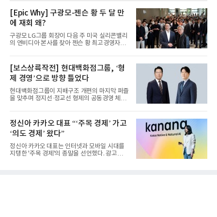
[Epic Why] 구광모-젠슨 황 두 달 만
에 재회 왜?
구광모 LG그룹 회장이 다음 주 미국 실리콘밸리
의 엔비디아 본사를 찾아 젠슨 황 최고경영자
(CEO)와 재회동한다. 지난...
[보스상륙작전] 현대백화점그룹, ‘형
제 경영’으로 방향 틀었다
현대백화점그룹이 지배구조 개편의 마지막 퍼즐
을 맞추며 정지선·정교선 형제의 공동경영 체제
를 사실상 굳혔다. 중간...
정신아 카카오 대표 “‘주목 경제’ 가고
‘의도 경제’ 왔다”
정신아 카카오 대표는 인터넷과 모바일 시대를
지탱한 '주목 경제'의 종말을 선언했다. 광고를
클릭하는 사용자의 눈길...