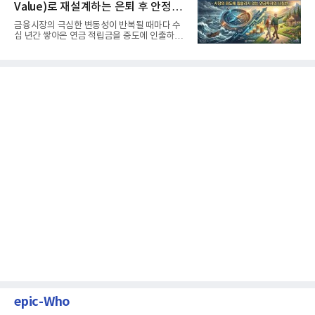
Value)로 재설계하는 은퇴 후 안정적
생활보장과 평생소득 전략
금융시장의 극심한 변동성이 반복될 때마다 수
십 년간 쌓아온 연금 적립금을 중도에 인출하거
나, 장기 포트폴리오를 단...
epic-Who