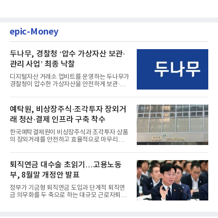
epic-Money
두나무, 경찰청 ‘압수 가상자산 보관·
관리 사업’ 최종 낙찰
디지털자산 거래소 업비트를 운영하는 두나무가
경찰청이 압수한 가상자산을 안전하게 보관·관
리하는 전담 사업자로 ...
예탁원, 비상장주식·조각투자 장외거
래 청산·결제 인프라 구축 착수
한국예탁결제원이 비상장주식과 조각투자 상품
의 장외거래를 안전하고 효율적으로 마무리하기
위한 청산·결제 전용 인...
퇴직연금 대수술 초읽기…고용노동
부, 8월말 개정안 발표
정부가 기금형 퇴직연금 도입과 단계적 퇴직연
금 의무화를 두 축으로 하는 대규모 근로자퇴직
급여보장법(이하 근퇴법)...