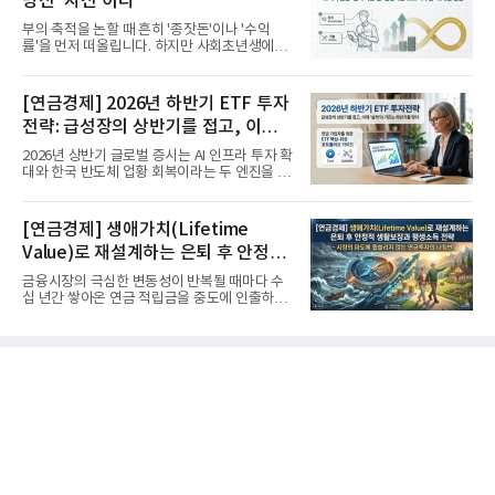
당신 ‘자신’이다
부의 축적을 논할 때 흔히 '종잣돈'이나 '수익
률'을 먼저 떠올립니다. 하지만 사회초년생에게
가장 거대한 자산은 계좌...
[연금경제] 2026년 하반기 ETF 투자
전략: 급성장의 상반기를 접고, 이제
'실적'이 가르는 하반기를 맞다
2026년 상반기 글로벌 증시는 AI 인프라 투자 확
대와 한국 반도체 업황 회복이라는 두 엔진을 달
고 기록적인 강세장을...
[연금경제] 생애가치(Lifetime
Value)로 재설계하는 은퇴 후 안정적
생활보장과 평생소득 전략
금융시장의 극심한 변동성이 반복될 때마다 수
십 년간 쌓아온 연금 적립금을 중도에 인출하거
나, 장기 포트폴리오를 단...