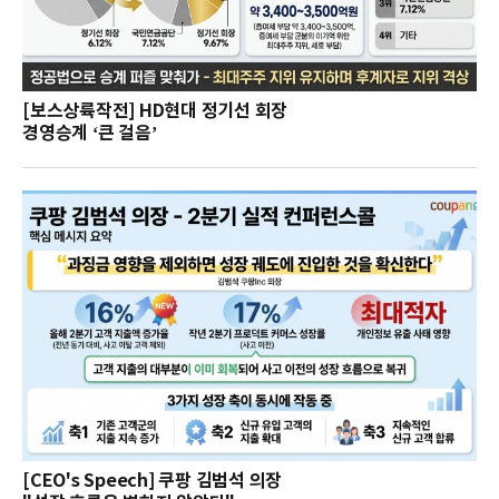
[보스상륙작전] HD현대 정기선 회장
경영승계 ‘큰 걸음’
[CEO's Speech] 쿠팡 김범석 의장