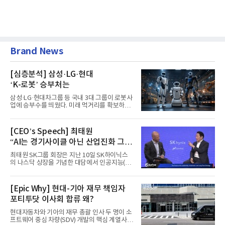
Brand News
[심층분석] 삼성·LG·현대
‘K-로봇’ 승부처는
삼성·LG·현대차그룹 등 국내 3대 그룹이 로봇사
업에 승부수를 띄웠다. 미래 먹거리를 확보하기
위해 전담 조직을 출...
[CEO’s Speech] 최태원
“AI는 경기사이클 아닌 산업진화 그
자체”
최태원 SK그룹 회장은 지난 10일 SK하이닉스
의 나스닥 상장을 기념한 대담에서 인공지능(AI)
을 "일시적인 경기 사이클...
[Epic Why] 현대-기아 재무 책임자
포티투닷 이사회 합류 왜?
현대자동차와 기아의 재무 총괄 인사 두 명이 소
프트웨어 중심 차량(SDV) 개발의 핵심 계열사