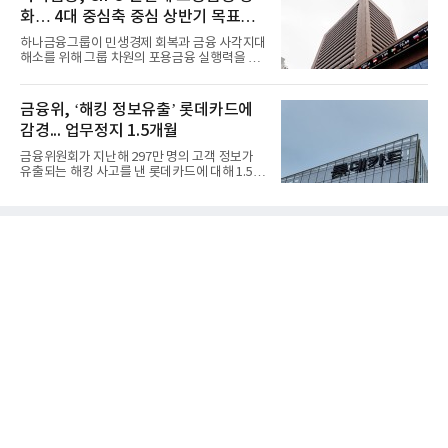
화… 4대 중심축 중심 상반기 목표
60% 달성
하나금융그룹이 민생경제 회복과 금융 사각지대
해소를 위해 그룹 차원의 포용금융 실행력을 대
폭 강화한다. 이승열 부...
금융위, ‘해킹 정보유출’ 롯데카드에
감경... 업무정지 1.5개월
금융위원회가 지난해 297만 명의 고객 정보가
유출되는 해킹 사고를 낸 롯데카드에 대해 1.5개
월 업무정지와 과징금 5...