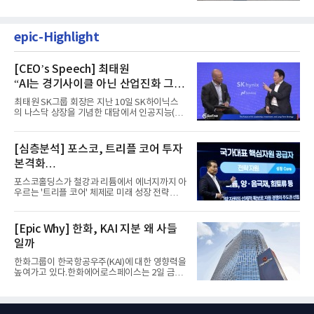
포티투닷의 이사회에 동...
epic-Highlight
[CEO’s Speech] 최태원
“AI는 경기사이클 아닌 산업진화 그
자체”
최태원 SK그룹 회장은 지난 10일 SK하이닉스
의 나스닥 상장을 기념한 대담에서 인공지능(AI)
을 "일시적인 경기 사이클...
[심층분석] 포스코, 트리플 코어 투자
본격화
16조7천억원 투자 재원 마련 전략은?
포스코홀딩스가 철강과 리튬에서 에너지까지 아
우르는 '트리플 코어' 체제로 미래 성장 전략을
재편한다. 2028년까지 ...
[Epic Why] 한화, KAI 지분 왜 사들
일까
한화그룹이 한국항공우주(KAI)에 대한 영향력을
높여가고 있다.한화에어로스페이스는 2일 금융
감독원 전자공시시스템을...