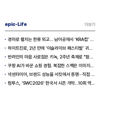
epic-Life
더보기
경마로 펼치는 한류 외교… 남아공에서 ‘KRA컵’ 개최하는 한국마사회
하이트진로, 2년 만에 ‘이슬라이브 페스티벌’ 귀환…25,000명 규모 대확장
반려인의 마음 사로잡은 키녹, 2주년 축제로 "함께하는 즐거움"을 선물하다
쿠팡 AI가 바꾼 쇼핑 경험. 복잡한 스펙은 이미지로, 수백 개 리뷰는 한눈에…
넥센타이어, 브랜드 성능을 서킷에서 증명···직접 체험하는 고객 참여형 마케팅 확대
컴투스, ‘SWC2026’ 한국서 시즌 개막…10회 역사를 이어갈 챔피언은 누가 될까