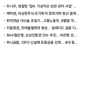
두나무, 경찰청 ‘압수 가상자산 보관·관리 사업’ 최종 낙찰
예탁원, 비상장주식·조각투자 장외거래 청산·결제 인프라 구축 착수
퇴직연금 대수술 초읽기…고용노동부, 8월말 개정안 발표
키움증권, 트래블월렛과 맞손… 임베디드 금융·디지털 자산 신사업 추진
Sh수협은행, 상상인증권 인수 추진… 비은행 강화 ‘금융그룹’ 도약 발판
하나금융, CIFO 신설해 포용금융 강화… 4대 중심축 중심 상반기 목표 60% 달성