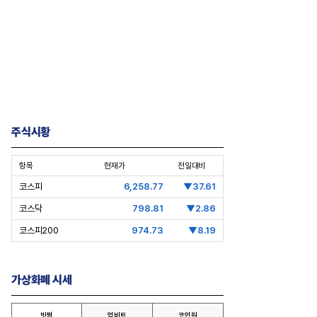
주식시황
항목
현재가
전일대비
코스피
6,258.77
▼37.61
코스닥
798.81
▼2.86
코스피200
974.73
▼8.19
가상화폐 시세
빗썸
업비트
코인원