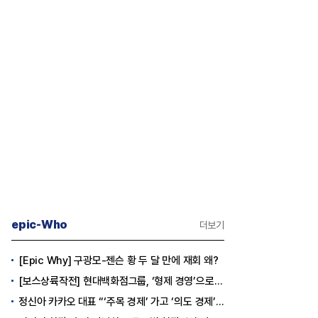
epic-Who
더보기
[Epic Why] 구광모-젠슨 황 두 달 만에 재회 왜?
[보스상륙작전] 현대백화점그룹, ‘형제 경영’으로 방향 틀었다
정신아 카카오 대표 “‘주목 경제’ 가고 ‘의도 경제’ 왔다”