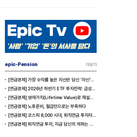
epic-Pension
더보기
[연금경제] 가장 수익률 높은 자산은 당신 ‘자신’이다
[연금경제] 2026년 하반기 ETF 투자전략: 급성장의 상반기를 접고, 이제 '실적'이 가르는 하반기를 맞다
[연금경제] 생애가치(Lifetime Value)로 재설계하는 은퇴 후 안정적 생활보장과 평생소득 전략
[연금경제] 노후준비, 월급만으로는 부족하다
[연금경제] 코스피 8,000 시대, 퇴직연금 투자자는 왜 지금 FOMO를 경계해야 하는가
[연금경제] 퇴직연금 투자, 지금 당신의 계좌는 어느 편인가?