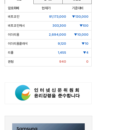
암호화폐
현재가
기준대비
비트코인
91,173,000
▼130,000
비트코인캐시
303,300
▼100
이더리움
2,694,000
▼10,000
이더리움클래식
9,120
▼10
리플
1,455
▼4
퀀텀
940
0