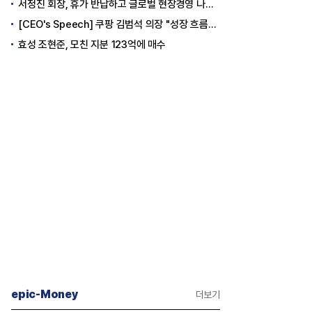
서정진 회장, 휴가 반납하고 글로벌 현장경영 나선다
[CEO's Speech] 쿠팡 김범석 의장 "성장 흐름은 변하지 않았다"
효성 조현준, 모친 지분 123억에 매수
epic-Money
더보기