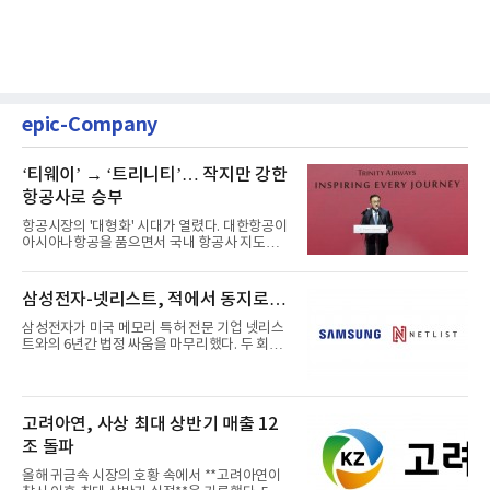
epic-Company
‘티웨이’ → ‘트리니티’… 작지만 강한
항공사로 승부
항공시장의 '대형화' 시대가 열렸다. 대한항공이
아시아나항공을 품으면서 국내 항공사 지도가
재편되고 있다. 이 거대...
삼성전자-넷리스트, 적에서 동지로…
삼성전자가 미국 메모리 특허 전문 기업 넷리스
트와의 6년간 법정 싸움을 마무리했다. 두 회사
는 특허 분쟁을 합의로 ...
고려아연, 사상 최대 상반기 매출 12
조 돌파
올해 귀금속 시장의 호황 속에서 **고려아연이