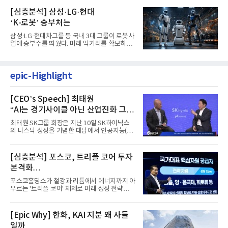
[심층분석] 삼성·LG·현대
‘K-로봇’ 승부처는
삼성·LG·현대차그룹 등 국내 3대 그룹이 로봇사
업에 승부수를 띄웠다. 미래 먹거리를 확보하기
위해 전담 조직을 출...
epic-Highlight
[CEO’s Speech] 최태원
“AI는 경기사이클 아닌 산업진화 그
자체”
최태원 SK그룹 회장은 지난 10일 SK하이닉스
의 나스닥 상장을 기념한 대담에서 인공지능(AI)
을 "일시적인 경기 사이클...
[심층분석] 포스코, 트리플 코어 투자
본격화
16조7천억원 투자 재원 마련 전략은?
포스코홀딩스가 철강과 리튬에서 에너지까지 아
우르는 '트리플 코어' 체제로 미래 성장 전략을
재편한다. 2028년까지 ...
[Epic Why] 한화, KAI 지분 왜 사들
일까