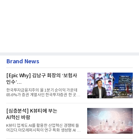
Brand News
[Epic Why] 김남구 회장의 ‘보험사
인수’
발걸음이 신중해진 배경은?
한국투자금융지주의 올 1분기 순이익 가운데
85.6%가 증권 계열사인 한국투자증권 한 곳에
서 나왔다. 김남구 한국투자...
[심층분석] K뷰티에 부는
AI혁신 바람
K뷰티 업계도 AI를 활용한 산업혁신 경쟁에 들
어갔다.아모레퍼시픽이 연구 특화 생성형 AI 플
랫폼 LEMON을 활용해 연구...