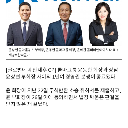
윤상현 콜마홀딩스 부회장, 윤동한 콜마그룹 회장, 윤여원 콜마비앤에이치 대표. /
제공= 한국콜마
[글로벌에픽 안재후 CP] 콜마그룹 윤동한 회장과 장남
윤상현 부회장 사이의 1년여 경영권 분쟁이 종료됐다.
윤 회장이 지난 22일 주식반환 소송 취하서를 제출하고,
윤 부회장이 26일 이에 동의하면서 법정 싸움은 판결을
받지 않은 채 끝났다.