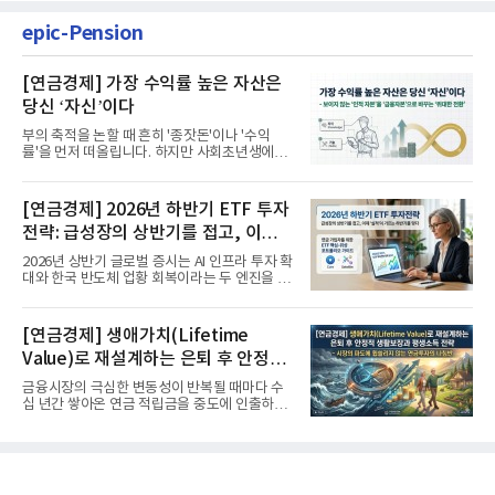
epic-Pension
[연금경제] 가장 수익률 높은 자산은
당신 ‘자신’이다
부의 축적을 논할 때 흔히 '종잣돈'이나 '수익
률'을 먼저 떠올립니다. 하지만 사회초년생에게
가장 거대한 자산은 계좌...
[연금경제] 2026년 하반기 ETF 투자
전략: 급성장의 상반기를 접고, 이제
'실적'이 가르는 하반기를 맞다
2026년 상반기 글로벌 증시는 AI 인프라 투자 확
대와 한국 반도체 업황 회복이라는 두 엔진을 달
고 기록적인 강세장을...
[연금경제] 생애가치(Lifetime
Value)로 재설계하는 은퇴 후 안정적
생활보장과 평생소득 전략
금융시장의 극심한 변동성이 반복될 때마다 수
십 년간 쌓아온 연금 적립금을 중도에 인출하거
나, 장기 포트폴리오를 단...