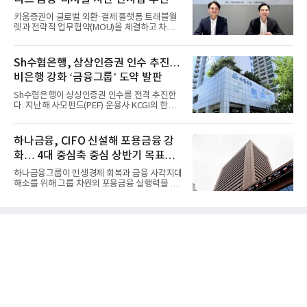
키움증권이 글로벌 외환·결제 플랫폼 트래블월
렛과 전략적 업무협약(MOU)을 체결하고 차세
대 디지털 금융 시장 선점에...
Sh수협은행, 상상인증권 인수 추진…
비은행 강화 ‘금융그룹’ 도약 발판
Sh수협은행이 상상인증권 인수를 전격 추진한
다. 지난해 사모펀드(PEF) 운용사 KCGI의 한양
증권 인수 이후 약 1년 만에...
하나금융, CIFO 신설해 포용금융 강
화… 4대 중심축 중심 상반기 목표
60% 달성
하나금융그룹이 민생경제 회복과 금융 사각지대
해소를 위해 그룹 차원의 포용금융 실행력을 대
폭 강화한다. 이승열 부...