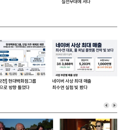
실전무대에 서다
원]
입사
작전] 현대백화점그룹
네이버 사상 최대 매출
’으로 방향 틀었다
최수연 실험 빛 봤다