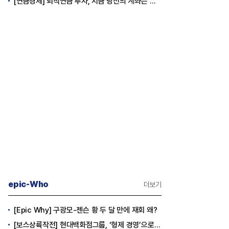
[연금경제] 퇴직연금 투자, 지금 당신의 계좌는 어느 편인가?
epic-Who
더보기
[Epic Why] 구광모-젠슨 황 두 달 만에 재회 왜?
[보스상륙작전] 현대백화점그룹, ‘형제 경영’으로 방향 틀었다