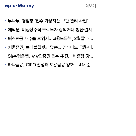
epic-Money
더보기
두나무, 경찰청 ‘압수 가상자산 보관·관리 사업’ 최종 낙찰
예탁원, 비상장주식·조각투자 장외거래 청산·결제 인프라 구축 착수
퇴직연금 대수술 초읽기…고용노동부, 8월말 개정안 발표
키움증권, 트래블월렛과 맞손… 임베디드 금융·디지털 자산 신사업 추진
Sh수협은행, 상상인증권 인수 추진… 비은행 강화 ‘금융그룹’ 도약 발판
하나금융, CIFO 신설해 포용금융 강화… 4대 중심축 중심 상반기 목표 60% 달성