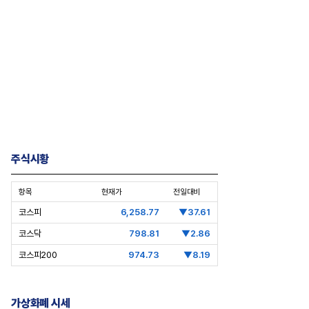
주식시황
항목
현재가
전일대비
코스피
6,258.77
▼37.61
코스닥
798.81
▼2.86
코스피200
974.73
▼8.19
스상륙작전-한화 3형제 ② 김동
[CEO's Speech] 배재규 한투운용
가상화폐 시세