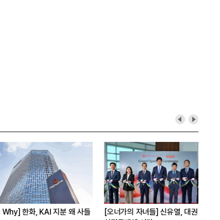
y] 한화, KAI 지분 왜 사들
[오너가의 자녀들] 신유열, 대권 승계
[보