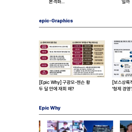
 아닌 산업진화 그
본격화
일까
16조7천억원 투자 재원 마련 전략
은?
epic-Graphics
[Epic Why] 구광모-젠슨 황
[보스상륙
두 달 만에 재회 왜?
‘형제 경영
Epic Why