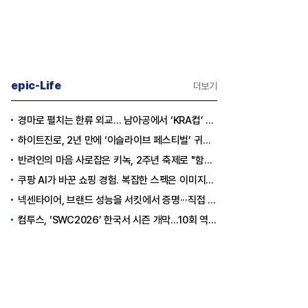
epic-Life
더보기
경마로 펼치는 한류 외교… 남아공에서 ‘KRA컵’ 개최하는 한국마사회
하이트진로, 2년 만에 ‘이슬라이브 페스티벌’ 귀환…25,000명 규모 대확장
반려인의 마음 사로잡은 키녹, 2주년 축제로 "함께하는 즐거움"을 선물하다
쿠팡 AI가 바꾼 쇼핑 경험. 복잡한 스펙은 이미지로, 수백 개 리뷰는 한눈에…
넥센타이어, 브랜드 성능을 서킷에서 증명···직접 체험하는 고객 참여형 마케팅 확대
컴투스, ‘SWC2026’ 한국서 시즌 개막…10회 역사를 이어갈 챔피언은 누가 될까