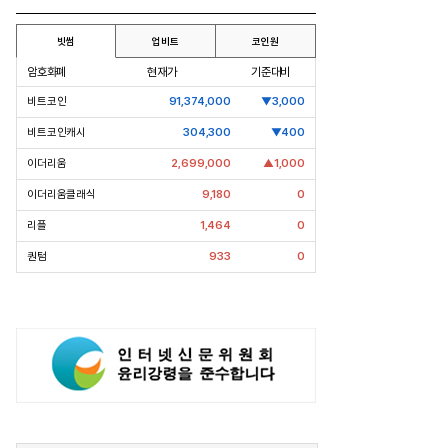
대표
 12년 만에 금융계열 수장 등극
“개별종목 레버리지 투자 지금이라
빗썸
업비트
코인원
도 멈춰라”
암호화폐
현재가
기준대비
비트코인
91,374,000
▼3,000
비트코인캐시
304,300
▼400
이더리움
2,699,000
▲1,000
이더리움클래식
9,180
0
리플
1,464
0
퀀텀
933
0