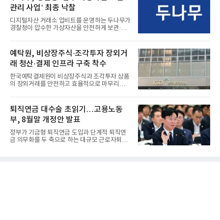
관리 사업’ 최종 낙찰
디지털자산 거래소 업비트를 운영하는 두나무가
경찰청이 압수한 가상자산을 안전하게 보관·관
리하는 전담 사업자로 ...
예탁원, 비상장주식·조각투자 장외거
래 청산·결제 인프라 구축 착수
한국예탁결제원이 비상장주식과 조각투자 상품
의 장외거래를 안전하고 효율적으로 마무리하기
위한 청산·결제 전용 인...
퇴직연금 대수술 초읽기…고용노동
부, 8월말 개정안 발표
정부가 기금형 퇴직연금 도입과 단계적 퇴직연
금 의무화를 두 축으로 하는 대규모 근로자퇴직
급여보장법(이하 근퇴법)...