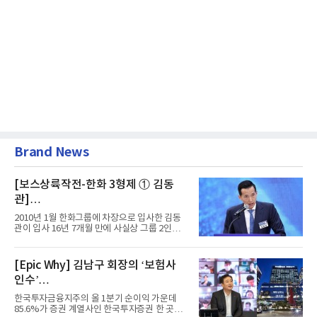
Brand News
[보스상륙작전-한화 3형제 ① 김동
관]
입사 16년 만에 수석부회장 … 경영승
2010년 1월 한화그룹에 차장으로 입사한 김동
계 ‘초읽기’
관이 입사 16년 7개월 만에 사실상 그룹 2인자
자리에 올랐다. 8월 1일자...
[Epic Why] 김남구 회장의 ‘보험사
인수’
발걸음이 신중해진 배경은?
한국투자금융지주의 올 1분기 순이익 가운데
85.6%가 증권 계열사인 한국투자증권 한 곳에