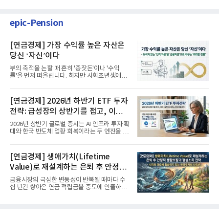
epic-Pension
[연금경제] 가장 수익률 높은 자산은
당신 ‘자신’이다
부의 축적을 논할 때 흔히 '종잣돈'이나 '수익
률'을 먼저 떠올립니다. 하지만 사회초년생에게
가장 거대한 자산은 계좌...
[연금경제] 2026년 하반기 ETF 투자
전략: 급성장의 상반기를 접고, 이제
'실적'이 가르는 하반기를 맞다
2026년 상반기 글로벌 증시는 AI 인프라 투자 확
대와 한국 반도체 업황 회복이라는 두 엔진을 달
고 기록적인 강세장을...
[연금경제] 생애가치(Lifetime
Value)로 재설계하는 은퇴 후 안정적
생활보장과 평생소득 전략
금융시장의 극심한 변동성이 반복될 때마다 수
십 년간 쌓아온 연금 적립금을 중도에 인출하거
나, 장기 포트폴리오를 단...