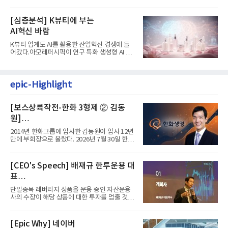
서 나왔다. 김남구 한국투자...
[심층분석] K뷰티에 부는
AI혁신 바람
K뷰티 업계도 AI를 활용한 산업혁신 경쟁에 들
어갔다.아모레퍼시픽이 연구 특화 생성형 AI 플
랫폼 LEMON을 활용해 연구...
epic-Highlight
[보스상륙작전-한화 3형제 ② 김동
원]
입사 12년 만에 금융계열 수장 등극
2014년 한화그룹에 입사한 김동원이 입사 12년
만에 부회장으로 올랐다. 2026년 7월 30일 한화
그룹이 발표하고 8월 1일...
[CEO's Speech] 배재규 한투운용 대
표
“개별종목 레버리지 투자 지금이라도
단일종목 레버리지 상품을 운용 중인 자산운용
멈춰라”
사의 수장이 해당 상품에 대한 투자를 멈출 것을
당부하는 이례적인 소신...
[Epic Why] 네이버