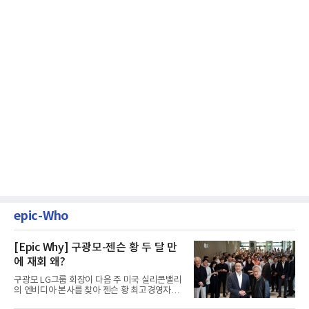
epic-Who
[Epic Why] 구광모-젠슨 황 두 달 만
에 재회 왜?
구광모 LG그룹 회장이 다음 주 미국 실리콘밸리
의 엔비디아 본사를 찾아 젠슨 황 최고경영자
(CEO)와 재회동한다. 지난...