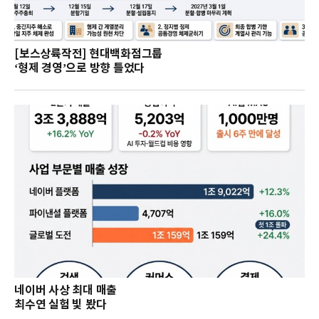
[보스상륙작전] 현대백화점그룹
‘형제 경영’으로 방향 틀었다
네이버 사상 최대 매출
최수연 실험 빛 봤다