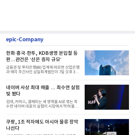
epic-Company
한화·흥국·한투, KDB생명 본입찰 등
판…관건은 ‘산은 증자 규모’
금융권 및 투자은행(IB) 업계에 따르면 산업은행
과 매각 주간사인 삼일회계법인이 7일 오후 3시
마감한 KDB생명보험 매...
네이버 사상 최대 매출 … 최수연 실험
빛 봤다
검색, 커머스, 결제라는 세 영역을 AI로 엮는 최
수연 네이버 대표의 실험이 시장에서 먹혀 들어
갔다. 이른바 '풀 퍼널...
쿠팡, 1조 적자에도 아시아 물류 장악
나선다