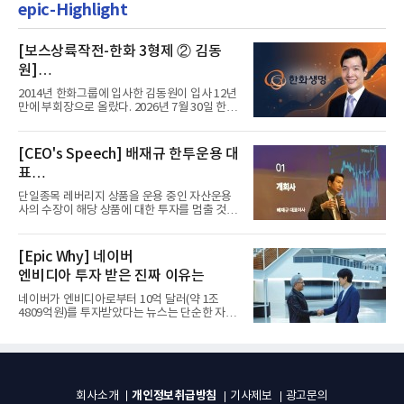
epic-Highlight
[보스상륙작전-한화 3형제 ② 김동
원]
입사 12년 만에 금융계열 수장 등극
2014년 한화그룹에 입사한 김동원이 입사 12년
만에 부회장으로 올랐다. 2026년 7월 30일 한화
그룹이 발표하고 8월 1일...
[CEO's Speech] 배재규 한투운용 대
표
“개별종목 레버리지 투자 지금이라도
단일종목 레버리지 상품을 운용 중인 자산운용
멈춰라”
사의 수장이 해당 상품에 대한 투자를 멈출 것을
당부하는 이례적인 소신...
[Epic Why] 네이버
엔비디아 투자 받은 진짜 이유는
네이버가 엔비디아로부터 10억 달러(약 1조
4809억원)를 투자받았다는 뉴스는 단순한 자금
유치 소식이 아니다. 검색과...
개인정보취급방침
회사소개
기사제보
광고문의