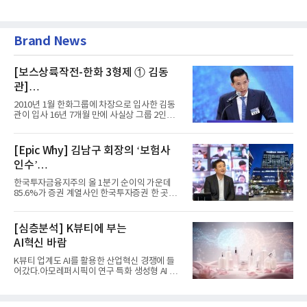
Brand News
[보스상륙작전-한화 3형제 ① 김동
관]
입사 16년 만에 수석부회장 … 경영승
2010년 1월 한화그룹에 차장으로 입사한 김동
계 ‘초읽기’
관이 입사 16년 7개월 만에 사실상 그룹 2인자
자리에 올랐다. 8월 1일자...
[Epic Why] 김남구 회장의 ‘보험사
인수’
발걸음이 신중해진 배경은?
한국투자금융지주의 올 1분기 순이익 가운데
85.6%가 증권 계열사인 한국투자증권 한 곳에
서 나왔다. 김남구 한국투자...
[심층분석] K뷰티에 부는
AI혁신 바람
K뷰티 업계도 AI를 활용한 산업혁신 경쟁에 들
어갔다.아모레퍼시픽이 연구 특화 생성형 AI 플
랫폼 LEMON을 활용해 연구...