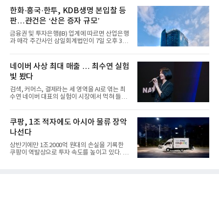
한화·흥국·한투, KDB생명 본입찰 등
판…관건은 ‘산은 증자 규모’
금융권 및 투자은행(IB) 업계에 따르면 산업은행
과 매각 주간사인 삼일회계법인이 7일 오후 3시
마감한 KDB생명보험 매...
네이버 사상 최대 매출 … 최수연 실험
빛 봤다
검색, 커머스, 결제라는 세 영역을 AI로 엮는 최
수연 네이버 대표의 실험이 시장에서 먹혀 들어
갔다. 이른바 '풀 퍼널...
쿠팡, 1조 적자에도 아시아 물류 장악
나선다
상반기에만 1조2000억 원대의 손실을 기록한
쿠팡이 역발상으로 투자 속도를 높이고 있다. 이
는 단기 수익보다 장기적...