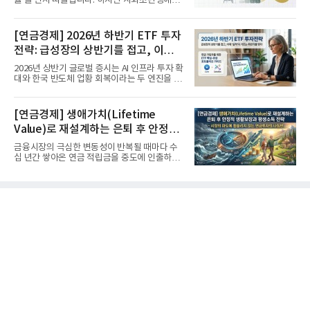
률'을 먼저 떠올립니다. 하지만 사회초년생에게
가장 거대한 자산은 계좌...
[연금경제] 2026년 하반기 ETF 투자
전략: 급성장의 상반기를 접고, 이제
'실적'이 가르는 하반기를 맞다
2026년 상반기 글로벌 증시는 AI 인프라 투자 확
대와 한국 반도체 업황 회복이라는 두 엔진을 달
고 기록적인 강세장을...
[연금경제] 생애가치(Lifetime
Value)로 재설계하는 은퇴 후 안정적
생활보장과 평생소득 전략
금융시장의 극심한 변동성이 반복될 때마다 수
십 년간 쌓아온 연금 적립금을 중도에 인출하거
나, 장기 포트폴리오를 단...