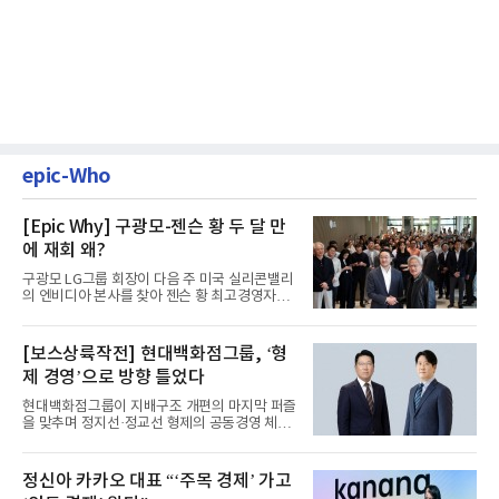
epic-Who
[Epic Why] 구광모-젠슨 황 두 달 만
에 재회 왜?
구광모 LG그룹 회장이 다음 주 미국 실리콘밸리
의 엔비디아 본사를 찾아 젠슨 황 최고경영자
(CEO)와 재회동한다. 지난...
[보스상륙작전] 현대백화점그룹, ‘형
제 경영’으로 방향 틀었다
현대백화점그룹이 지배구조 개편의 마지막 퍼즐
을 맞추며 정지선·정교선 형제의 공동경영 체제
를 사실상 굳혔다. 중간...
정신아 카카오 대표 “‘주목 경제’ 가고