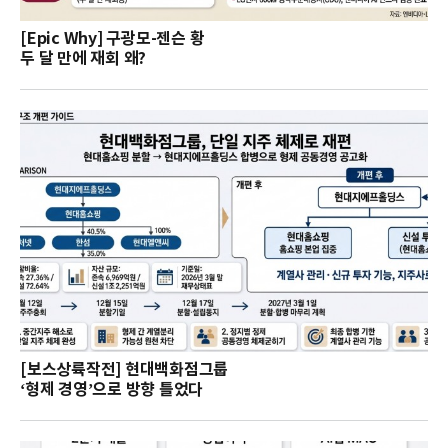
[Epic Why] 구광모-젠슨 황
두 달 만에 재회 왜?
[보스상륙작전] 현대백화점그룹
‘형제 경영’으로 방향 틀었다