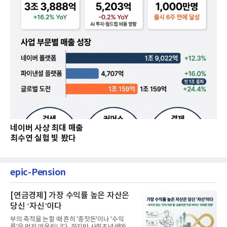
네이버 사상 최대 매출
최수연 실험 빛 봤다
epic-Pension
[연금경제] 가장 수익률 높은 자산은
당신 ‘자신’이다
부의 축적을 논할 때 흔히 '종잣돈'이나 '수익