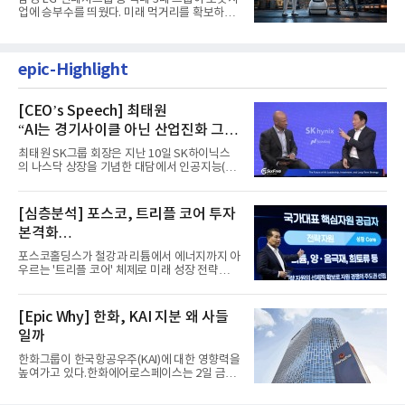
업에 승부수를 띄웠다. 미래 먹거리를 확보하기
위해 전담 조직을 출...
epic-Highlight
[CEO’s Speech] 최태원
“AI는 경기사이클 아닌 산업진화 그
자체”
최태원 SK그룹 회장은 지난 10일 SK하이닉스
의 나스닥 상장을 기념한 대담에서 인공지능(AI)
을 "일시적인 경기 사이클...
[심층분석] 포스코, 트리플 코어 투자
본격화
16조7천억원 투자 재원 마련 전략은?
포스코홀딩스가 철강과 리튬에서 에너지까지 아
우르는 '트리플 코어' 체제로 미래 성장 전략을
재편한다. 2028년까지 ...
[Epic Why] 한화, KAI 지분 왜 사들
일까
한화그룹이 한국항공우주(KAI)에 대한 영향력을
높여가고 있다.한화에어로스페이스는 2일 금융
감독원 전자공시시스템을...