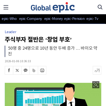
epic-Who
epic-Company
epic-Money
epic-Pension
epic-Tv
Leader
주식부자 절반은 ‘창업 부호’
50명 중 24명으로 10년 동안 두배 증가 … 바이오 약
진
2026-01-06 10:36:33