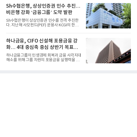
Sh수협은행, 상상인증권 인수 추진…
비은행 강화 ‘금융그룹’ 도약 발판
Sh수협은행이 상상인증권 인수를 전격 추진한
다. 지난해 사모펀드(PEF) 운용사 KCGI의 한양
증권 인수 이후 약 1년 만에...
하나금융, CIFO 신설해 포용금융 강
화… 4대 중심축 중심 상반기 목표
60% 달성
하나금융그룹이 민생경제 회복과 금융 사각지대
해소를 위해 그룹 차원의 포용금융 실행력을 대
폭 강화한다. 이승열 부...