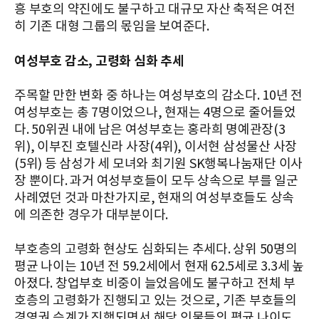
흥 부호의 약진에도 불구하고 대규모 자산 축적은 여전
히 기존 대형 그룹의 몫임을 보여준다.
여성부호 감소, 고령화 심화 추세
주목할 만한 변화 중 하나는 여성부호의 감소다. 10년 전
여성부호는 총 7명이었으나, 현재는 4명으로 줄어들었
다. 50위권 내에 남은 여성부호는 홍라희 명예관장(3
위), 이부진 호텔신라 사장(4위), 이서현 삼성물산 사장
(5위) 등 삼성가 세 모녀와 최기원 SK행복나눔재단 이사
장 뿐이다. 과거 여성부호들이 모두 상속으로 부를 일군
사례였던 것과 마찬가지로, 현재의 여성부호들도 상속
에 의존한 경우가 대부분이다.
부호층의 고령화 현상도 심화되는 추세다. 상위 50명의
평균 나이는 10년 전 59.2세에서 현재 62.5세로 3.3세 높
아졌다. 창업부호 비중이 늘었음에도 불구하고 전체 부
호층의 고령화가 진행되고 있는 것으로, 기존 부호들의
경영권 승계가 진행되면서 해당 인물들의 평균 나이도