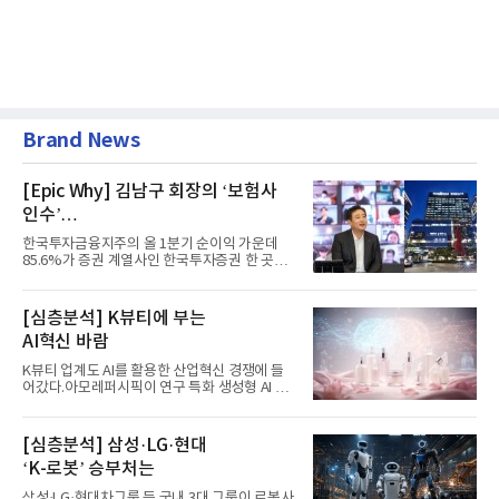
Brand News
[Epic Why] 김남구 회장의 ‘보험사
인수’
발걸음이 신중해진 배경은?
한국투자금융지주의 올 1분기 순이익 가운데
85.6%가 증권 계열사인 한국투자증권 한 곳에
서 나왔다. 김남구 한국투자...
[심층분석] K뷰티에 부는
AI혁신 바람
K뷰티 업계도 AI를 활용한 산업혁신 경쟁에 들
어갔다.아모레퍼시픽이 연구 특화 생성형 AI 플
랫폼 LEMON을 활용해 연구...
[심층분석] 삼성·LG·현대
‘K-로봇’ 승부처는
삼성·LG·현대차그룹 등 국내 3대 그룹이 로봇사