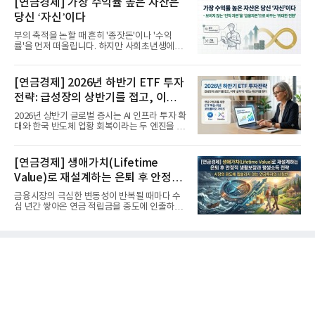
[연금경제] 가장 수익률 높은 자산은
당신 ‘자신’이다
부의 축적을 논할 때 흔히 '종잣돈'이나 '수익
률'을 먼저 떠올립니다. 하지만 사회초년생에게
가장 거대한 자산은 계좌...
[연금경제] 2026년 하반기 ETF 투자
전략: 급성장의 상반기를 접고, 이제
'실적'이 가르는 하반기를 맞다
2026년 상반기 글로벌 증시는 AI 인프라 투자 확
대와 한국 반도체 업황 회복이라는 두 엔진을 달
고 기록적인 강세장을...
[연금경제] 생애가치(Lifetime
Value)로 재설계하는 은퇴 후 안정적
생활보장과 평생소득 전략
금융시장의 극심한 변동성이 반복될 때마다 수
십 년간 쌓아온 연금 적립금을 중도에 인출하거
나, 장기 포트폴리오를 단...