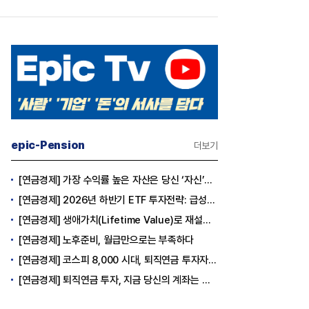
epic-Pension
더보기
[연금경제] 가장 수익률 높은 자산은 당신 ‘자신’이다
[연금경제] 2026년 하반기 ETF 투자전략: 급성장의 상반기를 접고, 이제 '실적'이 가르는 하반기를 맞다
[연금경제] 생애가치(Lifetime Value)로 재설계하는 은퇴 후 안정적 생활보장과 평생소득 전략
[연금경제] 노후준비, 월급만으로는 부족하다
[연금경제] 코스피 8,000 시대, 퇴직연금 투자자는 왜 지금 FOMO를 경계해야 하는가
[연금경제] 퇴직연금 투자, 지금 당신의 계좌는 어느 편인가?