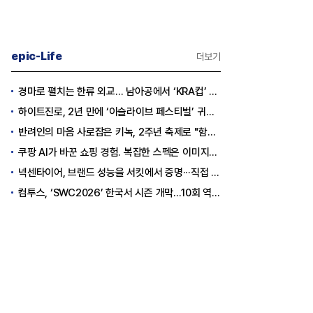
epic-Life
더보기
경마로 펼치는 한류 외교… 남아공에서 ‘KRA컵’ 개최하는 한국마사회
하이트진로, 2년 만에 ‘이슬라이브 페스티벌’ 귀환…25,000명 규모 대확장
반려인의 마음 사로잡은 키녹, 2주년 축제로 "함께하는 즐거움"을 선물하다
건의 재구성] LG화학
[심층분석] 삼각파고에 휩싸인 카카
쿠팡 AI가 바꾼 쇼핑 경험. 복잡한 스펙은 이미지로, 수백 개 리뷰는 한눈에…
 OLED 특허전 승소 전모
오
넥센타이어, 브랜드 성능을 서킷에서 증명···직접 체험하는 고객 참여형 마케팅 확대
탈출구는?
컴투스, ‘SWC2026’ 한국서 시즌 개막…10회 역사를 이어갈 챔피언은 누가 될까