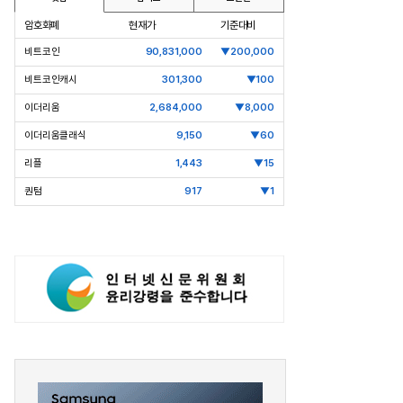
암호화폐
현재가
기준대비
비트코인
90,831,000
▼200,000
비트코인캐시
301,300
▼100
이더리움
2,684,000
▼8,000
이더리움클래식
9,150
▼60
리플
1,443
▼15
퀀텀
917
▼1