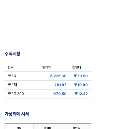
주식시황
항목
현재가
전일대비
코스피
6,225.88
▼70.50
코스닥
781.87
▼19.80
코스피200
970.50
▼12.42
pic Why] 김남구 회장의 ‘보험사
[Epic Why] 러트닉 장관
’
삼성·SK에 생산시설 건설 촉구. 노림
걸음이 신중해진 배경은?
수는?
가상화폐 시세
빗썸
업비트
코인원