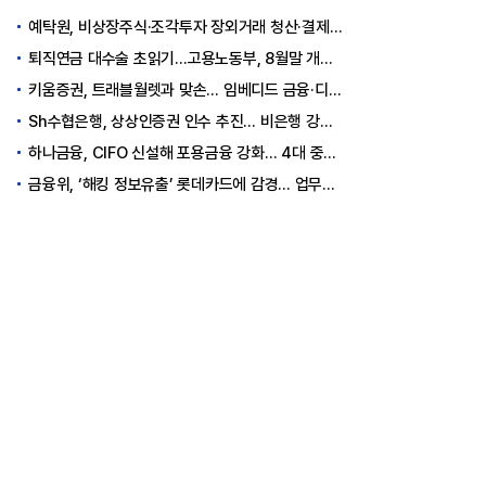
예탁원, 비상장주식·조각투자 장외거래 청산·결제 인프라 구축 착수
퇴직연금 대수술 초읽기…고용노동부, 8월말 개정안 발표
키움증권, 트래블월렛과 맞손… 임베디드 금융·디지털 자산 신사업 추진
Sh수협은행, 상상인증권 인수 추진… 비은행 강화 ‘금융그룹’ 도약 발판
하나금융, CIFO 신설해 포용금융 강화… 4대 중심축 중심 상반기 목표 60% 달성
금융위, ‘해킹 정보유출’ 롯데카드에 감경... 업무정지 1.5개월