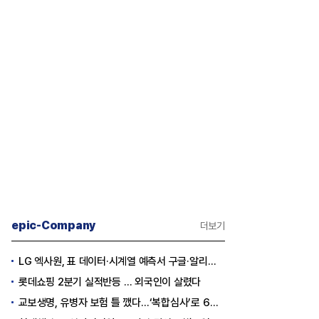
epic-Company
더보기
LG 엑사원, 표 데이터·시계열 예측서 구글·알리바바 제쳤다
롯데쇼핑 2분기 실적반등 … 외국인이 살렸다
교보생명, 유병자 보험 틀 깼다…‘복합심사’로 6개월 독점권 획득