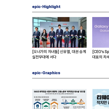
epic-Highlight
, KAI 지분 왜 사들
[오너가의 자녀들] 신유열, 대권 승계
[CEO’s 
실전무대에 서다
대표의 차
epic-Graphics