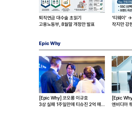
퇴직연금 대수술 초읽기
‘티웨이’ →
고용노동부, 8월말 개정안 발표
작지만 강
Epic Why
성·현대차는 왜
[Epic Why] 코오롱 이규호
[Epic W
까
3상 실패 1주일만에 티슈진 2억 매
엔비디아 투
수 왜?