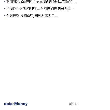
현대해상, 소셜아이어워드 3관왕 달성…‘빌드업 육아’ 소통 결실
‘티웨이’ → ‘트리니티’… 작지만 강한 항공사로 승부
삼성전자-넷리스트, 적에서 동지로…
epic-Money
더보기