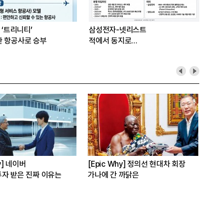
 ‘트리니티’
삼성전자-넷리스트
한 항공사로 승부
적에서 동지로…
hy] 네이버
[Epic Why] 정의선 현대차 회장
[E
자 받은 진짜 이유는
가나에 간 까닭은
인수
발