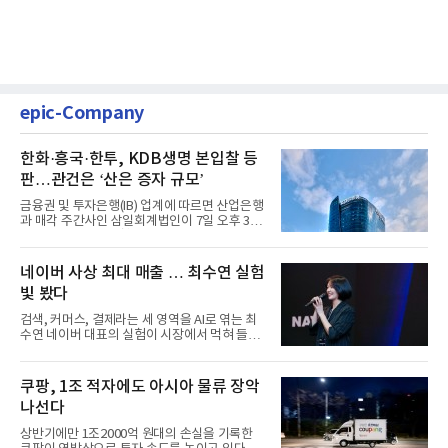
epic-Company
한화·흥국·한투, KDB생명 본입찰 등
판…관건은 ‘산은 증자 규모’
금융권 및 투자은행(IB) 업계에 따르면 산업은행
과 매각 주간사인 삼일회계법인이 7일 오후 3시
마감한 KDB생명보험 매...
네이버 사상 최대 매출 … 최수연 실험
빛 봤다
검색, 커머스, 결제라는 세 영역을 AI로 엮는 최
수연 네이버 대표의 실험이 시장에서 먹혀 들어
갔다. 이른바 '풀 퍼널...
쿠팡, 1조 적자에도 아시아 물류 장악
나선다
상반기에만 1조2000억 원대의 손실을 기록한