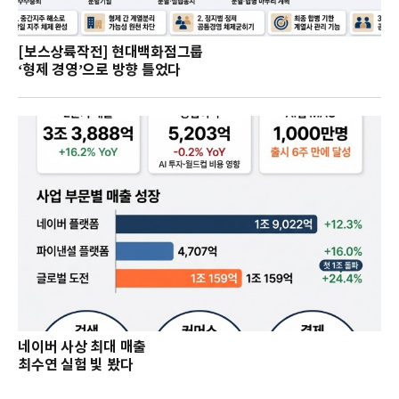
[보스상륙작전] 현대백화점그룹
‘형제 경영’으로 방향 틀었다
네이버 사상 최대 매출
최수연 실험 빛 봤다