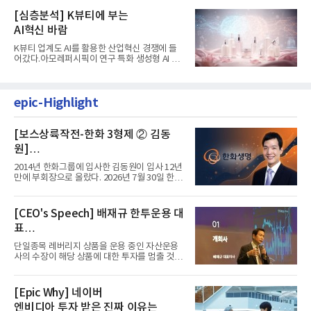
[심층분석] K뷰티에 부는
AI혁신 바람
K뷰티 업계도 AI를 활용한 산업혁신 경쟁에 들
어갔다.아모레퍼시픽이 연구 특화 생성형 AI 플
랫폼 LEMON을 활용해 연구...
epic-Highlight
[보스상륙작전-한화 3형제 ② 김동
원]
입사 12년 만에 금융계열 수장 등극
2014년 한화그룹에 입사한 김동원이 입사 12년
만에 부회장으로 올랐다. 2026년 7월 30일 한화
그룹이 발표하고 8월 1일...
[CEO's Speech] 배재규 한투운용 대
표
“개별종목 레버리지 투자 지금이라도
단일종목 레버리지 상품을 운용 중인 자산운용
멈춰라”
사의 수장이 해당 상품에 대한 투자를 멈출 것을
당부하는 이례적인 소신...
[Epic Why] 네이버
엔비디아 투자 받은 진짜 이유는