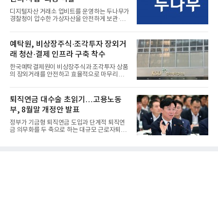
디지털자산 거래소 업비트를 운영하는 두나무가
경찰청이 압수한 가상자산을 안전하게 보관·관
리하는 전담 사업자로 ...
예탁원, 비상장주식·조각투자 장외거
래 청산·결제 인프라 구축 착수
한국예탁결제원이 비상장주식과 조각투자 상품
의 장외거래를 안전하고 효율적으로 마무리하기
위한 청산·결제 전용 인...
퇴직연금 대수술 초읽기…고용노동
부, 8월말 개정안 발표
정부가 기금형 퇴직연금 도입과 단계적 퇴직연
금 의무화를 두 축으로 하는 대규모 근로자퇴직
급여보장법(이하 근퇴법)...