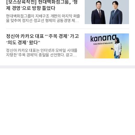
[보스상륙작전] 현대백화점그룹, ‘형
제 경영’으로 방향 틀었다
현대백화점그룹이 지배구조 개편의 마지막 퍼즐
을 맞추며 정지선·정교선 형제의 공동경영 체제
를 사실상 굳혔다. 중간...
정신아 카카오 대표 “‘주목 경제’ 가고
‘의도 경제’ 왔다”
정신아 카카오 대표는 인터넷과 모바일 시대를
지탱한 '주목 경제'의 종말을 선언했다. 광고를
클릭하는 사용자의 눈길...