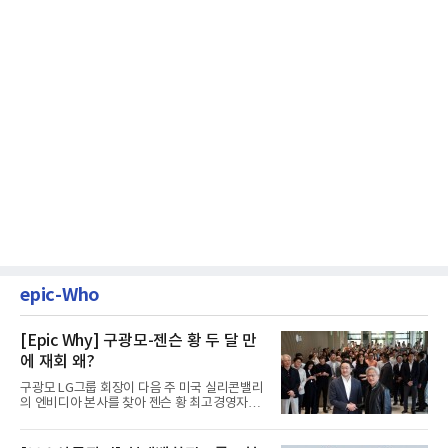
epic-Who
[Epic Why] 구광모-젠슨 황 두 달 만
에 재회 왜?
구광모 LG그룹 회장이 다음 주 미국 실리콘밸리
의 엔비디아 본사를 찾아 젠슨 황 최고경영자
(CEO)와 재회동한다. 지난...