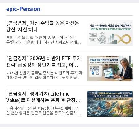
epic-Pension
[연금경제] 가장 수익률 높은 자산은
당신 ‘자신’이다
부의 축적을 논할 때 흔히 '종잣돈'이나 '수익
률'을 먼저 떠올립니다. 하지만 사회초년생에게
가장 거대한 자산은 계좌...
[연금경제] 2026년 하반기 ETF 투자
전략: 급성장의 상반기를 접고, 이제
'실적'이 가르는 하반기를 맞다
2026년 상반기 글로벌 증시는 AI 인프라 투자 확
대와 한국 반도체 업황 회복이라는 두 엔진을 달
고 기록적인 강세장을...
[연금경제] 생애가치(Lifetime
Value)로 재설계하는 은퇴 후 안정적
생활보장과 평생소득 전략
금융시장의 극심한 변동성이 반복될 때마다 수
십 년간 쌓아온 연금 적립금을 중도에 인출하거
나, 장기 포트폴리오를 단...