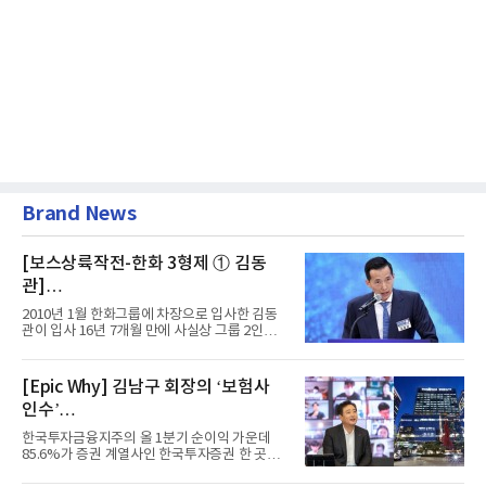
Brand News
[보스상륙작전-한화 3형제 ① 김동
관]
입사 16년 만에 수석부회장 … 경영승
2010년 1월 한화그룹에 차장으로 입사한 김동
계 ‘초읽기’
관이 입사 16년 7개월 만에 사실상 그룹 2인자
자리에 올랐다. 8월 1일자...
[Epic Why] 김남구 회장의 ‘보험사
인수’
발걸음이 신중해진 배경은?
한국투자금융지주의 올 1분기 순이익 가운데
85.6%가 증권 계열사인 한국투자증권 한 곳에
서 나왔다. 김남구 한국투자...