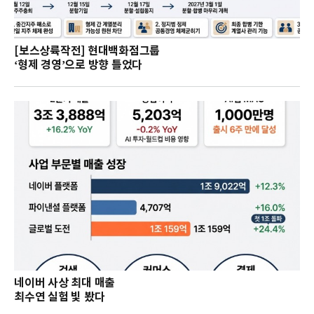
[보스상륙작전] 현대백화점그룹
‘형제 경영’으로 방향 틀었다
네이버 사상 최대 매출
최수연 실험 빛 봤다