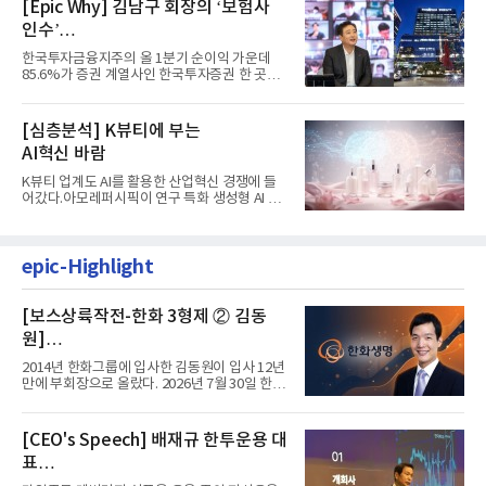
[Epic Why] 김남구 회장의 ‘보험사
인수’
발걸음이 신중해진 배경은?
한국투자금융지주의 올 1분기 순이익 가운데
85.6%가 증권 계열사인 한국투자증권 한 곳에
서 나왔다. 김남구 한국투자...
[심층분석] K뷰티에 부는
AI혁신 바람
K뷰티 업계도 AI를 활용한 산업혁신 경쟁에 들
어갔다.아모레퍼시픽이 연구 특화 생성형 AI 플
랫폼 LEMON을 활용해 연구...
epic-Highlight
[보스상륙작전-한화 3형제 ② 김동
원]
입사 12년 만에 금융계열 수장 등극
2014년 한화그룹에 입사한 김동원이 입사 12년
만에 부회장으로 올랐다. 2026년 7월 30일 한화
그룹이 발표하고 8월 1일...
[CEO's Speech] 배재규 한투운용 대
표