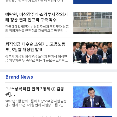
경찰청이 압수한 가상자산을 안전하게 보관·관
리하는 전담 사업자로 ...
예탁원, 비상장주식·조각투자 장외거
래 청산·결제 인프라 구축 착수
한국예탁결제원이 비상장주식과 조각투자 상품
의 장외거래를 안전하고 효율적으로 마무리하기
위한 청산·결제 전용 인...
퇴직연금 대수술 초읽기…고용노동
부, 8월말 개정안 발표
정부가 기금형 퇴직연금 도입과 단계적 퇴직연
금 의무화를 두 축으로 하는 대규모 근로자퇴직
급여보장법(이하 근퇴법)...
Brand News
[보스상륙작전-한화 3형제 ① 김동
관]
입사 16년 만에 수석부회장 … 경영승
2010년 1월 한화그룹에 차장으로 입사한 김동
계 ‘초읽기’
관이 입사 16년 7개월 만에 사실상 그룹 2인자
자리에 올랐다. 8월 1일자...