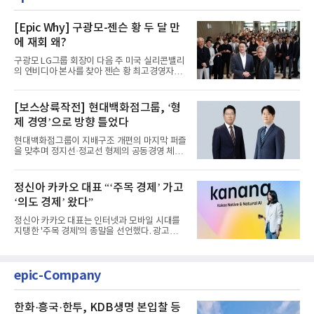
[Epic Why] 구광모-젠슨 황 두 달 만
에 재회 왜?
구광모 LG그룹 회장이 다음 주 미국 실리콘밸리
의 엔비디아 본사를 찾아 젠슨 황 최고경영자
(CEO)와 재회동한다. 지난...
[보스상륙작전] 현대백화점그룹, ‘형
제 경영’으로 방향 틀었다
현대백화점그룹이 지배구조 개편의 마지막 퍼즐
을 맞추며 정지선·정교선 형제의 공동경영 체제
를 사실상 굳혔다. 중간...
정신아 카카오 대표 “‘주목 경제’ 가고
‘의도 경제’ 왔다”
정신아 카카오 대표는 인터넷과 모바일 시대를
지탱한 '주목 경제'의 종말을 선언했다. 광고를
클릭하는 사용자의 눈길...
epic-Company
한화·흥국·한투, KDB생명 본입찰 등