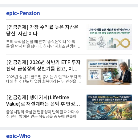
epic-Pension
[연금경제] 가장 수익률 높은 자산은
당신 ‘자신’이다
부의 축적을 논할 때 흔히 '종잣돈'이나 '수익
률'을 먼저 떠올립니다. 하지만 사회초년생에게
가장 거대한 자산은 계좌...
[연금경제] 2026년 하반기 ETF 투자
전략: 급성장의 상반기를 접고, 이제
'실적'이 가르는 하반기를 맞다
2026년 상반기 글로벌 증시는 AI 인프라 투자 확
대와 한국 반도체 업황 회복이라는 두 엔진을 달
고 기록적인 강세장을...
[연금경제] 생애가치(Lifetime
Value)로 재설계하는 은퇴 후 안정적
생활보장과 평생소득 전략
금융시장의 극심한 변동성이 반복될 때마다 수
십 년간 쌓아온 연금 적립금을 중도에 인출하거
나, 장기 포트폴리오를 단...
epic-Who