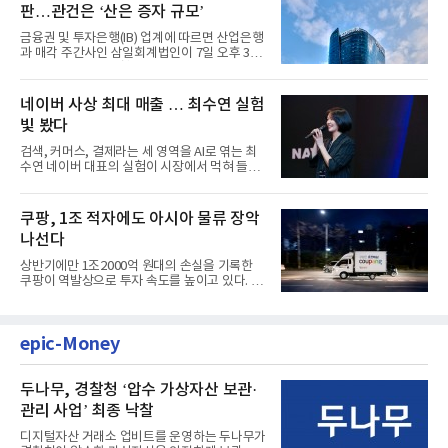
판…관건은 ‘산은 증자 규모’
금융권 및 투자은행(IB) 업계에 따르면 산업은행
과 매각 주간사인 삼일회계법인이 7일 오후 3시
마감한 KDB생명보험 매...
네이버 사상 최대 매출 … 최수연 실험
빛 봤다
검색, 커머스, 결제라는 세 영역을 AI로 엮는 최
수연 네이버 대표의 실험이 시장에서 먹혀 들어
갔다. 이른바 '풀 퍼널...
쿠팡, 1조 적자에도 아시아 물류 장악
나선다
상반기에만 1조2000억 원대의 손실을 기록한
쿠팡이 역발상으로 투자 속도를 높이고 있다. 이
는 단기 수익보다 장기적...
epic-Money
두나무, 경찰청 ‘압수 가상자산 보관·
관리 사업’ 최종 낙찰
디지털자산 거래소 업비트를 운영하는 두나무가