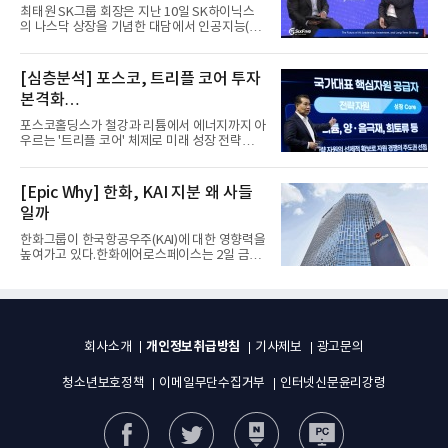
자체”
최태원 SK그룹 회장은 지난 10일 SK하이닉스
의 나스닥 상장을 기념한 대담에서 인공지능(AI)
을 "일시적인 경기 사이클...
[심층분석] 포스코, 트리플 코어 투자
본격화
16조7천억원 투자 재원 마련 전략은?
포스코홀딩스가 철강과 리튬에서 에너지까지 아
우르는 '트리플 코어' 체제로 미래 성장 전략을
재편한다. 2028년까지 ...
[Epic Why] 한화, KAI 지분 왜 사들
일까
한화그룹이 한국항공우주(KAI)에 대한 영향력을
높여가고 있다.한화에어로스페이스는 2일 금융
감독원 전자공시시스템을...
개인정보취급방침
회사소개
기사제보
광고문의
청소년보호정책
이메일무단수집거부
인터넷신문윤리강령