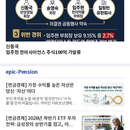
신동국
임주현 한미사이언스 주식100억 가압류
epic-Pension
[연금경제] 가장 수익률 높은 자산은
당신 ‘자신’이다
부의 축적을 논할 때 흔히 '종잣돈'이나 '수익
률'을 먼저 떠올립니다. 하지만 사회초년생에게
가장 거대한 자산은 계좌...
[연금경제] 2026년 하반기 ETF 투자
전략: 급성장의 상반기를 접고, 이제