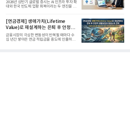
'실적'이 가르는 하반기를 맞다
2026년 상반기 글로벌 증시는 AI 인프라 투자 확
대와 한국 반도체 업황 회복이라는 두 엔진을 달
고 기록적인 강세장을...
[연금경제] 생애가치(Lifetime
Value)로 재설계하는 은퇴 후 안정적
생활보장과 평생소득 전략
금융시장의 극심한 변동성이 반복될 때마다 수
십 년간 쌓아온 연금 적립금을 중도에 인출하거
나, 장기 포트폴리오를 단...