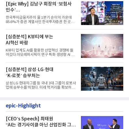
[Epic Why] 김남구 회장의 ‘보험사
인수’
발걸음이 신중해진 배경은?
한국투자금융지주의 올 1분기 순이익 가운데
85.6%가 증권 계열사인 한국투자증권 한 곳에
서 나왔다. 김남구 한국투자...
[심층분석] K뷰티에 부는
AI혁신 바람
K뷰티 업계도 AI를 활용한 산업혁신 경쟁에 들
어갔다.아모레퍼시픽이 연구 특화 생성형 AI 플
랫폼 LEMON을 활용해 연구...
[심층분석] 삼성·LG·현대
‘K-로봇’ 승부처는
삼성·LG·현대차그룹 등 국내 3대 그룹이 로봇사
업에 승부수를 띄웠다. 미래 먹거리를 확보하기
위해 전담 조직을 출...
epic-Highlight
[CEO’s Speech] 최태원
“AI는 경기사이클 아닌 산업진화 그