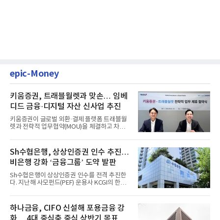
epic-Money
키움증권, 트래블월렛과 맞손… 임베
디드 금융·디지털 자산 신사업 추진
키움증권이 글로벌 외환·결제 플랫폼 트래블월
렛과 전략적 업무협약(MOU)을 체결하고 차세
대 디지털 금융 시장 선점에...
Sh수협은행, 상상인증권 인수 추진…
비은행 강화 ‘금융그룹’ 도약 발판
Sh수협은행이 상상인증권 인수를 전격 추진한
다. 지난해 사모펀드(PEF) 운용사 KCGI의 한양
증권 인수 이후 약 1년 만에...
하나금융, CIFO 신설해 포용금융 강
화… 4대 중심축 중심 상반기 목표