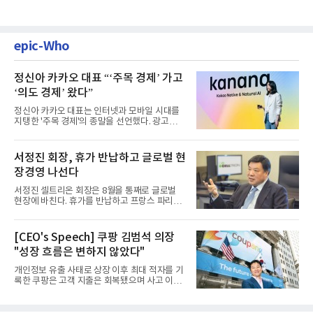
epic-Who
정신아 카카오 대표 “‘주목 경제’ 가고
‘의도 경제’ 왔다”
정신아 카카오 대표는 인터넷과 모바일 시대를
지탱한 '주목 경제'의 종말을 선언했다. 광고를
클릭하는 사용자의 눈길...
서정진 회장, 휴가 반납하고 글로벌 현
장경영 나선다
서정진 셀트리온 회장은 8월을 통째로 글로벌
현장에 바친다. 휴가를 반납하고 프랑스 파리에
서 출발해 유럽 전역을 거...
[CEO's Speech] 쿠팡 김범석 의장
"성장 흐름은 변하지 않았다"
개인정보 유출 사태로 상장 이후 최대 적자를 기
록한 쿠팡은 고객 지출은 회복됐으며 사고 이전
과 같은 성장흐름으로 ...