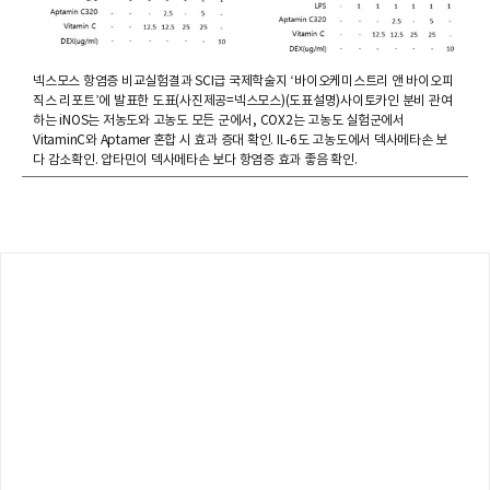
넥스모스 항염증 비교실험결과 SCI급 국제학술지 ‘바이오케미스트리 앤 바이오피
직스 리포트’에 발표한 도표(사진제공=넥스모스)(도표설명)사이토카인 분비 관여
하는 iNOS는 저농도와 고농도 모든 군에서, COX2는 고농도 실험군에서
VitaminC와 Aptamer 혼합 시 효과 증대 확인. IL-6도 고농도에서 덱사메타손 보
다 감소확인. 압타민이 덱사메타손 보다 항염증 효과 좋음 확인.