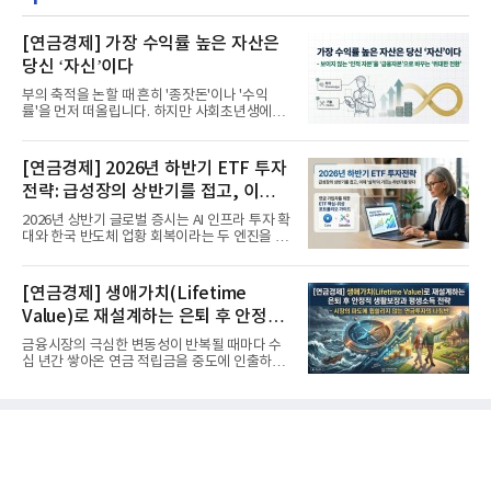
[연금경제] 가장 수익률 높은 자산은
당신 ‘자신’이다
부의 축적을 논할 때 흔히 '종잣돈'이나 '수익
률'을 먼저 떠올립니다. 하지만 사회초년생에게
가장 거대한 자산은 계좌...
[연금경제] 2026년 하반기 ETF 투자
전략: 급성장의 상반기를 접고, 이제
'실적'이 가르는 하반기를 맞다
2026년 상반기 글로벌 증시는 AI 인프라 투자 확
대와 한국 반도체 업황 회복이라는 두 엔진을 달
고 기록적인 강세장을...
[연금경제] 생애가치(Lifetime
Value)로 재설계하는 은퇴 후 안정적
생활보장과 평생소득 전략
금융시장의 극심한 변동성이 반복될 때마다 수
십 년간 쌓아온 연금 적립금을 중도에 인출하거
나, 장기 포트폴리오를 단...