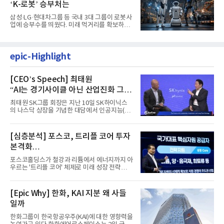
‘K-로봇’ 승부처는
삼성·LG·현대차그룹 등 국내 3대 그룹이 로봇사
업에 승부수를 띄웠다. 미래 먹거리를 확보하기
위해 전담 조직을 출...
epic-Highlight
[CEO’s Speech] 최태원
“AI는 경기사이클 아닌 산업진화 그
자체”
최태원 SK그룹 회장은 지난 10일 SK하이닉스
의 나스닥 상장을 기념한 대담에서 인공지능(AI)
을 "일시적인 경기 사이클...
[심층분석] 포스코, 트리플 코어 투자
본격화
16조7천억원 투자 재원 마련 전략은?
포스코홀딩스가 철강과 리튬에서 에너지까지 아
우르는 '트리플 코어' 체제로 미래 성장 전략을
재편한다. 2028년까지 ...
[Epic Why] 한화, KAI 지분 왜 사들
일까
한화그룹이 한국항공우주(KAI)에 대한 영향력을