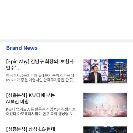
Brand News
[Epic Why] 김남구 회장의 ‘보험사
인수’
발걸음이 신중해진 배경은?
한국투자금융지주의 올 1분기 순이익 가운데
85.6%가 증권 계열사인 한국투자증권 한 곳에
서 나왔다. 김남구 한국투자...
[심층분석] K뷰티에 부는
AI혁신 바람
K뷰티 업계도 AI를 활용한 산업혁신 경쟁에 들
어갔다.아모레퍼시픽이 연구 특화 생성형 AI 플
랫폼 LEMON을 활용해 연구...
[심층분석] 삼성·LG·현대