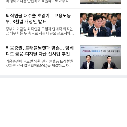
의 장외거래를 안전하고 효율적으로 마무리하기
위한 청산·결제 전용 인...
퇴직연금 대수술 초읽기…고용노동
부, 8월말 개정안 발표
정부가 기금형 퇴직연금 도입과 단계적 퇴직연
금 의무화를 두 축으로 하는 대규모 근로자퇴직
급여보장법(이하 근퇴법)...
키움증권, 트래블월렛과 맞손… 임베
디드 금융·디지털 자산 신사업 추진
키움증권이 글로벌 외환·결제 플랫폼 트래블월
렛과 전략적 업무협약(MOU)을 체결하고 차세
대 디지털 금융 시장 선점에...