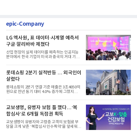
epic-Company
LG 엑사원, 표 데이터·시계열 예측서
구글·알리바바 제쳤다
산업 현장의 실제 데이터를 예측하는 인공지능
분야에서 한국 기업이 미국과 중국의 거대 기술
기업들을 제치고 세계 ...
롯데쇼핑 2분기 실적반등 … 외국인이
살렸다
롯데쇼핑의 2분기 연결 기준 매출은 3조4850억
원으로 전년 동기 대비 4.0% 증가에 그쳤지만,
영업이익은 899억원으로 ...
교보생명, 유병자 보험 틀 깼다…‘복
합심사’로 6개월 독점권 획득
교보생명이 유병자와 고령층 고객의 보험료 부
담을 크게 낮춘 ‘복합심사 인수특약’을 앞세워
생명보험협회로부터 6개...