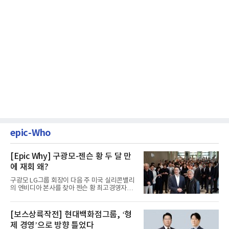
epic-Who
[Epic Why] 구광모-젠슨 황 두 달 만
에 재회 왜?
구광모 LG그룹 회장이 다음 주 미국 실리콘밸리
의 엔비디아 본사를 찾아 젠슨 황 최고경영자
(CEO)와 재회동한다. 지난...
[보스상륙작전] 현대백화점그룹, ‘형
제 경영’으로 방향 틀었다