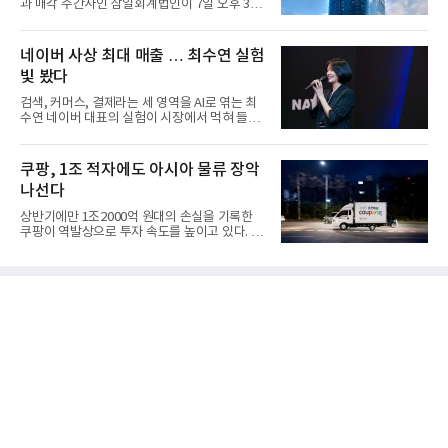
과 매각 주간사인 삼일회계법인이 7일 오후 3시
마감한 KDB생명보험 매...
네이버 사상 최대 매출 … 최수연 실험
빛 봤다
검색, 커머스, 결제라는 세 영역을 AI로 엮는 최
수연 네이버 대표의 실험이 시장에서 먹혀 들어
갔다. 이른바 '풀 퍼널...
쿠팡, 1조 적자에도 아시아 물류 장악
나선다
상반기에만 1조2000억 원대의 손실을 기록한
쿠팡이 역발상으로 투자 속도를 높이고 있다. 이
는 단기 수익보다 장기적...