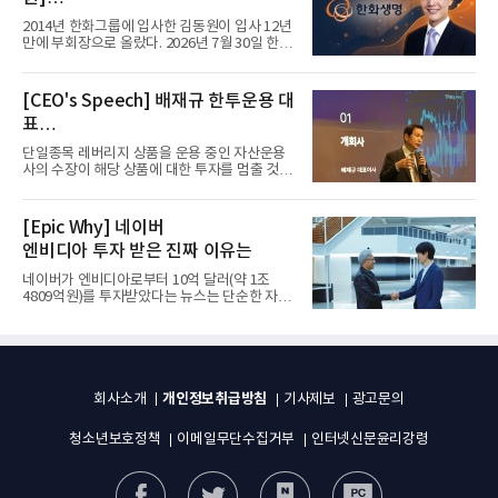
입사 12년 만에 금융계열 수장 등극
2014년 한화그룹에 입사한 김동원이 입사 12년
만에 부회장으로 올랐다. 2026년 7월 30일 한화
그룹이 발표하고 8월 1일...
[CEO's Speech] 배재규 한투운용 대
표
“개별종목 레버리지 투자 지금이라도
단일종목 레버리지 상품을 운용 중인 자산운용
멈춰라”
사의 수장이 해당 상품에 대한 투자를 멈출 것을
당부하는 이례적인 소신...
[Epic Why] 네이버
엔비디아 투자 받은 진짜 이유는
네이버가 엔비디아로부터 10억 달러(약 1조
4809억원)를 투자받았다는 뉴스는 단순한 자금
유치 소식이 아니다. 검색과...
개인정보취급방침
회사소개
기사제보
광고문의
청소년보호정책
이메일무단수집거부
인터넷신문윤리강령