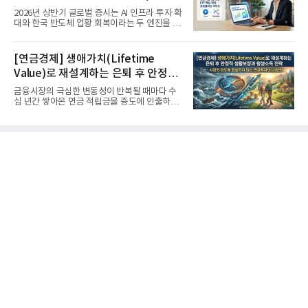
'실적'이 가르는 하반기를 맞다
2026년 상반기 글로벌 증시는 AI 인프라 투자 확
대와 한국 반도체 업황 회복이라는 두 엔진을 달
고 기록적인 강세장을...
[연금경제] 생애가치(Lifetime
Value)로 재설계하는 은퇴 후 안정적
생활보장과 평생소득 전략
금융시장의 극심한 변동성이 반복될 때마다 수
십 년간 쌓아온 연금 적립금을 중도에 인출하거
나, 장기 포트폴리오를 단...