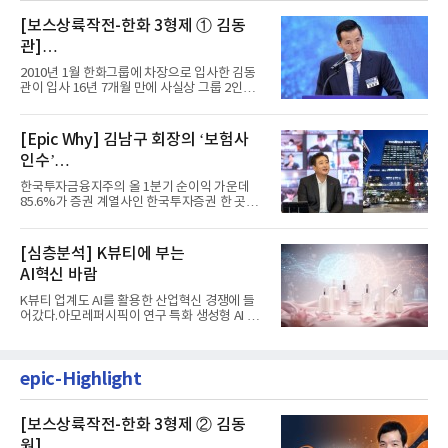
[보스상륙작전-한화 3형제 ① 김동
관]
입사 16년 만에 수석부회장 … 경영승
2010년 1월 한화그룹에 차장으로 입사한 김동
계 ‘초읽기’
관이 입사 16년 7개월 만에 사실상 그룹 2인자
자리에 올랐다. 8월 1일자...
[Epic Why] 김남구 회장의 ‘보험사
인수’
발걸음이 신중해진 배경은?
한국투자금융지주의 올 1분기 순이익 가운데
85.6%가 증권 계열사인 한국투자증권 한 곳에
서 나왔다. 김남구 한국투자...
[심층분석] K뷰티에 부는
AI혁신 바람
K뷰티 업계도 AI를 활용한 산업혁신 경쟁에 들
어갔다.아모레퍼시픽이 연구 특화 생성형 AI 플
랫폼 LEMON을 활용해 연구...
epic-Highlight
[보스상륙작전-한화 3형제 ② 김동
원]