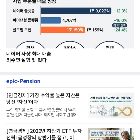
네이버 사상 최대 매출
최수연 실험 빛 봤다
epic-Pension
[연금경제] 가장 수익률 높은 자산은
당신 ‘자신’이다
부의 축적을 논할 때 흔히 '종잣돈'이나 '수익
률'을 먼저 떠올립니다. 하지만 사회초년생에게
가장 거대한 자산은 계좌...
[연금경제] 2026년 하반기 ETF 투자
전략: 급성장의 상반기를 접고, 이제