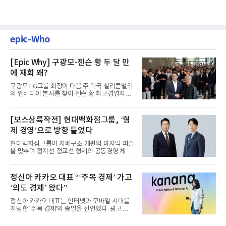
epic-Who
[Epic Why] 구광모-젠슨 황 두 달 만
에 재회 왜?
구광모 LG그룹 회장이 다음 주 미국 실리콘밸리
의 엔비디아 본사를 찾아 젠슨 황 최고경영자
(CEO)와 재회동한다. 지난...
[보스상륙작전] 현대백화점그룹, ‘형
제 경영’으로 방향 틀었다
현대백화점그룹이 지배구조 개편의 마지막 퍼즐
을 맞추며 정지선·정교선 형제의 공동경영 체제
를 사실상 굳혔다. 중간...
정신아 카카오 대표 “‘주목 경제’ 가고
‘의도 경제’ 왔다”
정신아 카카오 대표는 인터넷과 모바일 시대를
지탱한 '주목 경제'의 종말을 선언했다. 광고를
클릭하는 사용자의 눈길...