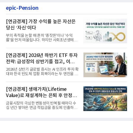
epic-Pension
[연금경제] 가장 수익률 높은 자산은
당신 ‘자신’이다
부의 축적을 논할 때 흔히 '종잣돈'이나 '수익
률'을 먼저 떠올립니다. 하지만 사회초년생에게
가장 거대한 자산은 계좌...
[연금경제] 2026년 하반기 ETF 투자
전략: 급성장의 상반기를 접고, 이제
'실적'이 가르는 하반기를 맞다
2026년 상반기 글로벌 증시는 AI 인프라 투자 확
대와 한국 반도체 업황 회복이라는 두 엔진을 달
고 기록적인 강세장을...
[연금경제] 생애가치(Lifetime
Value)로 재설계하는 은퇴 후 안정적
생활보장과 평생소득 전략
금융시장의 극심한 변동성이 반복될 때마다 수
십 년간 쌓아온 연금 적립금을 중도에 인출하거
나, 장기 포트폴리오를 단...