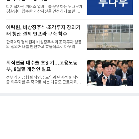
디지털자산 거래소 업비트를 운영하는 두나무가
경찰청이 압수한 가상자산을 안전하게 보관·관
리하는 전담 사업자로 ...
예탁원, 비상장주식·조각투자 장외거
래 청산·결제 인프라 구축 착수
한국예탁결제원이 비상장주식과 조각투자 상품
의 장외거래를 안전하고 효율적으로 마무리하기
위한 청산·결제 전용 인...
퇴직연금 대수술 초읽기…고용노동
부, 8월말 개정안 발표
정부가 기금형 퇴직연금 도입과 단계적 퇴직연
금 의무화를 두 축으로 하는 대규모 근로자퇴직
급여보장법(이하 근퇴법)...