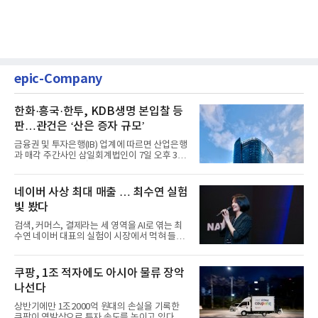
epic-Company
한화·흥국·한투, KDB생명 본입찰 등
판…관건은 ‘산은 증자 규모’
금융권 및 투자은행(IB) 업계에 따르면 산업은행
과 매각 주간사인 삼일회계법인이 7일 오후 3시
마감한 KDB생명보험 매...
네이버 사상 최대 매출 … 최수연 실험
빛 봤다
검색, 커머스, 결제라는 세 영역을 AI로 엮는 최
수연 네이버 대표의 실험이 시장에서 먹혀 들어
갔다. 이른바 '풀 퍼널...
쿠팡, 1조 적자에도 아시아 물류 장악
나선다
상반기에만 1조2000억 원대의 손실을 기록한
쿠팡이 역발상으로 투자 속도를 높이고 있다. 이