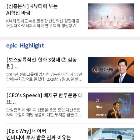
[심층분석] K뷰티에 부는
AI혁신 바람
K뷰티 업계도 AI를 활용한 산업혁신 경쟁에 들
어갔다.아모레퍼시픽이 연구 특화 생성형 AI 플
랫폼 LEMON을 활용해 연구...
epic-Highlight
[보스상륙작전-한화 3형제 ② 김동
원]
입사 12년 만에 금융계열 수장 등극
2014년 한화그룹에 입사한 김동원이 입사 12년
만에 부회장으로 올랐다. 2026년 7월 30일 한화
그룹이 발표하고 8월 1일...
[CEO's Speech] 배재규 한투운용 대
표
“개별종목 레버리지 투자 지금이라도
단일종목 레버리지 상품을 운용 중인 자산운용
멈춰라”
사의 수장이 해당 상품에 대한 투자를 멈출 것을
당부하는 이례적인 소신...
[Epic Why] 네이버
엔비디아 투자 받은 진짜 이유는