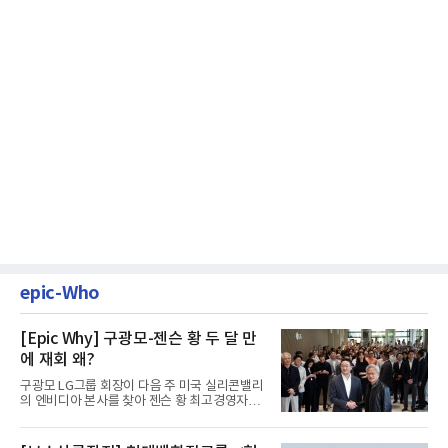
epic-Who
[Epic Why] 구광모-젠슨 황 두 달 만
에 재회 왜?
구광모 LG그룹 회장이 다음 주 미국 실리콘밸리
의 엔비디아 본사를 찾아 젠슨 황 최고경영자
(CEO)와 재회동한다. 지난...