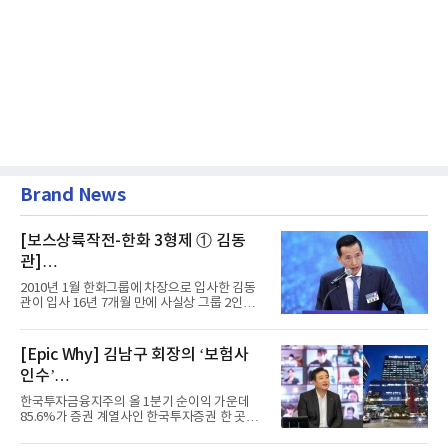
Brand News
[보스상륙작전-한화 3형제 ① 김동
관]
입사 16년 만에 수석부회장 … 경영승
2010년 1월 한화그룹에 차장으로 입사한 김동
계 ‘초읽기’
관이 입사 16년 7개월 만에 사실상 그룹 2인자
자리에 올랐다. 8월 1일자...
[Epic Why] 김남구 회장의 ‘보험사
인수’
발걸음이 신중해진 배경은?
한국투자금융지주의 올 1분기 순이익 가운데
85.6%가 증권 계열사인 한국투자증권 한 곳에
서 나왔다. 김남구 한국투자...