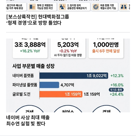
[보스상륙작전] 현대백화점그룹
‘형제 경영’으로 방향 틀었다
네이버 사상 최대 매출
최수연 실험 빛 봤다