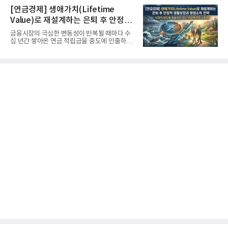
[연금경제] 생애가치(Lifetime
Value)로 재설계하는 은퇴 후 안정적
생활보장과 평생소득 전략
금융시장의 극심한 변동성이 반복될 때마다 수
십 년간 쌓아온 연금 적립금을 중도에 인출하거
나, 장기 포트폴리오를 단...