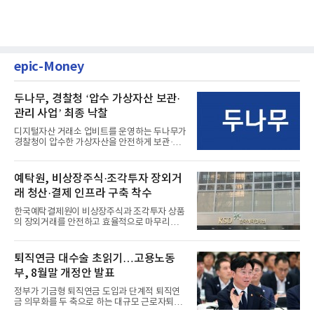
epic-Money
두나무, 경찰청 ‘압수 가상자산 보관·
관리 사업’ 최종 낙찰
디지털자산 거래소 업비트를 운영하는 두나무가
경찰청이 압수한 가상자산을 안전하게 보관·관
리하는 전담 사업자로 ...
예탁원, 비상장주식·조각투자 장외거
래 청산·결제 인프라 구축 착수
한국예탁결제원이 비상장주식과 조각투자 상품
의 장외거래를 안전하고 효율적으로 마무리하기
위한 청산·결제 전용 인...
퇴직연금 대수술 초읽기…고용노동
부, 8월말 개정안 발표
정부가 기금형 퇴직연금 도입과 단계적 퇴직연
금 의무화를 두 축으로 하는 대규모 근로자퇴직
급여보장법(이하 근퇴법)...