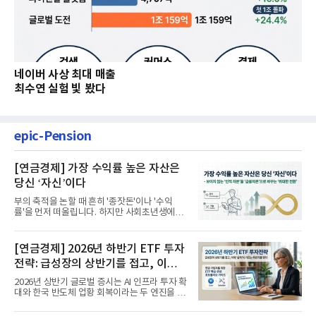
네이버 사상 최대 매출
최수연 실험 빛 봤다
epic-Pension
[연금경제] 가장 수익률 높은 자산은
당신 ‘자신’이다
부의 축적을 논할 때 흔히 '종잣돈'이나 '수익
률'을 먼저 떠올립니다. 하지만 사회초년생에게
가장 거대한 자산은 계좌...
[연금경제] 2026년 하반기 ETF 투자
전략: 급성장의 상반기를 접고, 이제
'실적'이 가르는 하반기를 맞다
2026년 상반기 글로벌 증시는 AI 인프라 투자 확
대와 한국 반도체 업황 회복이라는 두 엔진을 달
고 기록적인 강세장을...