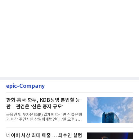
epic-Company
한화·흥국·한투, KDB생명 본입찰 등
판…관건은 ‘산은 증자 규모’
금융권 및 투자은행(IB) 업계에 따르면 산업은행
과 매각 주간사인 삼일회계법인이 7일 오후 3시
마감한 KDB생명보험 매...
네이버 사상 최대 매출 … 최수연 실험