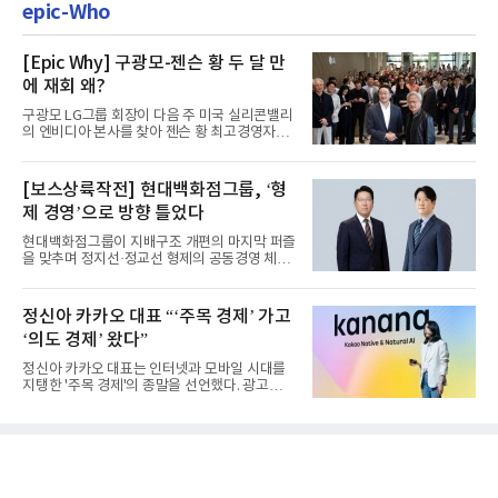
epic-Who
[Epic Why] 구광모-젠슨 황 두 달 만
에 재회 왜?
구광모 LG그룹 회장이 다음 주 미국 실리콘밸리
의 엔비디아 본사를 찾아 젠슨 황 최고경영자
(CEO)와 재회동한다. 지난...
[보스상륙작전] 현대백화점그룹, ‘형
제 경영’으로 방향 틀었다
현대백화점그룹이 지배구조 개편의 마지막 퍼즐
을 맞추며 정지선·정교선 형제의 공동경영 체제
를 사실상 굳혔다. 중간...
정신아 카카오 대표 “‘주목 경제’ 가고
‘의도 경제’ 왔다”
정신아 카카오 대표는 인터넷과 모바일 시대를
지탱한 '주목 경제'의 종말을 선언했다. 광고를
클릭하는 사용자의 눈길...