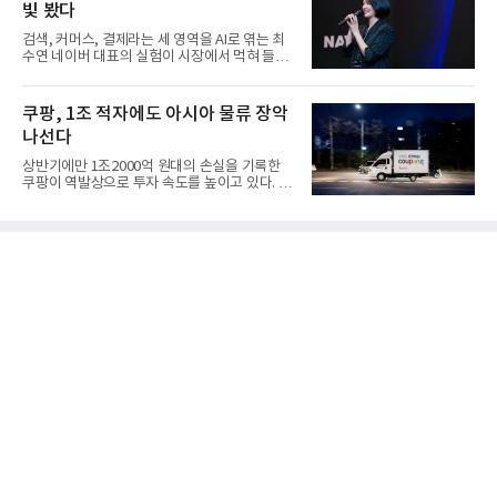
빛 봤다
검색, 커머스, 결제라는 세 영역을 AI로 엮는 최
수연 네이버 대표의 실험이 시장에서 먹혀 들어
갔다. 이른바 '풀 퍼널...
쿠팡, 1조 적자에도 아시아 물류 장악
나선다
상반기에만 1조2000억 원대의 손실을 기록한
쿠팡이 역발상으로 투자 속도를 높이고 있다. 이
는 단기 수익보다 장기적...