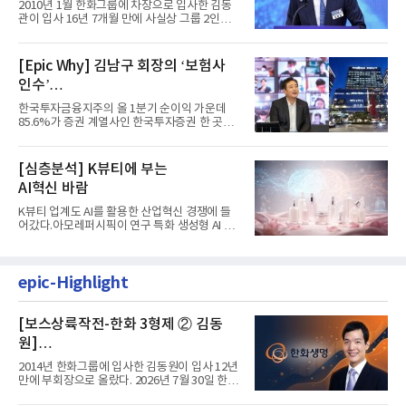
입사 16년 만에 수석부회장 … 경영승
2010년 1월 한화그룹에 차장으로 입사한 김동
계 ‘초읽기’
관이 입사 16년 7개월 만에 사실상 그룹 2인자
자리에 올랐다. 8월 1일자...
[Epic Why] 김남구 회장의 ‘보험사
인수’
발걸음이 신중해진 배경은?
한국투자금융지주의 올 1분기 순이익 가운데
85.6%가 증권 계열사인 한국투자증권 한 곳에
서 나왔다. 김남구 한국투자...
[심층분석] K뷰티에 부는
AI혁신 바람
K뷰티 업계도 AI를 활용한 산업혁신 경쟁에 들
어갔다.아모레퍼시픽이 연구 특화 생성형 AI 플
랫폼 LEMON을 활용해 연구...
epic-Highlight
[보스상륙작전-한화 3형제 ② 김동
원]
입사 12년 만에 금융계열 수장 등극
2014년 한화그룹에 입사한 김동원이 입사 12년
만에 부회장으로 올랐다. 2026년 7월 30일 한화
그룹이 발표하고 8월 1일...