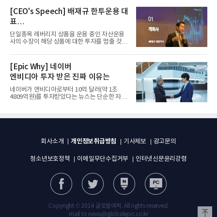
[CEO's Speech] 배재규 한투운용 대
표
“개별종목 레버리지 투자 지금이라도
단일종목 레버리지 상품을 운용 중인 자산운용
멈춰라”
사의 수장이 해당 상품에 대한 투자를 멈출 것을
당부하는 이례적인 소신...
[Epic Why] 네이버
엔비디아 투자 받은 진짜 이유는
네이버가 엔비디아로부터 10억 달러(약 1조
4809억원)를 투자받았다는 뉴스는 단순한 자금
유치 소식이 아니다. 검색과...
개인정보취급방침
회사소개
기사제보
광고문의
청소년보호정책
이메일무단수집거부
인터넷신문윤리강령
Copyright © 2014 글로벌에픽. All rights reserved.
mail to news@globalepic.co.kr