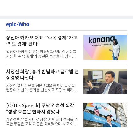
epic-Who
정신아 카카오 대표 “‘주목 경제’ 가고
‘의도 경제’ 왔다”
정신아 카카오 대표는 인터넷과 모바일 시대를
지탱한 '주목 경제'의 종말을 선언했다. 광고를
클릭하는 사용자의 눈길...
서정진 회장, 휴가 반납하고 글로벌 현
장경영 나선다
서정진 셀트리온 회장은 8월을 통째로 글로벌
현장에 바친다. 휴가를 반납하고 프랑스 파리에
서 출발해 유럽 전역을 거...
[CEO's Speech] 쿠팡 김범석 의장
"성장 흐름은 변하지 않았다"
개인정보 유출 사태로 상장 이후 최대 적자를 기
록한 쿠팡은 고객 지출은 회복됐으며 사고 이전
과 같은 성장흐름으로 ...