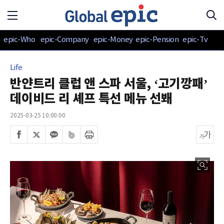
epic-Who
epic-Company
epic-Money
epic-Pension
epic-Tv
Life
반얀트리 클럽 앤 스파 서울, ‘고기깡패’
데이비드 리 셰프 특선 메뉴 선봬
2025-03-25 10:00:00