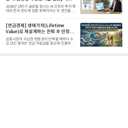
'실적'이 가르는 하반기를 맞다
2026년 상반기 글로벌 증시는 AI 인프라 투자 확
대와 한국 반도체 업황 회복이라는 두 엔진을 달
고 기록적인 강세장을...
[연금경제] 생애가치(Lifetime
Value)로 재설계하는 은퇴 후 안정적
생활보장과 평생소득 전략
금융시장의 극심한 변동성이 반복될 때마다 수
십 년간 쌓아온 연금 적립금을 중도에 인출하거
나, 장기 포트폴리오를 단...