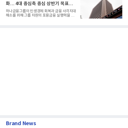
화… 4대 중심축 중심 상반기 목표
60% 달성
하나금융그룹이 민생경제 회복과 금융 사각지대
해소를 위해 그룹 차원의 포용금융 실행력을 대
폭 강화한다. 이승열 부...
Brand News