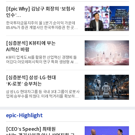
[Epic Why] 김남구 회장의 ‘보험사
인수’
발걸음이 신중해진 배경은?
한국투자금융지주의 올 1분기 순이익 가운데
85.6%가 증권 계열사인 한국투자증권 한 곳에
서 나왔다. 김남구 한국투자...
[심층분석] K뷰티에 부는
AI혁신 바람
K뷰티 업계도 AI를 활용한 산업혁신 경쟁에 들
어갔다.아모레퍼시픽이 연구 특화 생성형 AI 플
랫폼 LEMON을 활용해 연구...
[심층분석] 삼성·LG·현대
‘K-로봇’ 승부처는
삼성·LG·현대차그룹 등 국내 3대 그룹이 로봇사
업에 승부수를 띄웠다. 미래 먹거리를 확보하기
위해 전담 조직을 출...
epic-Highlight
[CEO’s Speech] 최태원