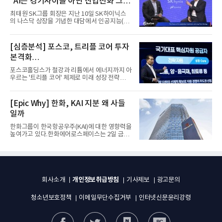
“AI는 경기사이클 아닌 산업진화 그
자체”
최태원 SK그룹 회장은 지난 10일 SK하이닉스
의 나스닥 상장을 기념한 대담에서 인공지능(AI)
을 "일시적인 경기 사이클...
[심층분석] 포스코, 트리플 코어 투자
본격화
16조7천억원 투자 재원 마련 전략은?
포스코홀딩스가 철강과 리튬에서 에너지까지 아
우르는 '트리플 코어' 체제로 미래 성장 전략을
재편한다. 2028년까지 ...
[Epic Why] 한화, KAI 지분 왜 사들
일까
한화그룹이 한국항공우주(KAI)에 대한 영향력을
높여가고 있다.한화에어로스페이스는 2일 금융
감독원 전자공시시스템을...
개인정보취급방침
회사소개
기사제보
광고문의
청소년보호정책
이메일무단수집거부
인터넷신문윤리강령