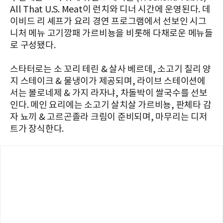
All That U.S. Meat이 런치와 디너 시간에 운영된다. 데
이비드 리 셰프가 요리 경연 프로그램에서 선보인 시그
니처 메뉴 고기깡패 가르비뇽을 비롯해 다채로운 메뉴들
로 구성됐다.
스타터로는 소 꼬리 테린 & 살사 베르데, 소고기 칠리 양
지 스테이크 & 물냉이가 제공되며, 라이브 스테이션에
서는 볼로네제 & 가지 라자냐, 차돌박이 쌀국수를 선보
인다. 메인 요리에는 소고기 살치살 가르비뇽, 판체타 감
자 뇨끼 & 고르곤졸라 크림이 준비되며, 마무리는 디저
트가 장식한다.