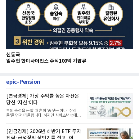
신동국
임주현 한미사이언스 주식100억 가압류
epic-Pension
[연금경제] 가장 수익률 높은 자산은
당신 ‘자신’이다
부의 축적을 논할 때 흔히 '종잣돈'이나 '수익
률'을 먼저 떠올립니다. 하지만 사회초년생에게
가장 거대한 자산은 계좌...
[연금경제] 2026년 하반기 ETF 투자
전략: 급성장의 상반기를 접고, 이제