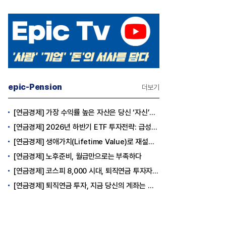
epic-Pension
더보기
[연금경제] 가장 수익률 높은 자산은 당신 ‘자신’이다
[연금경제] 2026년 하반기 ETF 투자전략: 급성장의 상반기를 접고, 이제 '실적'이 가르는 하반기를 맞다
[연금경제] 생애가치(Lifetime Value)로 재설계하는 은퇴 후 안정적 생활보장과 평생소득 전략
[연금경제] 노후준비, 월급만으로는 부족하다
[연금경제] 코스피 8,000 시대, 퇴직연금 투자자는 왜 지금 FOMO를 경계해야 하는가
[연금경제] 퇴직연금 투자, 지금 당신의 계좌는 어느 편인가?