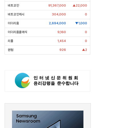
층분석] 포스코, 트리플 코어 투자
[Epic Why] 한화, KAI 지분 왜 사들
비트코인
91,367,000
▲22,000
격화
일까
조7천억원 투자 재원 마련 전략
비트코인캐시
304,000
0
이더리움
2,694,000
▼1,000
이더리움클래식
9,160
0
리플
1,454
0
퀀텀
926
▲2