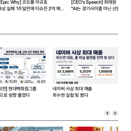
hy] 코오롱 이규호
[CEO’s Speech] 최태원
[심
1주일만에 티슈진 2억 매
“AI는 경기사이클 아닌 산업진화 그
본
자체”
16
은?
작전] 현대백화점그룹
네이버 사상 최대 매출
’으로 방향 틀었다
최수연 실험 빛 봤다