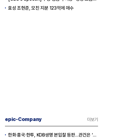
효성 조현준, 모친 지분 123억에 매수
epic-Company
더보기
한화·흥국·한투, KDB생명 본입찰 등판…관건은 ‘산은 증자 규모’