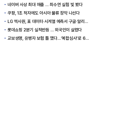
네이버 사상 최대 매출 … 최수연 실험 빛 봤다
쿠팡, 1조 적자에도 아시아 물류 장악 나선다
LG 엑사원, 표 데이터·시계열 예측서 구글·알리바바 제쳤다
롯데쇼핑 2분기 실적반등 … 외국인이 살렸다
교보생명, 유병자 보험 틀 깼다…‘복합심사’로 6개월 독점권 획득