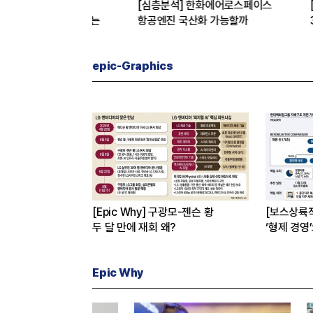
버
[심층분석] 한화에어로스페이스
[Epic W
 진짜 이유는
항공엔진 국산화 가능할까
3상 실패 
수 왜?
epic-Graphics
[Epic Why] 구광모-젠슨 황
[보스상륙
두 달 만에 재회 왜?
‘형제 경영
Epic Why