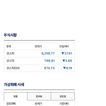
주식시황
항목
현재가
전일대비
코스피
6,258.77
▼37.61
코스닥
798.81
▼2.86
코스피200
974.73
▼8.19
가상화폐 시세
빗썸
업비트
코인원
암호화폐
현재가
기준대비