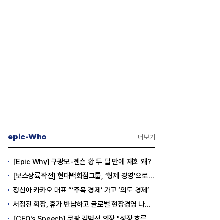
epic-Who
더보기
[Epic Why] 구광모-젠슨 황 두 달 만에 재회 왜?
[보스상륙작전] 현대백화점그룹, ‘형제 경영’으로 방향 틀었다
정신아 카카오 대표 “‘주목 경제’ 가고 ‘의도 경제’ 왔다”
서정진 회장, 휴가 반납하고 글로벌 현장경영 나선다
[CEO's Speech] 쿠팡 김범석 의장 "성장 흐름은 변하지 않았다"