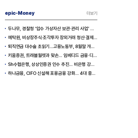
epic-Money
더보기
두나무, 경찰청 ‘압수 가상자산 보관·관리 사업’ 최종 낙찰
예탁원, 비상장주식·조각투자 장외거래 청산·결제 인프라 구축 착수
퇴직연금 대수술 초읽기…고용노동부, 8월말 개정안 발표
키움증권, 트래블월렛과 맞손… 임베디드 금융·디지털 자산 신사업 추진
Sh수협은행, 상상인증권 인수 추진… 비은행 강화 ‘금융그룹’ 도약 발판
하나금융, CIFO 신설해 포용금융 강화… 4대 중심축 중심 상반기 목표 60% 달성