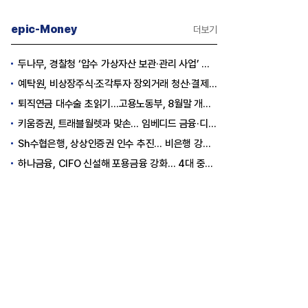
epic-Money
더보기
두나무, 경찰청 ‘압수 가상자산 보관·관리 사업’ 최종 낙찰
예탁원, 비상장주식·조각투자 장외거래 청산·결제 인프라 구축 착수
퇴직연금 대수술 초읽기…고용노동부, 8월말 개정안 발표
키움증권, 트래블월렛과 맞손… 임베디드 금융·디지털 자산 신사업 추진
Sh수협은행, 상상인증권 인수 추진… 비은행 강화 ‘금융그룹’ 도약 발판
하나금융, CIFO 신설해 포용금융 강화… 4대 중심축 중심 상반기 목표 60% 달성
층분석] 포스코, 트리플 코어 투자
[Epic Why] 한화, KAI 지분 왜 사들
격화
일까
조7천억원 투자 재원 마련 전략