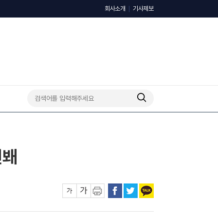
회사소개
기사제보
선봬