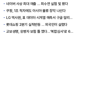
네이버 사상 최대 매출 … 최수연 실험 빛 봤다
쿠팡, 1조 적자에도 아시아 물류 장악 나선다
LG 엑사원, 표 데이터·시계열 예측서 구글·알리바바 제쳤다
롯데쇼핑 2분기 실적반등 … 외국인이 살렸다
교보생명, 유병자 보험 틀 깼다…‘복합심사’로 6개월 독점권 획득