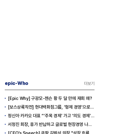
epic-Who
더보기
[Epic Why] 구광모-젠슨 황 두 달 만에 재회 왜?
[보스상륙작전] 현대백화점그룹, ‘형제 경영’으로 방향 틀었다
정신아 카카오 대표 “‘주목 경제’ 가고 ‘의도 경제’ 왔다”
서정진 회장, 휴가 반납하고 글로벌 현장경영 나선다
[CEO's Speech] 쿠팡 김범석 의장 "성장 흐름은 변하지 않았다"