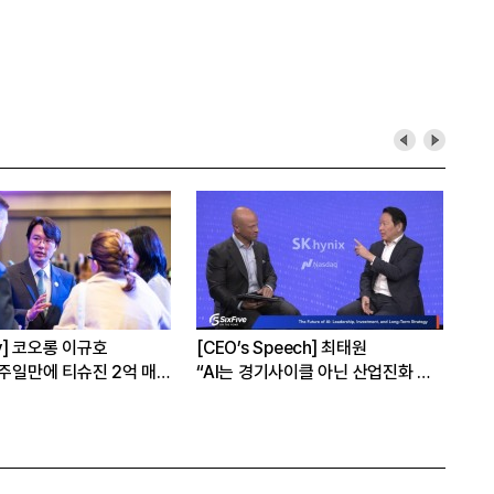
hy] 코오롱 이규호
[CEO’s Speech] 최태원
[심
1주일만에 티슈진 2억 매
“AI는 경기사이클 아닌 산업진화 그
본
자체”
16
은?