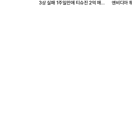
까
3상 실패 1주일만에 티슈진 2억 매
엔비디아 투
수 왜?