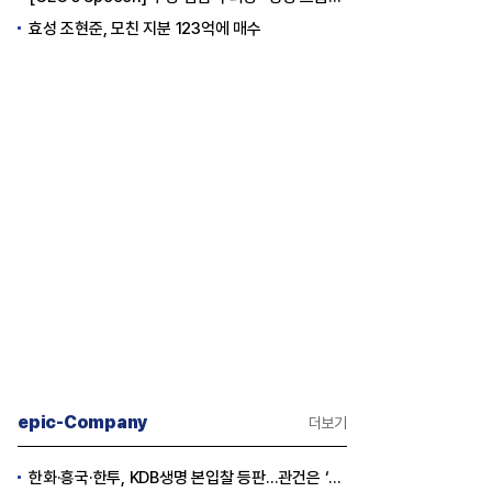
효성 조현준, 모친 지분 123억에 매수
epic-Company
더보기
한화·흥국·한투, KDB생명 본입찰 등판…관건은 ‘산은 증자 규모’