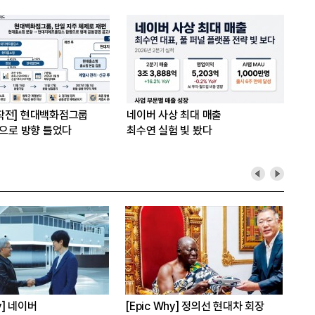
작전] 현대백화점그룹
네이버 사상 최대 매출
’으로 방향 틀었다
최수연 실험 빛 봤다
hy] 네이버
[Epic Why] 정의선 현대차 회장
[E