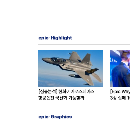
epic-Highlight
버
[심층분석] 한화에어로스페이스
[Epic W
 진짜 이유는
항공엔진 국산화 가능할까
3상 실패 
수 왜?
epic-Graphics