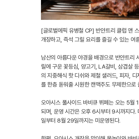
[글로벌에픽 유병철 CP] 반얀트리 클럽 앤 
개장하고, 즉석 그릴 요리를 즐길 수 있는 여
남산의 아름다운 야경을 배경으로 반얀트리 
릴에 구운 꽃등심, 양고기, LA갈비, 삼겹살
의 지중해식 핫 디쉬와 제철 샐러드, 피자, 
를 한층 돋워줄 시원한 캔맥주도 무제한으로 즐
오아시스 풀사이드 바비큐 뷔페는 오는 5월 1
되며, 운영 시간은 오후 6시부터 9시까지다.
일부터 8월 29일까지는 미운영된다.
한편, 오아시스 개장을 맞이해 물놀이와 바비