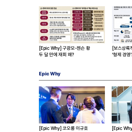
[Epic Why] 구광모-젠슨 황
[보스상륙
두 달 만에 재회 왜?
‘형제 경영
Epic Why
성·현대차는 왜
[Epic Why] 코오롱 이규호
[Epic W