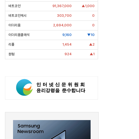
’
삼성·SK에 생산시설 건설 촉구. 노림
비트코인
91,367,000
▲1,000
걸음이 신중해진 배경은?
수는?
비트코인캐시
303,700
0
이더리움
2,694,000
0
이더리움클래식
9,160
▼10
리플
1,454
▲2
퀀텀
924
▲1