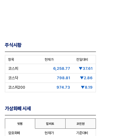
주식시황
항목
현재가
전일대비
코스피
6,258.77
▼37.61
코스닥
798.81
▼2.86
코스피200
974.73
▼8.19
가상화폐 시세
빗썸
업비트
코인원
pic Why] 김남구 회장의 ‘보험사
[Epic Why] 러트닉 장관
암호화폐
현재가
기준대비