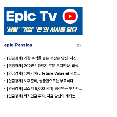
epic-Pension
더보기
[연금경제] 가장 수익률 높은 자산은 당신 ‘자신’이다
[연금경제] 2026년 하반기 ETF 투자전략: 급성장의 상반기를 접고, 이제 '실적'이 가르는 하반기를 맞다
[연금경제] 생애가치(Lifetime Value)로 재설계하는 은퇴 후 안정적 생활보장과 평생소득 전략
[연금경제] 노후준비, 월급만으로는 부족하다
[연금경제] 코스피 8,000 시대, 퇴직연금 투자자는 왜 지금 FOMO를 경계해야 하는가
[연금경제] 퇴직연금 투자, 지금 당신의 계좌는 어느 편인가?