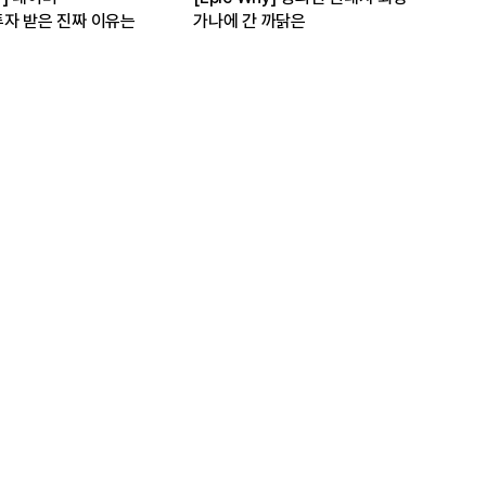
자 받은 진짜 이유는
가나에 간 까닭은
인수
발