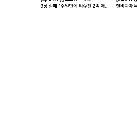
까
3상 실패 1주일만에 티슈진 2억 매
엔비디아 투
수 왜?