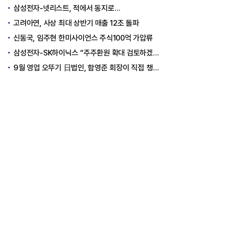
삼성전자-넷리스트, 적에서 동지로…
고려아연, 사상 최대 상반기 매출 12조 돌파
신동국, 임주현 한미사이언스 주식100억 가압류
삼성전자-SK하이닉스 “주주환원 확대 검토하겠다”
9월 영업 오뚜기 日법인, 함영준 회장이 직접 챙긴다