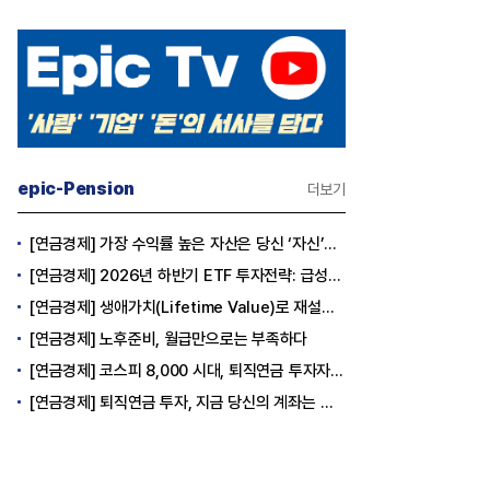
epic-Pension
더보기
[연금경제] 가장 수익률 높은 자산은 당신 ‘자신’이다
[연금경제] 2026년 하반기 ETF 투자전략: 급성장의 상반기를 접고, 이제 '실적'이 가르는 하반기를 맞다
[연금경제] 생애가치(Lifetime Value)로 재설계하는 은퇴 후 안정적 생활보장과 평생소득 전략
[연금경제] 노후준비, 월급만으로는 부족하다
[연금경제] 코스피 8,000 시대, 퇴직연금 투자자는 왜 지금 FOMO를 경계해야 하는가
[연금경제] 퇴직연금 투자, 지금 당신의 계좌는 어느 편인가?