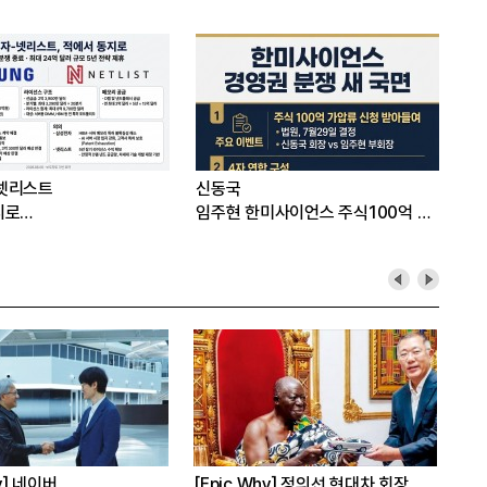
넷리스트
신동국
지로…
임주현 한미사이언스 주식100억 가
압류
hy] 네이버
[Epic Why] 정의선 현대차 회장
[E