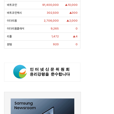
’
삼성·SK에 생산시설 건설 촉구. 노림
비트코인
91,400,000
▲10,000
걸음이 신중해진 배경은?
수는?
비트코인캐시
302,500
▲300
이더리움
2,706,000
▲2,000
이더리움클래식
9,265
0
리플
1,472
▲4
퀀텀
920
0