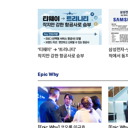
‘티웨이’ → ‘트리니티’
삼성전자-
작지만 강한 항공사로 승부
적에서 동
Epic Why
성·현대차는 왜
[Epic Why] 코오롱 이규호
[Epic W