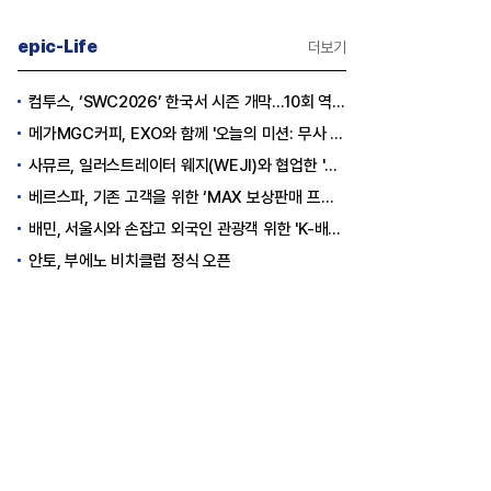
epic-Life
더보기
컴투스, ‘SWC2026’ 한국서 시즌 개막…10회 역사를 이어갈 챔피언은 누가 될까
메가MGC커피, EXO와 함께 '오늘의 미션: 무사 퇴근' 포토카드 이벤트 진행
사뮤르, 일러스트레이터 웨지(WEJI)와 협업한 '이너뷰티 홍삼스틱' 공개
베르스파, 기존 고객을 위한 ‘MAX 보상판매 프로모션’ 진행
배민, 서울시와 손잡고 외국인 관광객 위한 'K-배달' 문화 개척
안토, 부에노 비치클럽 정식 오픈
건의 재구성] LG화학
[심층분석] 삼각파고에 휩싸인 카카
 OLED 특허전 승소 전모
오
탈출구는?