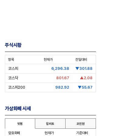
주식시황
항목
현재가
전일대비
코스피
6,296.38
▼301.88
코스닥
801.67
▲2.08
코스피200
982.92
▼55.67
가상화폐 시세
빗썸
업비트
코인원
암호화폐
현재가
기준대비
pic Why] 김남구 회장의 ‘보험사
[Epic Why] 러트닉 장관