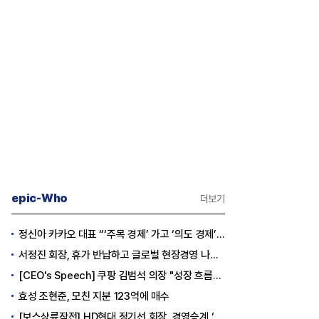
epic-Who
더보기
정신아 카카오 대표 “‘주목 경제’ 가고 ‘의도 경제’ 왔다”
서정진 회장, 휴가 반납하고 글로벌 현장경영 나선다
[CEO's Speech] 쿠팡 김범석 의장 "성장 흐름은 변하지 않았다"
효성 조현준, 모친 지분 123억에 매수
[보스상륙작전] HD현대 정기선 회장, 경영승계 ‘큰 걸음’