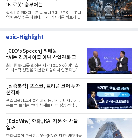
‘K-로봇’ 승부처는
삼성·LG·현대차그룹 등 국내 3대 그룹이 로봇사
업에 승부수를 띄웠다. 미래 먹거리를 확보하기
위해 전담 조직을 출...
epic-Highlight
[CEO’s Speech] 최태원
“AI는 경기사이클 아닌 산업진화 그
자체”
최태원 SK그룹 회장은 지난 10일 SK하이닉스
의 나스닥 상장을 기념한 대담에서 인공지능(AI)
을 "일시적인 경기 사이클...
[심층분석] 포스코, 트리플 코어 투자
본격화
16조7천억원 투자 재원 마련 전략은?
포스코홀딩스가 철강과 리튬에서 에너지까지 아
우르는 '트리플 코어' 체제로 미래 성장 전략을
재편한다. 2028년까지 ...
[Epic Why] 한화, KAI 지분 왜 사들
일까
한화그룹이 한국항공우주(KAI)에 대한 영향력을