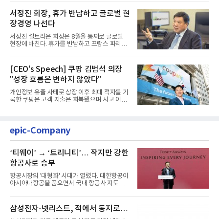
서정진 회장, 휴가 반납하고 글로벌 현
장경영 나선다
서정진 셀트리온 회장은 8월을 통째로 글로벌
현장에 바친다. 휴가를 반납하고 프랑스 파리에
서 출발해 유럽 전역을 거...
[CEO's Speech] 쿠팡 김범석 의장
"성장 흐름은 변하지 않았다"
개인정보 유출 사태로 상장 이후 최대 적자를 기
록한 쿠팡은 고객 지출은 회복됐으며 사고 이전
과 같은 성장흐름으로 ...
epic-Company
‘티웨이’ → ‘트리니티’… 작지만 강한
항공사로 승부
항공시장의 '대형화' 시대가 열렸다. 대한항공이
아시아나항공을 품으면서 국내 항공사 지도가
재편되고 있다. 이 거대...
삼성전자-넷리스트, 적에서 동지로…