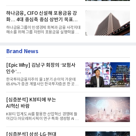
증권 인수 이후 약 1년 만에...
하나금융, CIFO 신설해 포용금융 강
화… 4대 중심축 중심 상반기 목표
60% 달성
하나금융그룹이 민생경제 회복과 금융 사각지대
해소를 위해 그룹 차원의 포용금융 실행력을 대
폭 강화한다. 이승열 부...
Brand News
[Epic Why] 김남구 회장의 ‘보험사
인수’
발걸음이 신중해진 배경은?
한국투자금융지주의 올 1분기 순이익 가운데
85.6%가 증권 계열사인 한국투자증권 한 곳에
서 나왔다. 김남구 한국투자...
[심층분석] K뷰티에 부는
AI혁신 바람
K뷰티 업계도 AI를 활용한 산업혁신 경쟁에 들
어갔다.아모레퍼시픽이 연구 특화 생성형 AI 플
랫폼 LEMON을 활용해 연구...
[심층분석] 삼성·LG·현대