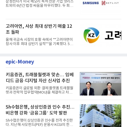
삼성전자가 미국 메모리 특허 전문 기업 넷리스
트와의 6년간 법정 싸움을 마무리했다. 두 회사
는 특허 분쟁을 합의로 ...
고려아연, 사상 최대 상반기 매출 12
조 돌파
올해 귀금속 시장의 호황 속에서 **고려아연이
창사 이후 최대 상반기 실적**을 기록했다. 5일
공개된 경영실적에 따르...
epic-Money
키움증권, 트래블월렛과 맞손… 임베
디드 금융·디지털 자산 신사업 추진
키움증권이 글로벌 외환·결제 플랫폼 트래블월
렛과 전략적 업무협약(MOU)을 체결하고 차세
대 디지털 금융 시장 선점에...
Sh수협은행, 상상인증권 인수 추진…
비은행 강화 ‘금융그룹’ 도약 발판
Sh수협은행이 상상인증권 인수를 전격 추진한
다. 지난해 사모펀드(PEF) 운용사 KCGI의 한양