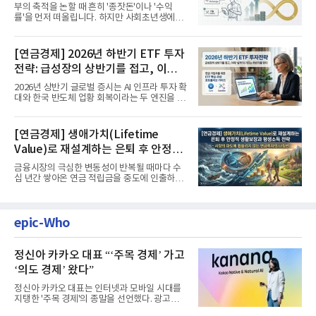
부의 축적을 논할 때 흔히 '종잣돈'이나 '수익
률'을 먼저 떠올립니다. 하지만 사회초년생에게
가장 거대한 자산은 계좌...
[연금경제] 2026년 하반기 ETF 투자
전략: 급성장의 상반기를 접고, 이제
'실적'이 가르는 하반기를 맞다
2026년 상반기 글로벌 증시는 AI 인프라 투자 확
대와 한국 반도체 업황 회복이라는 두 엔진을 달
고 기록적인 강세장을...
[연금경제] 생애가치(Lifetime
Value)로 재설계하는 은퇴 후 안정적
생활보장과 평생소득 전략
금융시장의 극심한 변동성이 반복될 때마다 수
십 년간 쌓아온 연금 적립금을 중도에 인출하거
나, 장기 포트폴리오를 단...
epic-Who
정신아 카카오 대표 “‘주목 경제’ 가고
‘의도 경제’ 왔다”
정신아 카카오 대표는 인터넷과 모바일 시대를
지탱한 '주목 경제'의 종말을 선언했다. 광고를
클릭하는 사용자의 눈길...