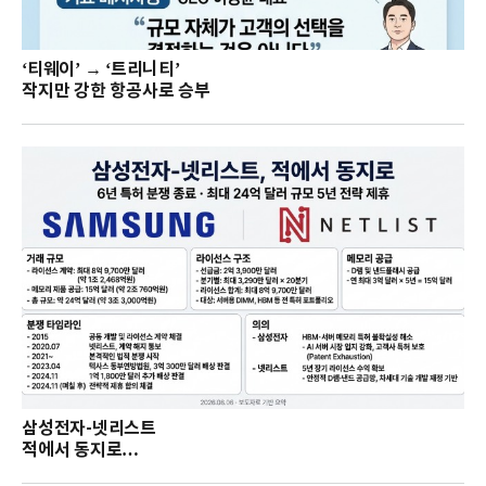
‘티웨이’ → ‘트리니티’
작지만 강한 항공사로 승부
삼성전자-넷리스트
적에서 동지로…