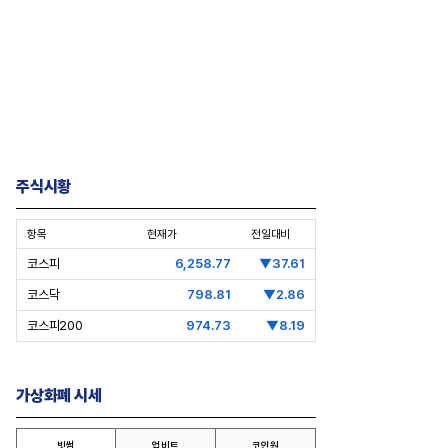
주식시황
항목
현재가
전일대비
코스피
6,258.77
▼37.61
코스닥
798.81
▼2.86
코스피200
974.73
▼8.19
가상화폐 시세
빗썸
업비트
코인원