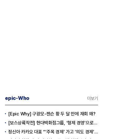
epic-Who
더보기
[Epic Why] 구광모-젠슨 황 두 달 만에 재회 왜?
[보스상륙작전] 현대백화점그룹, ‘형제 경영’으로 방향 틀었다
정신아 카카오 대표 “‘주목 경제’ 가고 ‘의도 경제’ 왔다”