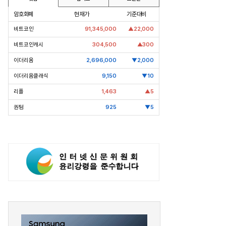
암호화폐
현재가
기준대비
비트코인
91,345,000
▲22,000
비트코인캐시
304,500
▲300
이더리움
2,696,000
▼2,000
이더리움클래식
9,150
▼10
리플
1,463
▲5
퀀텀
925
▼5