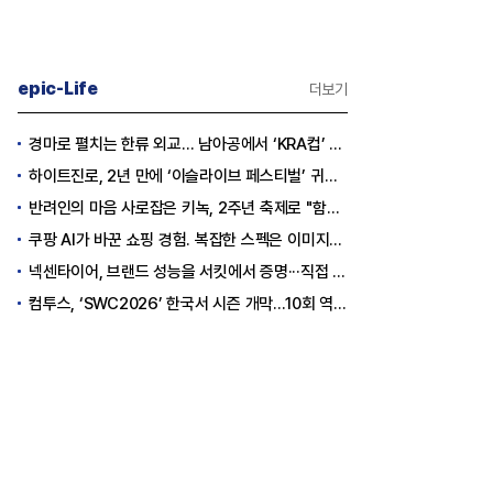
epic-Life
더보기
경마로 펼치는 한류 외교… 남아공에서 ‘KRA컵’ 개최하는 한국마사회
하이트진로, 2년 만에 ‘이슬라이브 페스티벌’ 귀환…25,000명 규모 대확장
반려인의 마음 사로잡은 키녹, 2주년 축제로 "함께하는 즐거움"을 선물하다
쿠팡 AI가 바꾼 쇼핑 경험. 복잡한 스펙은 이미지로, 수백 개 리뷰는 한눈에…
넥센타이어, 브랜드 성능을 서킷에서 증명···직접 체험하는 고객 참여형 마케팅 확대
컴투스, ‘SWC2026’ 한국서 시즌 개막…10회 역사를 이어갈 챔피언은 누가 될까