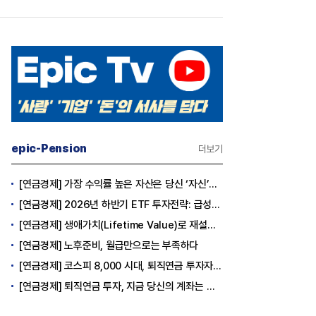
epic-Pension
더보기
[연금경제] 가장 수익률 높은 자산은 당신 ‘자신’이다
[연금경제] 2026년 하반기 ETF 투자전략: 급성장의 상반기를 접고, 이제 '실적'이 가르는 하반기를 맞다
[연금경제] 생애가치(Lifetime Value)로 재설계하는 은퇴 후 안정적 생활보장과 평생소득 전략
[연금경제] 노후준비, 월급만으로는 부족하다
[연금경제] 코스피 8,000 시대, 퇴직연금 투자자는 왜 지금 FOMO를 경계해야 하는가
[연금경제] 퇴직연금 투자, 지금 당신의 계좌는 어느 편인가?