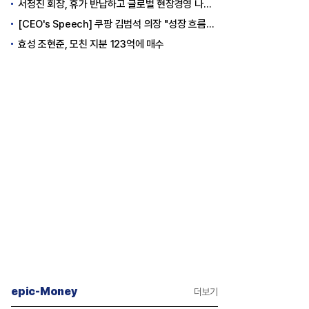
서정진 회장, 휴가 반납하고 글로벌 현장경영 나선다
[CEO's Speech] 쿠팡 김범석 의장 "성장 흐름은 변하지 않았다"
효성 조현준, 모친 지분 123억에 매수
epic-Money
더보기