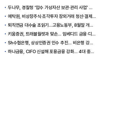
두나무, 경찰청 ‘압수 가상자산 보관·관리 사업’ 최종 낙찰
예탁원, 비상장주식·조각투자 장외거래 청산·결제 인프라 구축 착수
퇴직연금 대수술 초읽기…고용노동부, 8월말 개정안 발표
키움증권, 트래블월렛과 맞손… 임베디드 금융·디지털 자산 신사업 추진
Sh수협은행, 상상인증권 인수 추진… 비은행 강화 ‘금융그룹’ 도약 발판
하나금융, CIFO 신설해 포용금융 강화… 4대 중심축 중심 상반기 목표 60% 달성