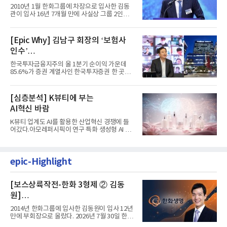
입사 16년 만에 수석부회장 … 경영승
2010년 1월 한화그룹에 차장으로 입사한 김동
계 ‘초읽기’
관이 입사 16년 7개월 만에 사실상 그룹 2인자
자리에 올랐다. 8월 1일자...
[Epic Why] 김남구 회장의 ‘보험사
인수’
발걸음이 신중해진 배경은?
한국투자금융지주의 올 1분기 순이익 가운데
85.6%가 증권 계열사인 한국투자증권 한 곳에
서 나왔다. 김남구 한국투자...
[심층분석] K뷰티에 부는
AI혁신 바람
K뷰티 업계도 AI를 활용한 산업혁신 경쟁에 들
어갔다.아모레퍼시픽이 연구 특화 생성형 AI 플
랫폼 LEMON을 활용해 연구...
epic-Highlight
[보스상륙작전-한화 3형제 ② 김동
원]
입사 12년 만에 금융계열 수장 등극
2014년 한화그룹에 입사한 김동원이 입사 12년
만에 부회장으로 올랐다. 2026년 7월 30일 한화
그룹이 발표하고 8월 1일...