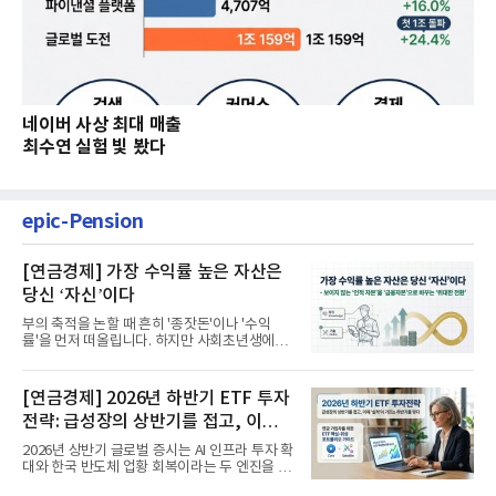
네이버 사상 최대 매출
최수연 실험 빛 봤다
epic-Pension
[연금경제] 가장 수익률 높은 자산은
당신 ‘자신’이다
부의 축적을 논할 때 흔히 '종잣돈'이나 '수익
률'을 먼저 떠올립니다. 하지만 사회초년생에게
가장 거대한 자산은 계좌...
[연금경제] 2026년 하반기 ETF 투자
전략: 급성장의 상반기를 접고, 이제
'실적'이 가르는 하반기를 맞다
2026년 상반기 글로벌 증시는 AI 인프라 투자 확
대와 한국 반도체 업황 회복이라는 두 엔진을 달
고 기록적인 강세장을...