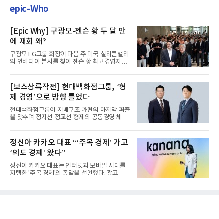
epic-Who
[Epic Why] 구광모-젠슨 황 두 달 만
에 재회 왜?
구광모 LG그룹 회장이 다음 주 미국 실리콘밸리
의 엔비디아 본사를 찾아 젠슨 황 최고경영자
(CEO)와 재회동한다. 지난...
[보스상륙작전] 현대백화점그룹, ‘형
제 경영’으로 방향 틀었다
현대백화점그룹이 지배구조 개편의 마지막 퍼즐
을 맞추며 정지선·정교선 형제의 공동경영 체제
를 사실상 굳혔다. 중간...
정신아 카카오 대표 “‘주목 경제’ 가고
‘의도 경제’ 왔다”
정신아 카카오 대표는 인터넷과 모바일 시대를
지탱한 '주목 경제'의 종말을 선언했다. 광고를
클릭하는 사용자의 눈길...