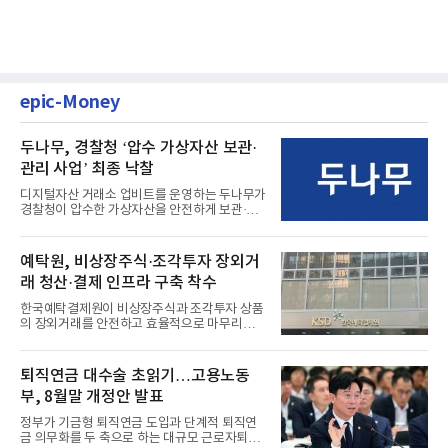
epic-Money
두나무, 경찰청 ‘압수 가상자산 보관·
관리 사업’ 최종 낙찰
디지털자산 거래소 업비트를 운영하는 두나무가
경찰청이 압수한 가상자산을 안전하게 보관·관
리하는 전담 사업자로 ...
예탁원, 비상장주식·조각투자 장외거
래 청산·결제 인프라 구축 착수
한국예탁결제원이 비상장주식과 조각투자 상품
의 장외거래를 안전하고 효율적으로 마무리하기
위한 청산·결제 전용 인...
퇴직연금 대수술 초읽기…고용노동
부, 8월말 개정안 발표
정부가 기금형 퇴직연금 도입과 단계적 퇴직연
금 의무화를 두 축으로 하는 대규모 근로자퇴직