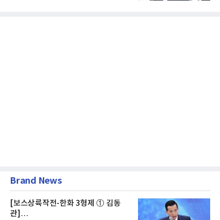
급여보장법(이하 근퇴법)...
Brand News
[보스상륙작전-한화 3형제 ① 김동
관]