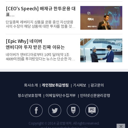
[CEO's Speech] 배재규 한투운용 대
표
“개별종목 레버리지 투자 지금이라도
단일종목 레버리지 상품을 운용 중인 자산운용
멈춰라”
사의 수장이 해당 상품에 대한 투자를 멈출 것을
당부하는 이례적인 소신...
[Epic Why] 네이버
엔비디아 투자 받은 진짜 이유는
네이버가 엔비디아로부터 10억 달러(약 1조
4809억원)를 투자받았다는 뉴스는 단순한 자금
유치 소식이 아니다. 검색과...
개인정보취급방침
회사소개
기사제보
광고문의
청소년보호정책
이메일무단수집거부
인터넷신문윤리강령
Copyright © 2014 글로벌에픽. All rights reserved.