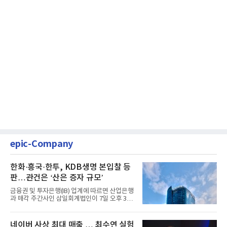
epic-Company
한화·흥국·한투, KDB생명 본입찰 등
판…관건은 ‘산은 증자 규모’
금융권 및 투자은행(IB) 업계에 따르면 산업은행
과 매각 주간사인 삼일회계법인이 7일 오후 3시
마감한 KDB생명보험 매...
네이버 사상 최대 매출 … 최수연 실험