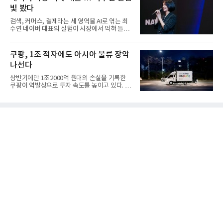
빛 봤다
검색, 커머스, 결제라는 세 영역을 AI로 엮는 최
수연 네이버 대표의 실험이 시장에서 먹혀 들어
갔다. 이른바 '풀 퍼널...
쿠팡, 1조 적자에도 아시아 물류 장악
나선다
상반기에만 1조2000억 원대의 손실을 기록한
쿠팡이 역발상으로 투자 속도를 높이고 있다. 이
는 단기 수익보다 장기적...