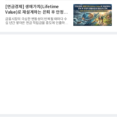
[연금경제] 생애가치(Lifetime
Value)로 재설계하는 은퇴 후 안정적
생활보장과 평생소득 전략
금융시장의 극심한 변동성이 반복될 때마다 수
십 년간 쌓아온 연금 적립금을 중도에 인출하거
나, 장기 포트폴리오를 단...