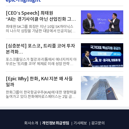
[CEO’s Speech] 최태원
“AI는 경기사이클 아닌 산업진화 그
자체”
최태원 SK그룹 회장은 지난 10일 SK하이닉스
의 나스닥 상장을 기념한 대담에서 인공지능(AI)
을 "일시적인 경기 사이클...
[심층분석] 포스코, 트리플 코어 투자
본격화
16조7천억원 투자 재원 마련 전략은?
포스코홀딩스가 철강과 리튬에서 에너지까지 아
우르는 '트리플 코어' 체제로 미래 성장 전략을
재편한다. 2028년까지 ...
[Epic Why] 한화, KAI 지분 왜 사들
일까
한화그룹이 한국항공우주(KAI)에 대한 영향력을
높여가고 있다.한화에어로스페이스는 2일 금융
감독원 전자공시시스템을...
개인정보취급방침
회사소개
기사제보
광고문의