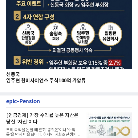
신동국
임주현 한미사이언스 주식100억 가압류
epic-Pension
[연금경제] 가장 수익률 높은 자산은
당신 ‘자신’이다
부의 축적을 논할 때 흔히 '종잣돈'이나 '수익
률'을 먼저 떠올립니다. 하지만 사회초년생에게