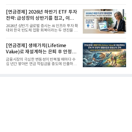
가장 거대한 자산은 계좌...
[연금경제] 2026년 하반기 ETF 투자
전략: 급성장의 상반기를 접고, 이제
'실적'이 가르는 하반기를 맞다
2026년 상반기 글로벌 증시는 AI 인프라 투자 확
대와 한국 반도체 업황 회복이라는 두 엔진을 달
고 기록적인 강세장을...
[연금경제] 생애가치(Lifetime
Value)로 재설계하는 은퇴 후 안정적
생활보장과 평생소득 전략
금융시장의 극심한 변동성이 반복될 때마다 수
십 년간 쌓아온 연금 적립금을 중도에 인출하거
나, 장기 포트폴리오를 단...