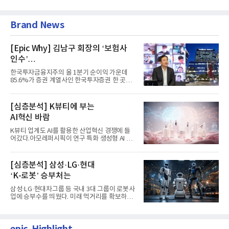
Brand News
[Epic Why] 김남구 회장의 ‘보험사
인수’
발걸음이 신중해진 배경은?
한국투자금융지주의 올 1분기 순이익 가운데
85.6%가 증권 계열사인 한국투자증권 한 곳에
서 나왔다. 김남구 한국투자...
[심층분석] K뷰티에 부는
AI혁신 바람
K뷰티 업계도 AI를 활용한 산업혁신 경쟁에 들
어갔다.아모레퍼시픽이 연구 특화 생성형 AI 플
랫폼 LEMON을 활용해 연구...
[심층분석] 삼성·LG·현대
‘K-로봇’ 승부처는
삼성·LG·현대차그룹 등 국내 3대 그룹이 로봇사
업에 승부수를 띄웠다. 미래 먹거리를 확보하기
위해 전담 조직을 출...
epic-Highlight