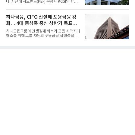
다. 지난해 사모펀드(PEF) 운용사 KCGI의 한양
증권 인수 이후 약 1년 만에...
하나금융, CIFO 신설해 포용금융 강
화… 4대 중심축 중심 상반기 목표
60% 달성
하나금융그룹이 민생경제 회복과 금융 사각지대
해소를 위해 그룹 차원의 포용금융 실행력을 대
폭 강화한다. 이승열 부...