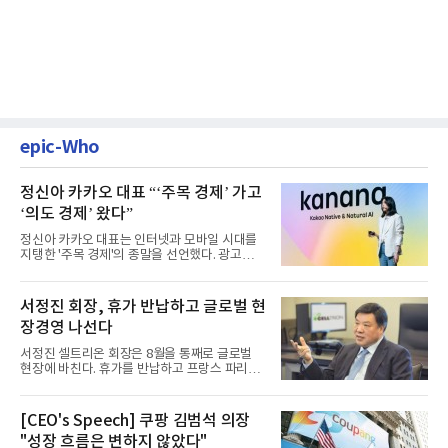
epic-Who
정신아 카카오 대표 “‘주목 경제’ 가고
‘의도 경제’ 왔다”
정신아 카카오 대표는 인터넷과 모바일 시대를
지탱한 '주목 경제'의 종말을 선언했다. 광고를
클릭하는 사용자의 눈길...
서정진 회장, 휴가 반납하고 글로벌 현
장경영 나선다
서정진 셀트리온 회장은 8월을 통째로 글로벌
현장에 바친다. 휴가를 반납하고 프랑스 파리에
서 출발해 유럽 전역을 거...
[CEO's Speech] 쿠팡 김범석 의장
"성장 흐름은 변하지 않았다"