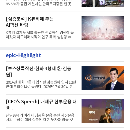
85.6%가 증권 계열사인 한국투자증권 한 곳에
서 나왔다. 김남구 한국투자...
[심층분석] K뷰티에 부는
AI혁신 바람
K뷰티 업계도 AI를 활용한 산업혁신 경쟁에 들
어갔다.아모레퍼시픽이 연구 특화 생성형 AI 플
랫폼 LEMON을 활용해 연구...
epic-Highlight
[보스상륙작전-한화 3형제 ② 김동
원]
입사 12년 만에 금융계열 수장 등극
2014년 한화그룹에 입사한 김동원이 입사 12년
만에 부회장으로 올랐다. 2026년 7월 30일 한화
그룹이 발표하고 8월 1일...
[CEO's Speech] 배재규 한투운용 대
표
“개별종목 레버리지 투자 지금이라도
단일종목 레버리지 상품을 운용 중인 자산운용
멈춰라”
사의 수장이 해당 상품에 대한 투자를 멈출 것을
당부하는 이례적인 소신...