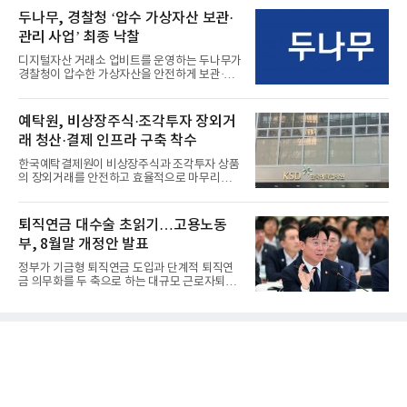
두나무, 경찰청 ‘압수 가상자산 보관·
관리 사업’ 최종 낙찰
디지털자산 거래소 업비트를 운영하는 두나무가
경찰청이 압수한 가상자산을 안전하게 보관·관
리하는 전담 사업자로 ...
예탁원, 비상장주식·조각투자 장외거
래 청산·결제 인프라 구축 착수
한국예탁결제원이 비상장주식과 조각투자 상품
의 장외거래를 안전하고 효율적으로 마무리하기
위한 청산·결제 전용 인...
퇴직연금 대수술 초읽기…고용노동
부, 8월말 개정안 발표
정부가 기금형 퇴직연금 도입과 단계적 퇴직연
금 의무화를 두 축으로 하는 대규모 근로자퇴직
급여보장법(이하 근퇴법)...