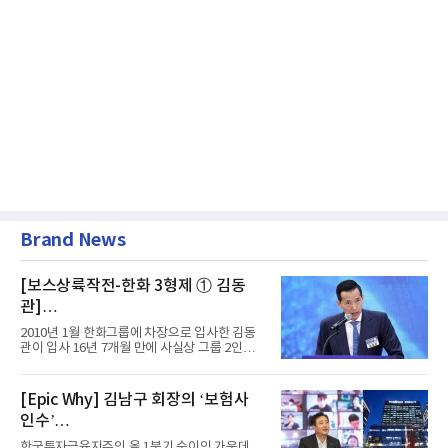
Brand News
[보스상륙작전-한화 3형제 ① 김동
관]
입사 16년 만에 수석부회장 … 경영승
2010년 1월 한화그룹에 차장으로 입사한 김동
계 ‘초읽기’
관이 입사 16년 7개월 만에 사실상 그룹 2인자
자리에 올랐다. 8월 1일자...
[Epic Why] 김남구 회장의 ‘보험사
인수’
발걸음이 신중해진 배경은?
한국투자금융지주의 올 1분기 순이익 가운데