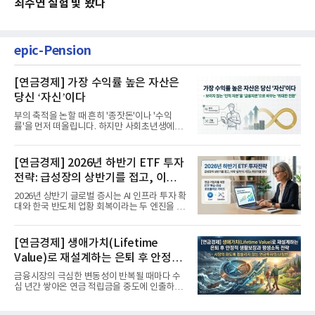
최수연 실험 빛 봤다
epic-Pension
[연금경제] 가장 수익률 높은 자산은
당신 ‘자신’이다
부의 축적을 논할 때 흔히 '종잣돈'이나 '수익
률'을 먼저 떠올립니다. 하지만 사회초년생에게
가장 거대한 자산은 계좌...
[연금경제] 2026년 하반기 ETF 투자
전략: 급성장의 상반기를 접고, 이제
'실적'이 가르는 하반기를 맞다
2026년 상반기 글로벌 증시는 AI 인프라 투자 확
대와 한국 반도체 업황 회복이라는 두 엔진을 달
고 기록적인 강세장을...
[연금경제] 생애가치(Lifetime
Value)로 재설계하는 은퇴 후 안정적
생활보장과 평생소득 전략
금융시장의 극심한 변동성이 반복될 때마다 수
십 년간 쌓아온 연금 적립금을 중도에 인출하거
나, 장기 포트폴리오를 단...